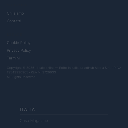
MAGAZINE
Chi siamo
Contatti
LEGALE
Cookie Policy
Privacy Policy
Termini
Copyright © 2026 · Ilcalcionline — Edito in Italia da
AdHub Media S.r.l.
· P.IVA
13542920965 · REA MI 2729933
All Rights Reserved
ITALIA
Casa Magazine