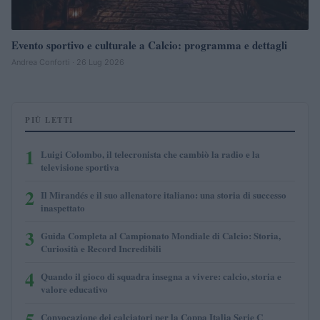
Evento sportivo e culturale a Calcio: programma e dettagli
Andrea Conforti · 26 Lug 2026
PIÙ LETTI
1
Luigi Colombo, il telecronista che cambiò la radio e la
televisione sportiva
2
Il Mirandés e il suo allenatore italiano: una storia di successo
inaspettato
3
Guida Completa al Campionato Mondiale di Calcio: Storia,
Curiosità e Record Incredibili
4
Quando il gioco di squadra insegna a vivere: calcio, storia e
valore educativo
5
Convocazione dei calciatori per la Coppa Italia Serie C