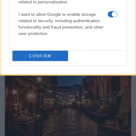
related to personalization.
I want to allow Google to enable storage
related to security, including authentication
functionality and fraud prevention, and other
user protection.
Quando il gioco di squadra insegna a vivere: calcio, storia e
valore educativo
CONFIRM
Francesca Lombardi · 27 Lug 2026
NEWS