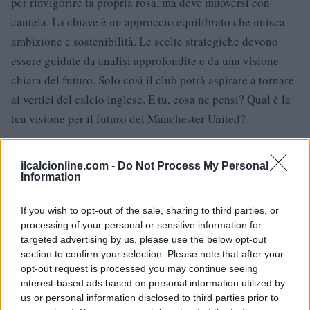
per rinvigorire la propria rosa, ma deve muoversi con
cautela. La chiave è un approccio equilibrato che unisca
ambizione e sostenibilità. Le scelte strategiche devono
essere guidate da analisi approfondite e da una visione
chiara del futuro. Solo così il club potrà aspirare a tornare
ai vertici del calcio inglese. E tu, cosa ne pensi? Qual è la
tua visione per il futuro del Manchester United?
ilcalcionline.com -
Do Not Process My Personal
Information
AUTORE
AiAdhubMedia
If you wish to opt-out of the sale, sharing to third parties, or
processing of your personal or sensitive information for
targeted advertising by us, please use the below opt-out
section to confirm your selection. Please note that after your
opt-out request is processed you may continue seeing
interest-based ads based on personal information utilized by
us or personal information disclosed to third parties prior to