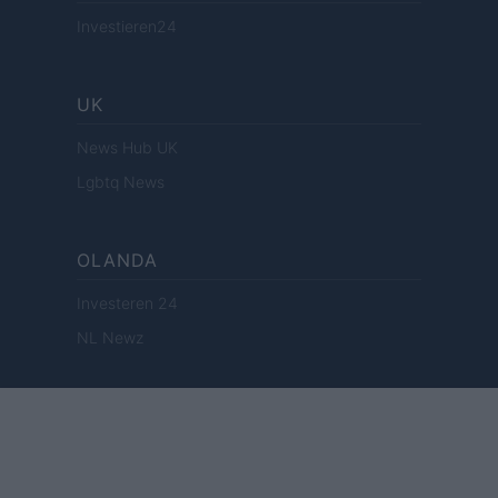
Investieren24
UK
News Hub UK
Lgbtq News
OLANDA
Investeren 24
NL Newz