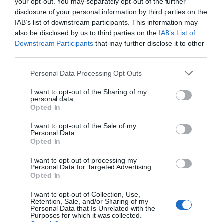
your opt-out. You may separately opt-out of the further
disclosure of your personal information by third parties on the
IAB’s list of downstream participants. This information may
also be disclosed by us to third parties on the
IAB’s List of
Downstream Participants
that may further disclose it to other
third parties.
Please note that this website/app uses one or more Google
Personal Data Processing Opt Outs
services and may gather and store information including but
not limited to your visit or usage behaviour. You may click to
I want to opt-out of the Sharing of my
personal data.
grant or deny consent to Google and its third-party tags to
Opted In
use your data for below specified purposes in below Google
consent section.
I want to opt-out of the Sale of my
Personal Data.
Opted In
I want to opt-out of processing my
Personal Data for Targeted Advertising.
Continua a leggere
Opted In
I want to opt-out of Collection, Use,
NEWS
Retention, Sale, and/or Sharing of my
Personal Data that Is Unrelated with the
Purposes for which it was collected.