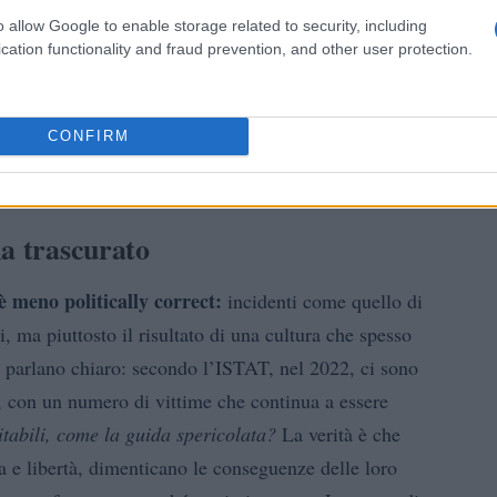
o allow Google to enable storage related to security, including
cation functionality and fraud prevention, and other user protection.
CONFIRM
ma trascurato
è meno politically correct:
incidenti come quello di
, ma piuttosto il risultato di una cultura che spesso
ti parlano chiaro: secondo l’ISTAT, nel 2022, ci sono
ia, con un numero di vittime che continua a essere
itabili, come la guida spericolata?
La verità è che
na e libertà, dimenticano le conseguenze delle loro