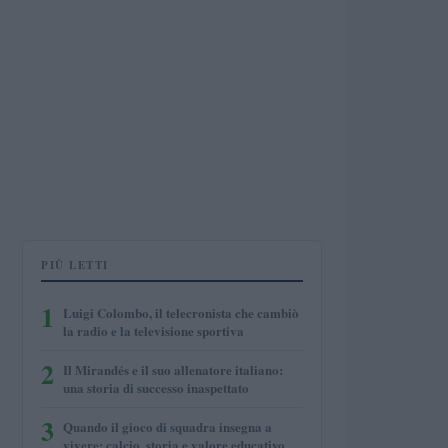
PIÙ LETTI
1
Luigi Colombo, il telecronista che cambiò
la radio e la televisione sportiva
2
Il Mirandés e il suo allenatore italiano:
una storia di successo inaspettato
3
Quando il gioco di squadra insegna a
vivere: calcio, storia e valore educativo