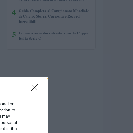
4
Guida Completa al Campionato Mondiale
di Calcio: Storia, Curiosità e Record
Incredibili
5
Convocazione dei calciatori per la Coppa
Italia Serie C
sonal or
ection to
ou may
 personal
out of the