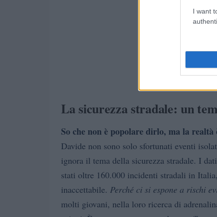
I want t
authenti
La sicurezza stradale: un te
So che non è popolare dirlo, ma la realtà 
Davide non sono solo sfortunati eventi isolati
ignora il tema della sicurezza stradale. I da
stati oltre 160.000 incidenti stradali in Ital
inaccettabile.
Perché ci si espone a rischi ev
molti giovani, nella loro ricerca di adrenali