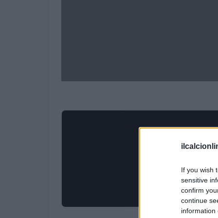
ilcalcionl
If you wish 
sensitive in
confirm you
continue se
information 