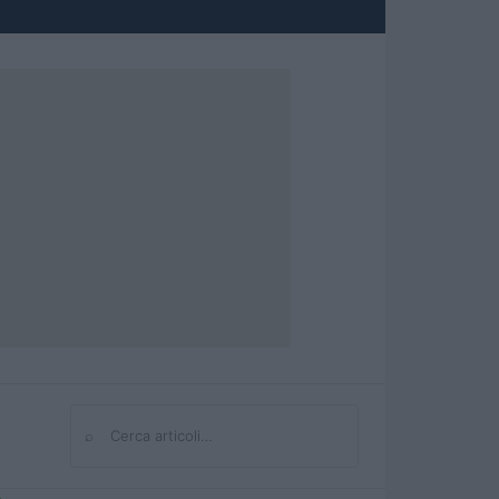
⌕
Cerca