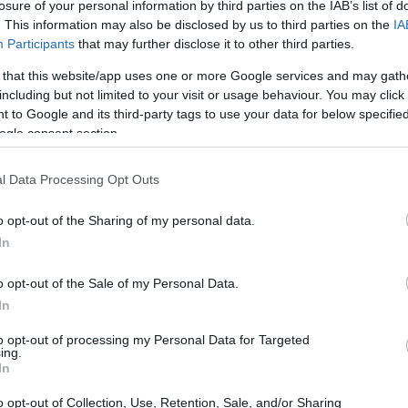
losure of your personal information by third parties on the IAB’s list of
e l’emblema della spensieratezza e della gioia, si è
. This information may also be disclosed by us to third parties on the
IA
 comunità di Malcesine è stata colpita da una tragedia
Participants
that may further disclose it to other third parties.
di un giovane calciatore. Davide Santia, appena 18 anni,
 that this website/app uses one or more Google services and may gath
Diciamoci la verità:
ha lasciato tutti senza parole.
including but not limited to your visit or usage behaviour. You may click 
 to Google and its third-party tags to use your data for below specifi
dere, eppure continuano a ripetersi con una frequenza
ogle consent section.
l Data Processing Opt Outs
ta
o opt-out of the Sharing of my personal data.
In
 alla guida di un’auto con altri tre coetanei. Per motivi
veicolo, che si è schiantato contro un guardrail. Le
o opt-out of the Sale of my Personal Data.
a lama d’acciaio ha penetrato l’abitacolo, infliggendo
In
vastante e, nonostante i soccorsi, per lui non c’è stata
to opt-out of processing my Personal Data for Targeted
ing.
erire, ma pensate: Davide avrebbe compiuto 19 anni solo
In
a calcistica, che sembrava promettente, è stata
o opt-out of Collection, Use, Retention, Sale, and/or Sharing