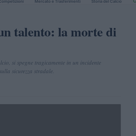
Competizioni
Mercato e Trasferimenti
Storia del Calcio
n talento: la morte di
lcio, si spegne tragicamente in un incidente
 sulla sicurezza stradale.