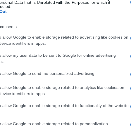
ersonal Data that Is Unrelated with the Purposes for which it
lected.
Out
goria, aveva appena annunciato con entusiasmo la sua
stelle nascenti, un attaccante che univa talento e
consents
b
, che ora piange uno dei suoi più promettenti talenti.
o allow Google to enable storage related to advertising like cookies on
on hanno subito gravi conseguenze fisiche, ma il trauma
evice identifiers in apps.
 nelle loro menti.
E chi di noi non ha mai vissuto un
o allow my user data to be sent to Google for online advertising
 lasciarsi andare, ma le conseguenze possono essere
s.
to allow Google to send me personalized advertising.
o allow Google to enable storage related to analytics like cookies on
evice identifiers in apps.
o allow Google to enable storage related to functionality of the website
o allow Google to enable storage related to personalization.