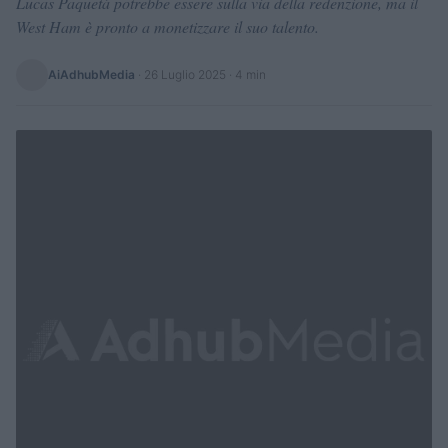
Lucas Paquetá potrebbe essere sulla via della redenzione, ma il
West Ham è pronto a monetizzare il suo talento.
AiAdhubMedia
·
26 Luglio 2025
· 4 min