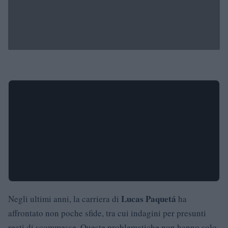
Lucas Paquetá
Negli ultimi anni, la carriera di
ha
affrontato non poche sfide, tra cui indagini per presunti
reati di scommesse. Queste problematiche non hanno solo