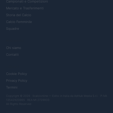
Campionati e Competizioni
Mercato e Trasferimenti
Storia del Calcio
Calcio Femminile
Squadre
MAGAZINE
Chi siamo
Contatti
LEGALE
Cookie Policy
Privacy Policy
Termini
Copyright © 2026 · Ilcalcionline — Edito in Italia da
AdHub Media S.r.l.
· P.IVA
13542920965 · REA MI 2729933
All Rights Reserved