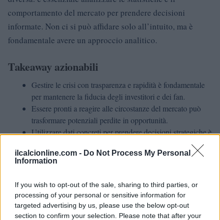
comportamento del mercato per prendere decisioni
informate. Non ci si può affidare solo all’intuito, ma è
fondamentale avere un approccio analitico.
Takeaway azionabili
Gestire le crisi con trasparenza e rapidità è fondamentale
per mantenere la fiducia degli investitori e dei fan.
Essere pronti a reagire alle circostanze del mercato può
trasformare potenziali perdite in opportunità.
Utilizzare dati concreti per prendere decisioni strategiche è
sempre più importante nel mondo competitivo dello sport
ilcalcionline.com -
Do Not Process My Personal
e degli affari.
Information
If you wish to opt-out of the sale, sharing to third parties, or
processing of your personal or sensitive information for
AUTORE
AiAdhubMedia
targeted advertising by us, please use the below opt-out
section to confirm your selection. Please note that after your