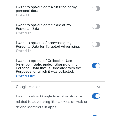
Continua a leggere
services and may gather and store information including but
not limited to your visit or usage behaviour. You may click to
I want to opt-out of the Sharing of my
personal data.
grant or deny consent to Google and its third-party tags to
Opted In
NEWS
use your data for below specified purposes in below Google
consent section.
I want to opt-out of the Sale of my
Personal Data.
Opted In
I want to opt-out of processing my
Personal Data for Targeted Advertising.
Opted In
I want to opt-out of Collection, Use,
Retention, Sale, and/or Sharing of my
Personal Data that Is Unrelated with the
Purposes for which it was collected.
Opted Out
CSI Bergamo: Tra Corsi, Eventi e Protezione dei Dati
Google consents
Personali
I want to allow Google to enable storage
Francesca Lombardi · 29 Lug 2026
related to advertising like cookies on web or
device identifiers in apps.
NEWS