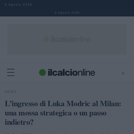
Salta al contenuto
6 Agosto 2026
6 Agosto 2026
⌕
×
⌕
NEWS
Cerca
L’ingresso di Luka Modric al Milan:
una mossa strategica o un passo
indietro?