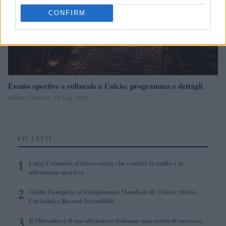
CONFIRM
Evento sportivo e culturale a Calcio: programma e dettagli
Andrea Conforti · 26 Lug 2026
PIÙ LETTI
1
Luigi Colombo, il telecronista che cambiò la radio e la
televisione sportiva
2
Guida Completa al Campionato Mondiale di Calcio: Storia,
Curiosità e Record Incredibili
3
Il Mirandés e il suo allenatore italiano: una storia di successo