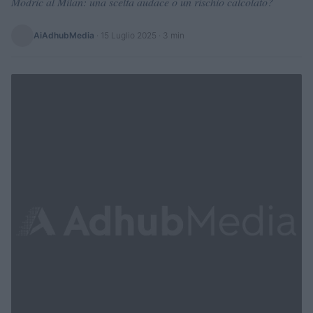
Modric al Milan: una scelta audace o un rischio calcolato?
AiAdhubMedia
·
15 Luglio 2025
· 3 min