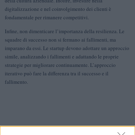
della cultura aziendale. Inoltre, investire nella
digitalizzazione e nel coinvolgimento dei clienti è
fondamentale per rimanere competitivi.
Infine, non dimenticare l’importanza della resilienza. Le
squadre di successo non si fermano ai fallimenti, ma
imparano da essi. Le startup devono adottare un approccio
simile, analizzando i fallimenti e adattando le proprie
strategie per migliorare continuamente. L’approccio
iterativo può fare la differenza tra il successo e il
fallimento.