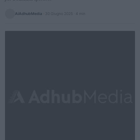
AiAdhubMedia
·
30 Giugno 2025
· 4 min