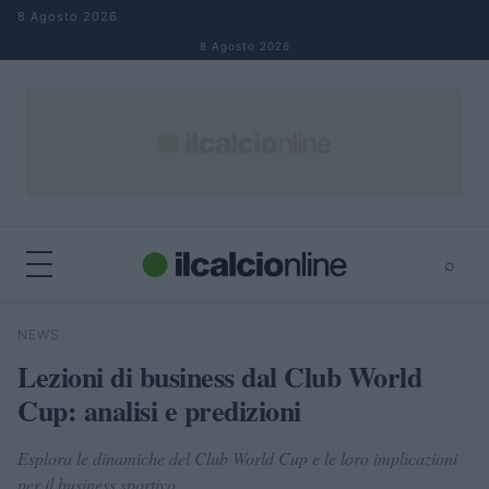
Salta al contenuto
8 Agosto 2026
8 Agosto 2026
⌕
×
⌕
NEWS
Cerca
Lezioni di business dal Club World
Cup: analisi e predizioni
Esplora le dinamiche del Club World Cup e le loro implicazioni
per il business sportivo.