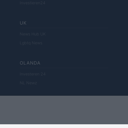
Investieren24
UK
News Hub UK
Lgbtq News
OLANDA
Investeren 24
NL Newz