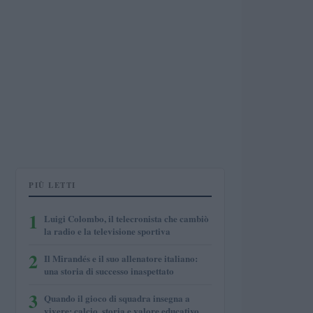
PIÙ LETTI
1
Luigi Colombo, il telecronista che cambiò
la radio e la televisione sportiva
2
Il Mirandés e il suo allenatore italiano:
una storia di successo inaspettato
3
Quando il gioco di squadra insegna a
vivere: calcio, storia e valore educativo