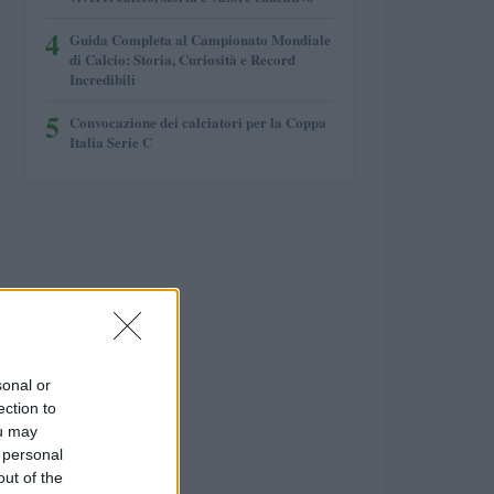
4
Guida Completa al Campionato Mondiale
di Calcio: Storia, Curiosità e Record
Incredibili
5
Convocazione dei calciatori per la Coppa
Italia Serie C
sonal or
ection to
ou may
 personal
out of the