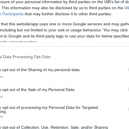
losure of your personal information by third parties on the IAB’s list of
re una squadra che possa competere con i migliori in
. This information may also be disclosed by us to third parties on the
IA
rigenti del club stanno ponendo particolare attenzione
Participants
that may further disclose it to other third parties.
circolano spicca quello di Yusu Yazici. Sarà davvero lui
 that this website/app uses one or more Google services and may gath
ate al suo stato di forma? Facciamo un po’ di
including but not limited to your visit or usage behaviour. You may click 
 to Google and its third-party tags to use your data for below specifi
ogle consent section.
forzi
l Data Processing Opt Outs
una serie di operazioni per arricchire la rosa di
o opt-out of the Sharing of my personal data.
In
varsi di nuovo in una situazione difficile in classifica.
e Sean Longstaff dal Newcastle, il club ha dovuto
o opt-out of the Sale of my Personal Data.
 come questi, le decisioni devono essere ben ponderate.
In
rato segnali simili in fase di mercato. La gestione
to opt-out of processing my Personal Data for Targeted
ing.
alisi dei dati, è essenziale per garantire un buon
In
o opt-out of Collection, Use, Retention, Sale, and/or Sharing