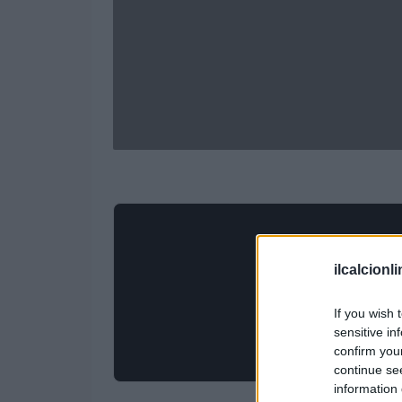
ilcalcionl
If you wish 
sensitive in
confirm you
continue se
information 