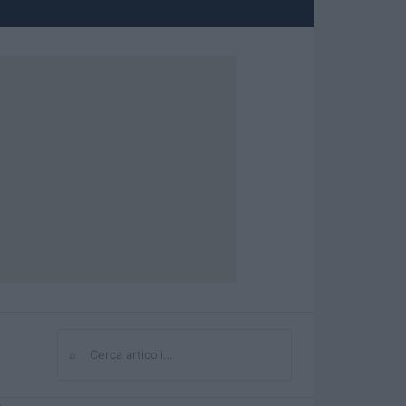
⌕
Cerca