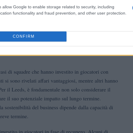
o allow Google to enable storage related to security, including
cation functionality and fraud prevention, and other user protection.
CONFIRM
casi di squadre che hanno investito in giocatori con
ti si sono rivelati affari vantaggiosi, mentre altri hanno
er il Leeds, è fondamentale non solo considerare il
re il suo potenziale impatto sul lungo termine.
a sostenibilità del business dipende dalla capacità di
breve termine.
vestito in giocatori in fase di recupero. Alcuni di