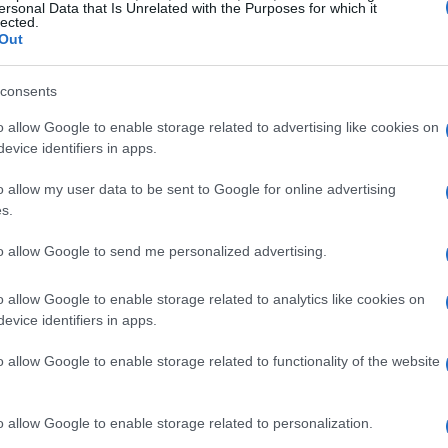
ersonal Data that Is Unrelated with the Purposes for which it
lected.
da un infortunio al legamento crociato anteriore, la
Out
 calcolato. Eppure, il suo curriculum con la nazionale
scia intravedere la possibilità di un ritorno in grande
consents
 giocatore con talenti comprovati può diventare un
o allow Google to enable storage related to advertising like cookies on
ncertezza legata alle sue condizioni fisiche potrebbe
evice identifiers in apps.
il tasso di abbandono dei giocatori, se non gestito con
o allow my user data to be sent to Google for online advertising
s.
to allow Google to send me personalized advertising.
o allow Google to enable storage related to analytics like cookies on
evice identifiers in apps.
o allow Google to enable storage related to functionality of the website
o allow Google to enable storage related to personalization.