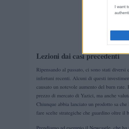
I want t
authenti
Lezioni dai casi precedenti
Ripensando al passato, ci sono stati diversi 
infortuni recenti. Alcuni di questi investimen
causato un notevole aumento del burn rate. P
prezzo di mercato di Yazici, ma anche valuta
Chiunque abbia lanciato un prodotto sa che l
fare scelte strategiche che guardino oltre il 
Prendiamo ad esempio il Newcastle, che ha in