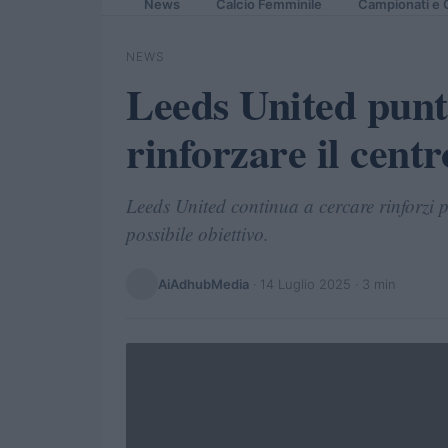
News
Calcio Femminile
Campionati e 
NEWS
Leeds United punt
rinforzare il cen
Leeds United continua a cercare rinforzi 
possibile obiettivo.
AiAdhubMedia
·
14 Luglio 2025
· 3 min