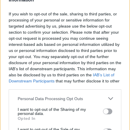
If you wish to opt-out of the sale, sharing to third parties, or
processing of your personal or sensitive information for
targeted advertising by us, please use the below opt-out
section to confirm your selection. Please note that after your
opt-out request is processed you may continue seeing
interest-based ads based on personal information utilized by
Trasferimento ufficiale: Früchtl dal Lecce al Salisburgo
us or personal information disclosed to third parties prior to
your opt-out. You may separately opt-out of the further
Francesca Lombardi · 6 Ago 2026
disclosure of your personal information by third parties on the
IAB’s list of downstream participants. This information may
MERCATO E TRASFERIMENTI
also be disclosed by us to third parties on the
IAB’s List of
Downstream Participants
that may further disclose it to other
third parties.
Please note that this website/app uses one or more Google
Personal Data Processing Opt Outs
services and may gather and store information including but
not limited to your visit or usage behaviour. You may click to
I want to opt-out of the Sharing of my
personal data.
grant or deny consent to Google and its third-party tags to
Opted In
use your data for below specified purposes in below Google
consent section.
I want to opt-out of the Sale of my