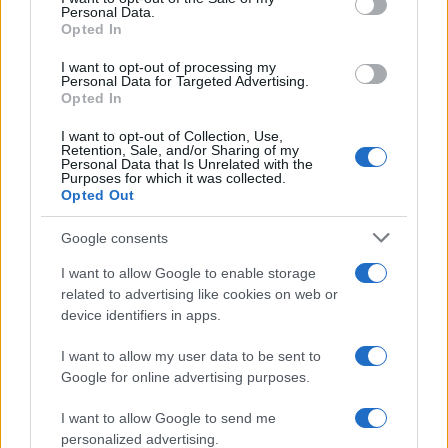
Personal Data.
Opted In
I want to opt-out of processing my
Davide Cacace elogia Mattia Esposito: il futuro del calcio
Personal Data for Targeted Advertising.
italiano
Opted In
Andrea Conforti · 5 Ago 2026
I want to opt-out of Collection, Use,
Retention, Sale, and/or Sharing of my
MERCATO E TRASFERIMENTI
Personal Data that Is Unrelated with the
Purposes for which it was collected.
Opted Out
Google consents
I want to allow Google to enable storage
related to advertising like cookies on web or
device identifiers in apps.
I want to allow my user data to be sent to
Google for online advertising purposes.
I want to allow Google to send me
Mikey Moore in prestito al FC Köln: la nuova avventura del
personalized advertising.