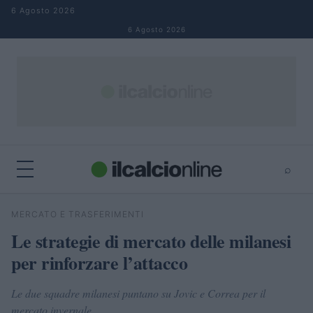
Salta al contenuto
6 Agosto 2026
6 Agosto 2026
⌕
×
⌕
MERCATO E TRASFERIMENTI
Cerca
Le strategie di mercato delle milanesi
per rinforzare l’attacco
Le due squadre milanesi puntano su Jovic e Correa per il
mercato invernale.