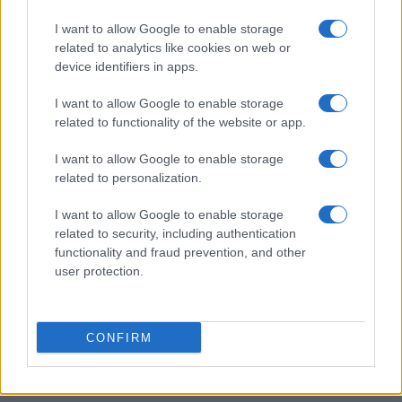
giovane inglese
I want to allow Google to enable storage
Ilaria Mauri · 5 Ago 2026
related to analytics like cookies on web or
device identifiers in apps.
PIÙ LETTI
I want to allow Google to enable storage
related to functionality of the website or app.
1
Trasferimento ufficiale: Früchtl dal Lecce al Salisburgo
I want to allow Google to enable storage
related to personalization.
2
Davide Cacace elogia Mattia Esposito: il futuro del calcio
italiano
I want to allow Google to enable storage
3
related to security, including authentication
Mikey Moore in prestito al FC Köln: la nuova avventura del
functionality and fraud prevention, and other
giovane inglese
user protection.
4
Calciomercato Roma 2026/2027: i nomi caldi per le fasce
5
Inter, trattativa per Romero: cifre, dichiarazioni e scenari
CONFIRM
futuri