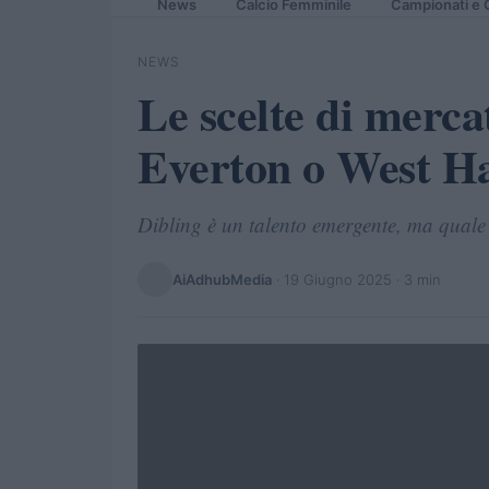
News
Calcio Femminile
Campionati e 
NEWS
Le scelte di merca
Everton o West 
Dibling è un talento emergente, ma quale s
AiAdhubMedia
·
19 Giugno 2025
· 3 min