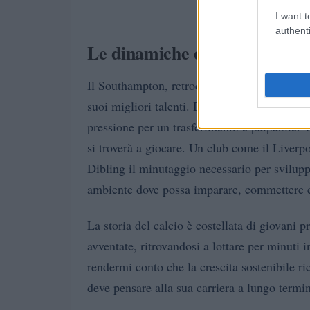
I want t
authenti
Le dinamiche di un trasferim
Il Southampton, retrocesso in Championship, 
suoi migliori talenti. Dibling è chiaramente t
pressione per un trasferimento è palpabile. T
si troverà a giocare. Un club come il Liverp
Dibling il minutaggio necessario per svilupp
ambiente dove possa imparare, commettere err
La storia del calcio è costellata di giovani 
avventate, ritrovandosi a lottare per minuti 
rendermi conto che la crescita sostenibile ri
deve pensare alla sua carriera a lungo termin