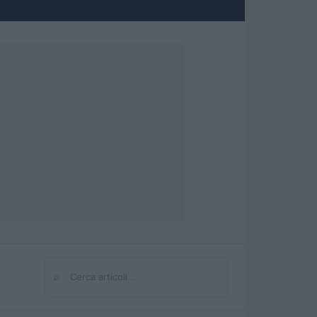
⌕
Cerca