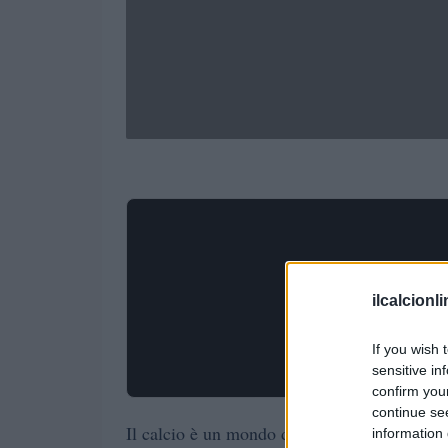
ilcalcionl
If you wish 
sensitive in
confirm you
continue se
Il calcio è un mondo dove le scelte possono
information 