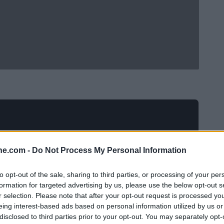
ine.com -
Do Not Process My Personal Information
to opt-out of the sale, sharing to third parties, or processing of your per
formation for targeted advertising by us, please use the below opt-out s
r selection. Please note that after your opt-out request is processed y
eing interest-based ads based on personal information utilized by us or
 davvero cambiare il destino di una carriera. Prendiamo
disclosed to third parties prior to your opt-out. You may separately opt-