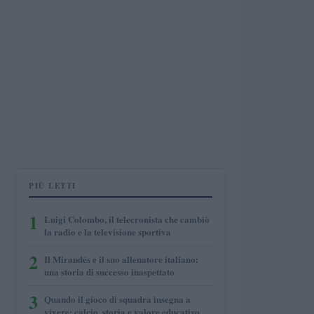
PIÙ LETTI
1
Luigi Colombo, il telecronista che cambiò
la radio e la televisione sportiva
2
Il Mirandés e il suo allenatore italiano:
una storia di successo inaspettato
3
Quando il gioco di squadra insegna a
vivere: calcio, storia e valore educativo