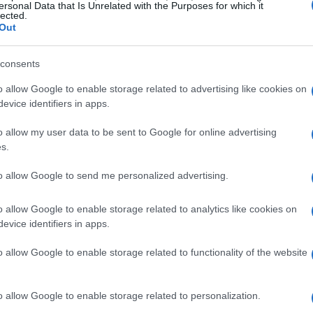
ersonal Data that Is Unrelated with the Purposes for which it
lected.
ave per risollevare le sorti del loro attacco. Con una
Out
ni di sterline, il suo valore è indiscutibile, ma è
avorisca la sua crescita e il suo sviluppo.
consents
o allow Google to enable storage related to advertising like cookies on
evice identifiers in apps.
o allow my user data to be sent to Google for online advertising
s.
to allow Google to send me personalized advertising.
o allow Google to enable storage related to analytics like cookies on
evice identifiers in apps.
o allow Google to enable storage related to functionality of the website
o allow Google to enable storage related to personalization.