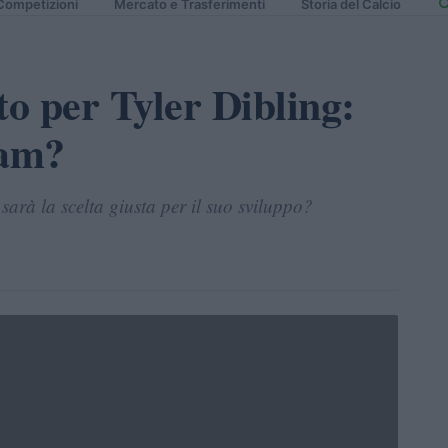
Competizioni
Mercato e Trasferimenti
Storia del Calcio
to per Tyler Dibling:
Ham?
arà la scelta giusta per il suo sviluppo?