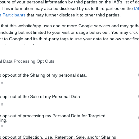
losure of your personal information by third parties on the IAB’s list of
hampton, attualmente sotto i riflettori delle grandi
. This information may also be disclosed by us to third parties on the
IA
 pronto per un club di prima fascia o sarebbe più
Participants
that may further disclose it to other third parties.
rgli tempo di gioco e opportunità di crescita? Questa è
 that this website/app uses one or more Google services and may gath
including but not limited to your visit or usage behaviour. You may click 
 to Google and its third-party tags to use your data for below specifi
ogle consent section.
bling
l Data Processing Opt Outs
 accostato a club del calibro di Liverpool, Everton e
bia un potenziale straordinario, ma le parole di
o opt-out of the Sharing of my personal data.
In
Villa, ci fanno riflettere: è troppo giovane per un
 il Liverpool? Il rischio di finire in panchina potrebbe
o opt-out of the Sale of my Personal Data.
 in evidenza l’importanza di trovare un equilibrio
In
viluppo
. Un passaggio a Everton o West Ham potrebbe
to opt-out of processing my Personal Data for Targeted
ing.
r almeno un paio di stagioni.
In
o opt-out of Collection, Use, Retention, Sale, and/or Sharing
ol nella stagione passata, e l’arrivo di un giovane