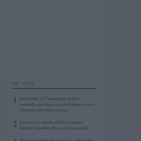
PIÙ LETTI
1
Protocollo U17 femminile: primo
controllo, pressing e transizioni per alzare
intensità e decision making
2
Come le accademie d’élite formano
talenti: il modello Barça nel femminile
Piacenza femminile in serie C: calendario,