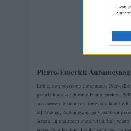
I want t
authenti
Pierre-Emerick Aubameyang:
Infine, non possiamo dimenticare Pierre-Em
grande interesse durante la sua carriera. Se
sua carriera è stata caratterizzata da alti e
all’Arsenal, Aubameyang ha vissuto un periodo
Arteta. In una recente intervista, ha rivelato
spingerlo a lasciare il club londinese. La su