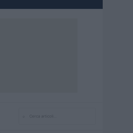
⌕
Cerca