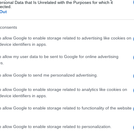
ersonal Data that Is Unrelated with the Purposes for which it
lected.
ta.
Out
tica
consents
o allow Google to enable storage related to advertising like cookies on
lcio è quella di Robinho, ex stella brasiliana del
evice identifiers in apps.
si è trovato coinvolto in un grave scandalo legato a
o allow my user data to be sent to Google for online advertising
 nel 2013. Attualmente, l’ex calciatore sta scontando
s.
ette in luce come le scelte personali possano avere
to allow Google to send me personalized advertising.
ra di un atleta, ma anche sulla sua vita privata.
o allow Google to enable storage related to analytics like cookies on
evice identifiers in apps.
o allow Google to enable storage related to functionality of the website
o allow Google to enable storage related to personalization.