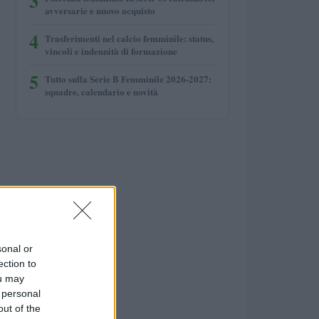
3
avversarie e nuovo acquisto
4
Trasferimenti nel calcio femminile: status,
vincoli e indennità di formazione
5
Tutto sulla Serie B Femminile 2026-2027:
squadre, calendario e novità
sonal or
ection to
ou may
 personal
out of the