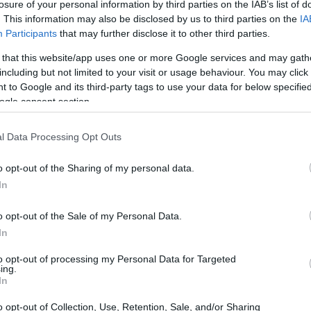
losure of your personal information by third parties on the IAB’s list of
. This information may also be disclosed by us to third parties on the
IA
calciatore
Participants
that may further disclose it to other third parties.
 that this website/app uses one or more Google services and may gath
 spesso costellata di successi, ma può anche essere
including but not limited to your visit or usage behaviour. You may click 
sto è particolarmente vero per alcuni ex giocatori del
 to Google and its third-party tags to use your data for below specifi
ogle consent section.
 calcio mondiale. La storia del club rossonero è ricca
hanno dovuto affrontare sfide personali e professionali
l Data Processing Opt Outs
o opt-out of the Sharing of my personal data.
In
forzato
o opt-out of the Sale of my Personal Data.
rco Van Basten, considerato uno dei più grandi
In
rriera, che sembrava promettere un futuro radioso, fu
to opt-out of processing my Personal Data for Targeted
cartilagine. A soli 29 anni, Van Basten si trovò
ing.
In
 solo lui, ma anche i tifosi e il mondo del calcio intero.
o opt-out of Collection, Use, Retention, Sale, and/or Sharing
iù talentuosi possano affrontare imprevisti che