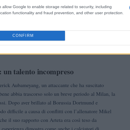
o allow Google to enable storage related to security, including
cation functionality and fraud prevention, and other user protection.
CONFIRM
 un talento incompreso
erick Aubameyang, un attaccante che ha suscitato
bbene abbia trascorso solo un breve periodo al Milan, la
 bassi. Dopo aver brillato al Borussia Dortmund e
 difficile a causa di conflitti con l’allenatore Mikel
 che il suo rapporto con Arteta era così teso da
a esperienza dimostra come anche i calciatori di