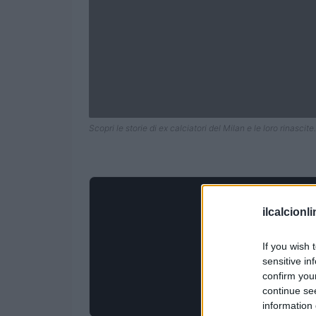
Scopri le storie di ex calciatori del Milan e le loro rinascite.
ilcalcionl
If you wish 
sensitive in
confirm you
continue se
information 