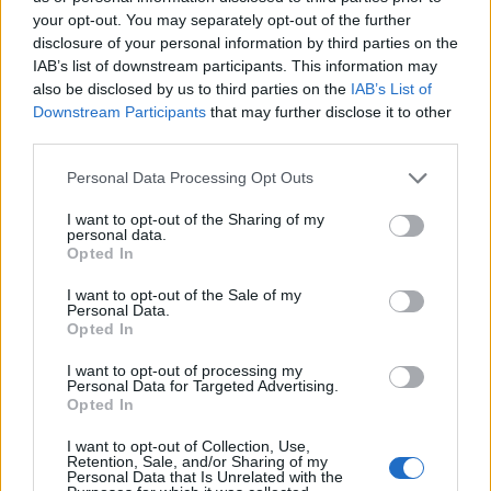
your opt-out. You may separately opt-out of the further
disclosure of your personal information by third parties on the
IAB’s list of downstream participants. This information may
also be disclosed by us to third parties on the
IAB’s List of
Downstream Participants
that may further disclose it to other
third parties.
Please note that this website/app uses one or more Google
Personal Data Processing Opt Outs
services and may gather and store information including but
not limited to your visit or usage behaviour. You may click to
I want to opt-out of the Sharing of my
personal data.
grant or deny consent to Google and its third-party tags to
Opted In
Borse europee in crescita moderata, focus su Hormuz e
use your data for below specified purposes in below Google
materie prime
consent section.
I want to opt-out of the Sale of my
Francesca Lombardi · 10 Ago 2026
Personal Data.
Opted In
NEWS
I want to opt-out of processing my
Personal Data for Targeted Advertising.
Opted In
I want to opt-out of Collection, Use,
Retention, Sale, and/or Sharing of my
Personal Data that Is Unrelated with the