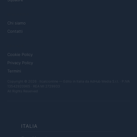
MAGAZINE
Chi siamo
Contatti
LEGALE
Cookie Policy
Privacy Policy
Termini
Copyright © 2026 · Ilcalcionline — Edito in Italia da
AdHub Media S.r.l.
· P.IVA
13542920965 · REA MI 2729933
All Rights Reserved
ITALIA