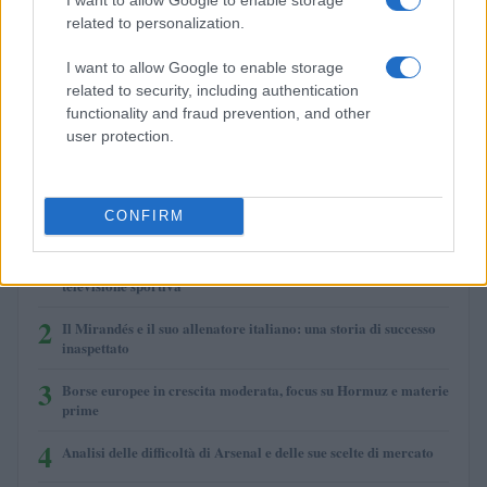
related to personalization.
I want to allow Google to enable storage
Quando il gioco di squadra insegna a vivere: calcio, storia e
related to security, including authentication
valore educativo
functionality and fraud prevention, and other
Francesca Lombardi · 27 Lug 2026
user protection.
PIÙ LETTI
CONFIRM
1
Luigi Colombo, il telecronista che cambiò la radio e la
televisione sportiva
2
Il Mirandés e il suo allenatore italiano: una storia di successo
inaspettato
3
Borse europee in crescita moderata, focus su Hormuz e materie
prime
4
Analisi delle difficoltà di Arsenal e delle sue scelte di mercato