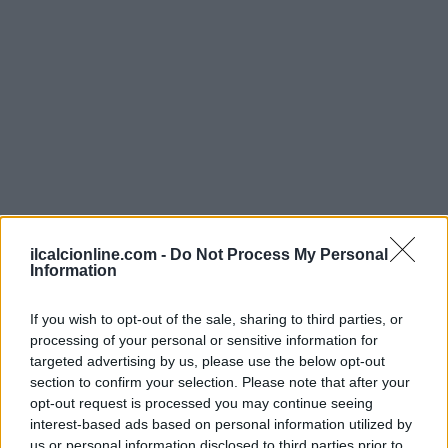
ilcalcionline.com -
Do Not Process My Personal
Information
If you wish to opt-out of the sale, sharing to third parties, or
processing of your personal or sensitive information for
Continua a leggere
targeted advertising by us, please use the below opt-out
section to confirm your selection. Please note that after your
opt-out request is processed you may continue seeing
NEWS
interest-based ads based on personal information utilized by
us or personal information disclosed to third parties prior to