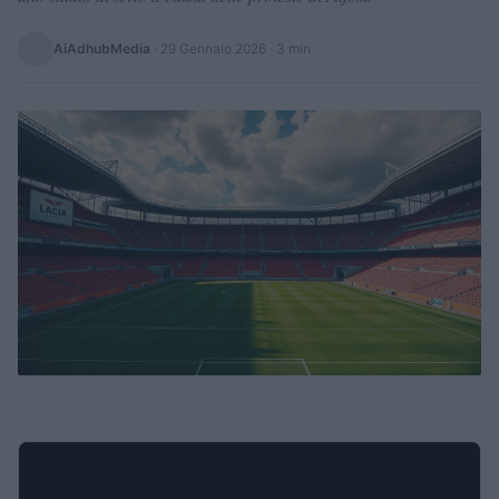
AiAdhubMedia
·
29 Gennaio 2026
· 3 min