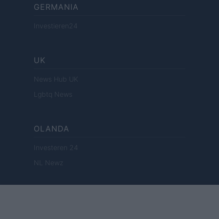
GERMANIA
Investieren24
UK
News Hub UK
Lgbtq News
OLANDA
Investeren 24
NL Newz