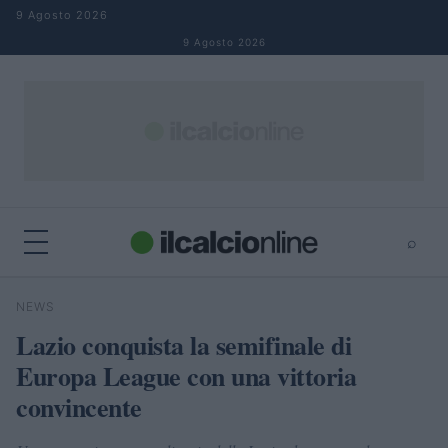
Salta al contenuto
9 Agosto 2026
9 Agosto 2026
⌕
×
⌕
NEWS
Cerca
Lazio conquista la semifinale di
Europa League con una vittoria
convincente