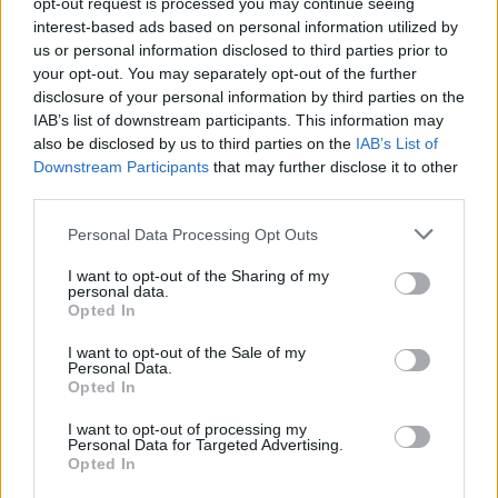
opt-out request is processed you may continue seeing
interest-based ads based on personal information utilized by
us or personal information disclosed to third parties prior to
your opt-out. You may separately opt-out of the further
disclosure of your personal information by third parties on the
IAB’s list of downstream participants. This information may
also be disclosed by us to third parties on the
IAB’s List of
Downstream Participants
that may further disclose it to other
third parties.
Please note that this website/app uses one or more Google
Personal Data Processing Opt Outs
services and may gather and store information including but
not limited to your visit or usage behaviour. You may click to
I want to opt-out of the Sharing of my
personal data.
Quando il gioco di squadra insegna a vivere: calcio, storia e
grant or deny consent to Google and its third-party tags to
Opted In
valore educativo
use your data for below specified purposes in below Google
consent section.
Francesca Lombardi · 27 Lug 2026
I want to opt-out of the Sale of my
Personal Data.
Opted In
NEWS
I want to opt-out of processing my
Personal Data for Targeted Advertising.
Opted In