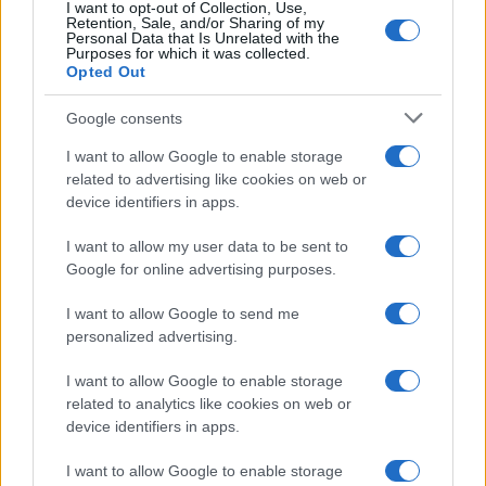
I want to opt-out of Collection, Use,
Retention, Sale, and/or Sharing of my
Personal Data that Is Unrelated with the
Purposes for which it was collected.
Opted Out
Google consents
I want to allow Google to enable storage
related to advertising like cookies on web or
Evento sportivo e culturale a Calcio: programma e dettagli
device identifiers in apps.
Andrea Conforti · 26 Lug 2026
I want to allow my user data to be sent to
Google for online advertising purposes.
I want to allow Google to send me
PIÙ LETTI
personalized advertising.
1
Luigi Colombo, il telecronista che cambiò la radio e la
I want to allow Google to enable storage
televisione sportiva
related to analytics like cookies on web or
2
device identifiers in apps.
Il Mirandés e il suo allenatore italiano: una storia di successo
inaspettato
I want to allow Google to enable storage