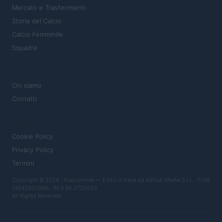
Mercato e Trasferimenti
Storia del Calcio
Calcio Femminile
Squadre
MAGAZINE
Chi siamo
Contatti
LEGALE
Cookie Policy
Privacy Policy
Termini
Copyright © 2026 · Ilcalcionline — Edito in Italia da
AdHub Media S.r.l.
· P.IVA
13542920965 · REA MI 2729933
All Rights Reserved