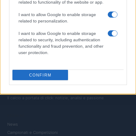
3
Quando il gioco di squadra insegna a vivere: calcio, storia e
related to functionality of the website or app.
valore educativo
I want to allow Google to enable storage
4
Analisi delle difficoltà di Arsenal e delle sue scelte di mercato
related to personalization.
5
Guida Completa al Campionato Mondiale di Calcio: Storia,
I want to allow Google to enable storage
Curiosità e Record Incredibili
related to security, including authentication
functionality and fraud prevention, and other
user protection.
CONFIRM
Il calcio a portata di click: notizie, analisi e passione
SEZIONI
News
Campionati e Competizioni