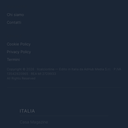
MAGAZINE
Chi siamo
Contatti
LEGALE
Cookie Policy
Privacy Policy
Termini
Copyright © 2026 · Ilcalcionline — Edito in Italia da
AdHub Media S.r.l.
· P.IVA
13542920965 · REA MI 2729933
All Rights Reserved
ITALIA
Casa Magazine