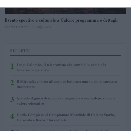
Evento sportivo e culturale a Calcio: programma e dettagli
Andrea Conforti · 26 Lug 2026
PIÙ LETTI
1
Luigi Colombo, il telecronista che cambiò la radio e la
televisione sportiva
2
Il Mirandés e il suo allenatore italiano: una storia di successo
inaspettato
3
Quando il gioco di squadra insegna a vivere: calcio, storia e
valore educativo
4
Guida Completa al Campionato Mondiale di Calcio: Storia,
Curiosità e Record Incredibili