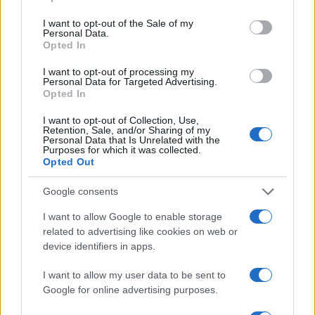
use your data for below specified purposes in below Google
consent section.
I want to opt-out of the Sale of my
Personal Data.
Opted In
I want to opt-out of processing my
Personal Data for Targeted Advertising.
Opted In
I want to opt-out of Collection, Use,
Retention, Sale, and/or Sharing of my
Personal Data that Is Unrelated with the
Purposes for which it was collected.
Opted Out
CSI Bergamo: Tra Corsi, Eventi e Protezione dei Dati
Personali
Google consents
Francesca Lombardi · 29 Lug 2026
I want to allow Google to enable storage
NEWS
related to advertising like cookies on web or
device identifiers in apps.
I want to allow my user data to be sent to
Google for online advertising purposes.