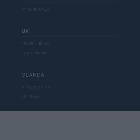
Investieren24
UK
News Hub UK
Lgbtq News
OLANDA
Investeren 24
NL Newz