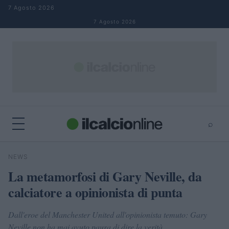
Salta al contenuto
7 Agosto 2026
7 Agosto 2026
⌕
×
⌕
NEWS
Cerca
La metamorfosi di Gary Neville, da
calciatore a opinionista di punta
Dall'eroe del Manchester United all'opinionista temuto: Gary
Neville non ha mai avuto paura di dire la verità.