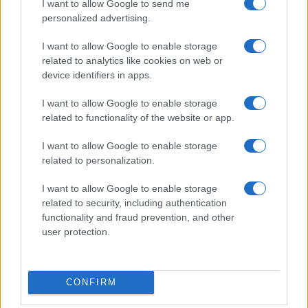
I want to allow Google to send me
personalized advertising.
I want to allow Google to enable storage
related to analytics like cookies on web or
device identifiers in apps.
Quando il gioco di squadra insegna a vivere: calcio, storia e
I want to allow Google to enable storage
valore educativo
related to functionality of the website or app.
Francesca Lombardi · 27 Lug 2026
I want to allow Google to enable storage
related to personalization.
NEWS
I want to allow Google to enable storage
related to security, including authentication
functionality and fraud prevention, and other
user protection.
CONFIRM