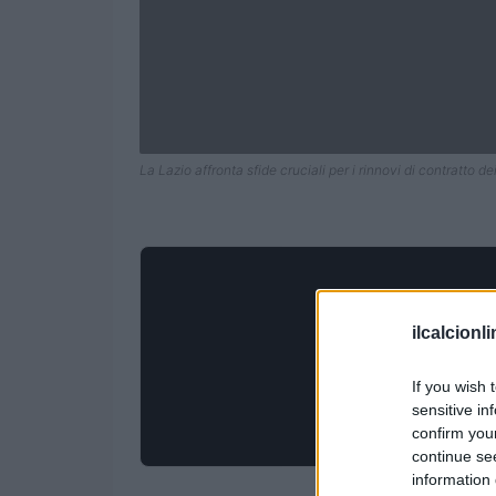
La Lazio affronta sfide cruciali per i rinnovi di contratto de
ilcalcionl
If you wish 
sensitive in
confirm you
continue se
information 