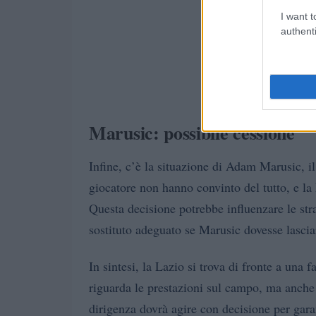
I want t
authenti
Marusic: possibile cessione
Infine, c’è la situazione di Adam Marusic, i
giocatore non hanno convinto del tutto, e la 
Questa decisione potrebbe influenzare le str
sostituto adeguato se Marusic dovesse lascia
In sintesi, la Lazio si trova di fronte a una 
riguarda le prestazioni sul campo, ma anche p
dirigenza dovrà agire con decisione per gara