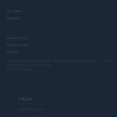
MAGAZINE
Chi siamo
Contatti
LEGALE
Cookie Policy
Privacy Policy
Termini
Copyright © 2026 · Ilcalcionline — Edito in Italia da
AdHub Media S.r.l.
· P.IVA
13542920965 · REA MI 2729933
All Rights Reserved
ITALIA
Casa Magazine