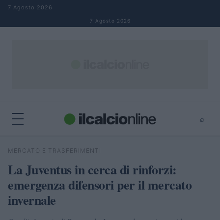
Salta al contenuto
7 Agosto 2026
7 Agosto 2026
⌕
×
⌕
MERCATO E TRASFERIMENTI
Cerca
La Juventus in cerca di rinforzi:
emergenza difensori per il mercato
invernale