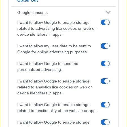
Opted Out
Google consents
Calciomercato Napoli: Gatti in pole per la difesa, la Juve dice sì
I want to allow Google to enable storage
Francesca Lombardi · 7 Ago 2026
related to advertising like cookies on web or
device identifiers in apps.
I want to allow my user data to be sent to
PIÙ LETTI
Google for online advertising purposes.
1
Calciomercato estero: Rodri rifiuta il Real Madrid e punta sul
I want to allow Google to send me
Barcellona
personalized advertising.
2
Gabriel Jesus al Napoli: l’Arsenal chiede 20 milioni di euro per
il brasiliano
I want to allow Google to enable storage
related to analytics like cookies on web or
3
Calciomercato Napoli: Gatti in pole per la difesa, la Juve dice
device identifiers in apps.
sì
I want to allow Google to enable storage
4
Trasferimenti 2026: la sfida tra Inter e Atletico Madrid per
related to functionality of the website or app.
Cristian Romero
I want to allow Google to enable storage
5
Djed Spence al Liverpool? La verità sul possibile trasferimento