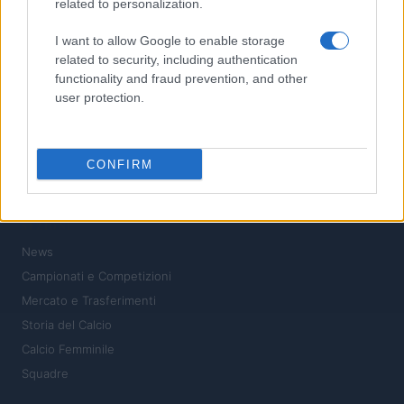
related to personalization.
I want to allow Google to enable storage
related to security, including authentication
functionality and fraud prevention, and other
user protection.
CONFIRM
Il calcio a portata di click: notizie, analisi e passione
SEZIONI
News
Campionati e Competizioni
Mercato e Trasferimenti
Storia del Calcio
Calcio Femminile
Squadre