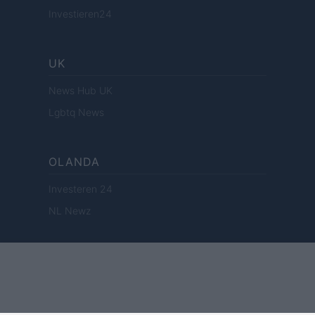
Investieren24
UK
News Hub UK
Lgbtq News
OLANDA
Investeren 24
NL Newz