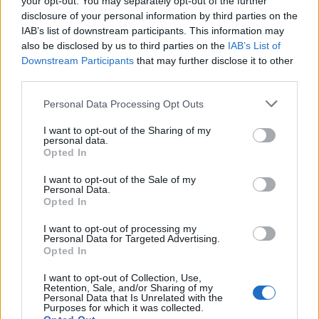
your opt-out. You may separately opt-out of the further
disclosure of your personal information by third parties on the
IAB’s list of downstream participants. This information may
also be disclosed by us to third parties on the
IAB’s List of
Downstream Participants
that may further disclose it to other
third parties.
Gabriel Jesus al Napoli: l’Arsenal chiede 20 milioni di euro per
Please note that this website/app uses one or more Google
Personal Data Processing Opt Outs
il brasiliano
services and may gather and store information including but
not limited to your visit or usage behaviour. You may click to
I want to opt-out of the Sharing of my
Ilaria Mauri · 7 Ago 2026
personal data.
grant or deny consent to Google and its third-party tags to
Opted In
use your data for below specified purposes in below Google
MERCATO E TRASFERIMENTI
consent section.
I want to opt-out of the Sale of my
Personal Data.
Opted In
I want to opt-out of processing my
Personal Data for Targeted Advertising.
Opted In
I want to opt-out of Collection, Use,
Retention, Sale, and/or Sharing of my
Personal Data that Is Unrelated with the
Purposes for which it was collected.