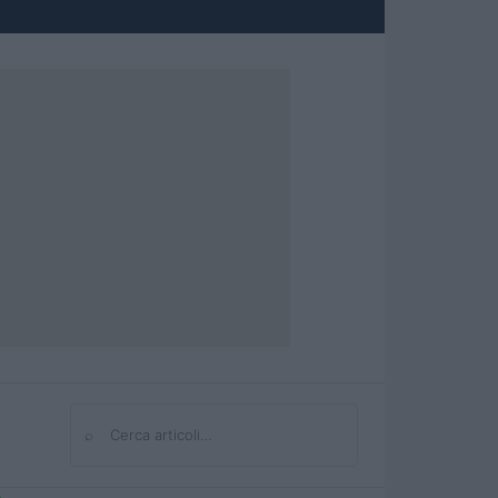
⌕
Cerca