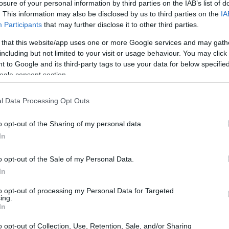
losure of your personal information by third parties on the IAB’s list of
 pressione di dover segnare. Tuttavia, un imprevisto ha
. This information may also be disclosed by us to third parties on the
IA
Participants
that may further disclose it to other third parties.
Kavanagh è entrato in collisione con il calciatore,
isodio ha ritardato il tiro e ha visibilmente scosso
 that this website/app uses one or more Google services and may gath
including but not limited to your visit or usage behaviour. You may click 
 la traversa.
 to Google and its third-party tags to use your data for below specifi
ogle consent section.
also. La psicologia gioca un ruolo cruciale in sport
perdere un’opportunità così chiara potrebbe significare
l Data Processing Opt Outs
ià messa a dura prova da prestazioni altalenanti.
o opt-out of the Sharing of my personal data.
tagione sa bene che la pressione è alle stelle, e un
In
e vanno ben oltre il campo da gioco.
o opt-out of the Sale of my Personal Data.
In
to opt-out of processing my Personal Data for Targeted
ing.
In
o opt-out of Collection, Use, Retention, Sale, and/or Sharing