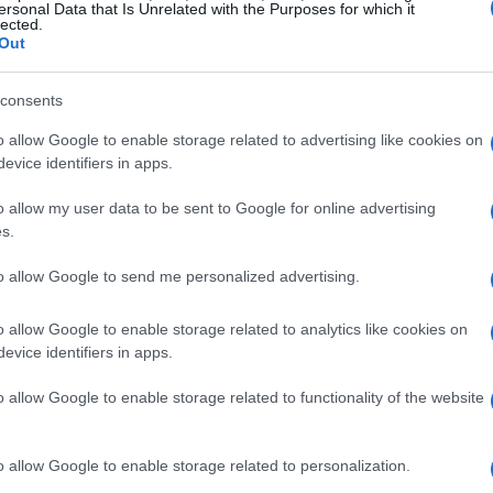
ersonal Data that Is Unrelated with the Purposes for which it
lected.
Out
consents
o allow Google to enable storage related to advertising like cookies on
evice identifiers in apps.
o allow my user data to be sent to Google for online advertising
s.
to allow Google to send me personalized advertising.
uadra e i numeri di business
o allow Google to enable storage related to analytics like cookies on
te che il Manchester United sta attraversando un
evice identifiers in apps.
a squadra ha lottato per mantenere un buon churn rate,
o allow Google to enable storage related to functionality of the website
nto, non riescono a esprimere il loro potenziale.
tà del modello attuale. La questione non è solo tecnica,
o allow Google to enable storage related to personalization.
mento e il coinvolgimento dei giocatori sono sotto i