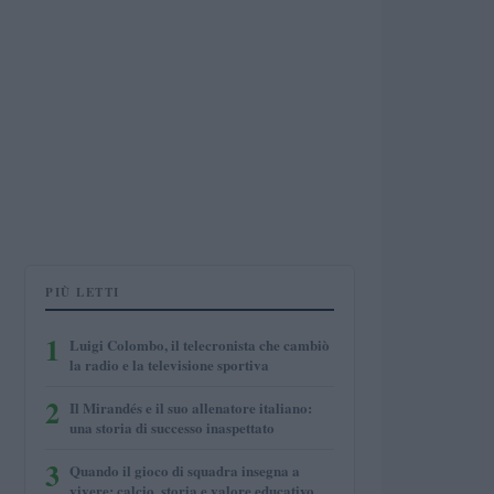
PIÙ LETTI
1
Luigi Colombo, il telecronista che cambiò
la radio e la televisione sportiva
2
Il Mirandés e il suo allenatore italiano:
una storia di successo inaspettato
3
Quando il gioco di squadra insegna a
vivere: calcio, storia e valore educativo