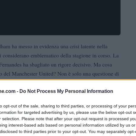
lham ha messo in evidenza una crisi latente nella
i considerano emblematico della stagione in corso. La
 Fernandes ha sbagliato un rigore decisivo. Ma cosa
uro del Manchester United? Non è solo una questione di
ù profondo che potrebbe avere ripercussioni
a sua capacità di competere ai massimi livelli.
ine.com -
Do Not Process My Personal Information
to opt-out of the sale, sharing to third parties, or processing of your per
ll’episodio
formation for targeted advertising by us, please use the below opt-out s
r selection. Please note that after your opt-out request is processed y
ie all’intervento del VAR, dopo che Calvin Bassey aveva
eing interest-based ads based on personal information utilized by us or
disclosed to third parties prior to your opt-out. You may separately opt-
to che avrebbe potuto cambiare le sorti della partita,