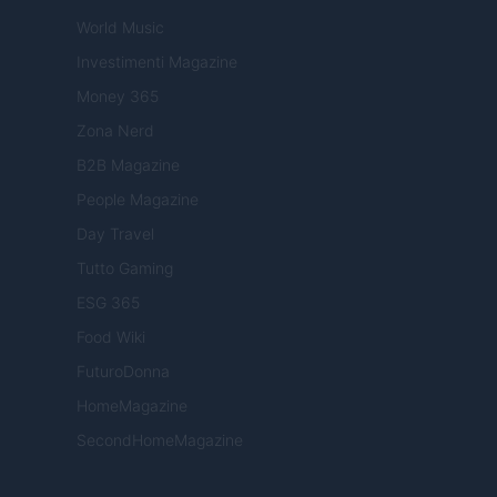
World Music
Investimenti Magazine
Money 365
Zona Nerd
B2B Magazine
People Magazine
Day Travel
Tutto Gaming
ESG 365
Food Wiki
FuturoDonna
HomeMagazine
SecondHomeMagazine