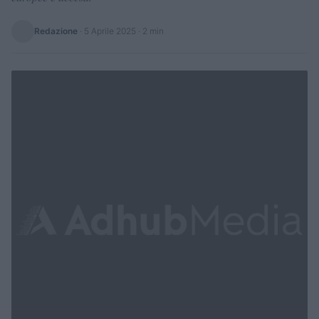
Redazione
·
5 Aprile 2025
· 2 min