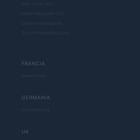
Day Travel 365
Home Magazine 365
Cineverse Magazine
SecondHomeMagazine
FRANCIA
InvestirMag
GERMANIA
Investieren24
UK