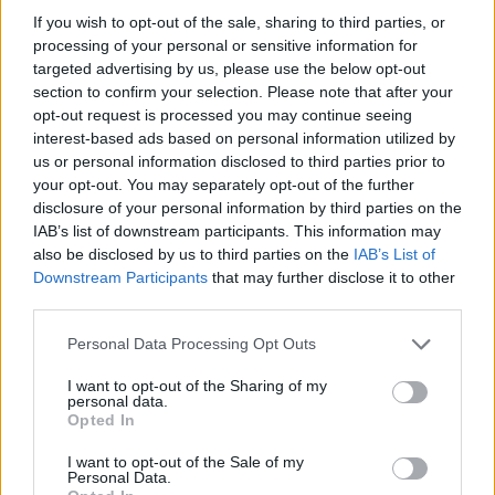
If you wish to opt-out of the sale, sharing to third parties, or
processing of your personal or sensitive information for
targeted advertising by us, please use the below opt-out
Manchester United cerca Adam Wharton: la battaglia con
section to confirm your selection. Please note that after your
Chelsea e Real Madrid
opt-out request is processed you may continue seeing
Ilaria Mauri · 9 Ago 2026
interest-based ads based on personal information utilized by
us or personal information disclosed to third parties prior to
your opt-out. You may separately opt-out of the further
MERCATO E TRASFERIMENTI
disclosure of your personal information by third parties on the
IAB’s list of downstream participants. This information may
also be disclosed by us to third parties on the
IAB’s List of
Downstream Participants
that may further disclose it to other
third parties.
Please note that this website/app uses one or more Google
Personal Data Processing Opt Outs
services and may gather and store information including but
not limited to your visit or usage behaviour. You may click to
I want to opt-out of the Sharing of my
personal data.
grant or deny consent to Google and its third-party tags to
Opted In
use your data for below specified purposes in below Google
consent section.
I want to opt-out of the Sale of my
Personal Data.
Calciomercato Atalanta: l’offerta per Kristensen e gli altri