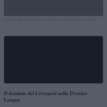
Scopri gli aggiornamenti sulla corsa per l'Europa nella Premier League.
Il dominio del Liverpool nella Premier
League