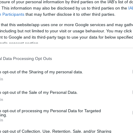
losure of your personal information by third parties on the IAB’s list of
ale nel calcio
. This information may also be disclosed by us to third parties on the
IA
Participants
that may further disclose it to other third parties.
 per molte squadre di calcio, un’occasione per riunire
 that this website/app uses one or more Google services and may gath
festosa. Tuttavia, come ha recentemente rivelato
including but not limited to your visit or usage behaviour. You may click 
 to Google and its third-party tags to use your data for below specifi
ria, questo evento può essere visto sotto diverse
ogle consent section.
tunità per rafforzare i legami all’interno della
me un momento di stress e pressione, specialmente in
l Data Processing Opt Outs
cio professionistico.
o opt-out of the Sharing of my personal data.
In
hi
o opt-out of the Sale of my Personal Data.
a condiviso un aneddoto che mette in luce le
In
to il bene che si vuole al mondo del calcio, non è che
to opt-out of processing my Personal Data for Targeted
tenti», ha affermato. Questo commento suggerisce che,
ing.
In
 giocatori possono sentirsi a disagio in queste
o opt-out of Collection, Use, Retention, Sale, and/or Sharing