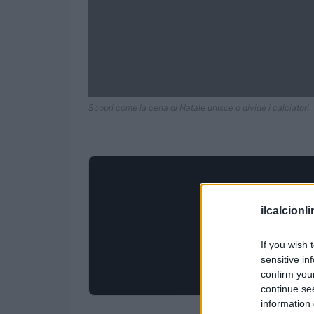
Scopri come la cena di Natale unisce o divide i calciatori.
ilcalcionl
If you wish 
sensitive in
confirm you
continue se
information 