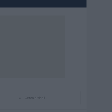
⌕
Cerca