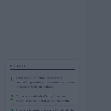
PIÙ LETTI
1
Protocollo U17 femminile: primo
controllo, pressing e transizioni per alzare
intensità e decision making
2
Come le accademie d’élite formano
talenti: il modello Barça nel femminile
Piacenza femminile in serie C: calendario,