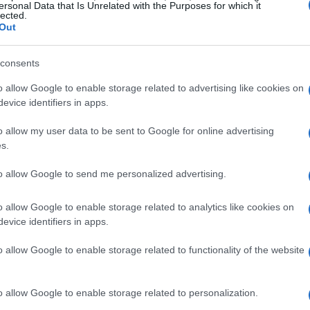
un certo comportamento e l’aspettativa di prestazioni
ersonal Data that Is Unrelated with the Purposes for which it
lected.
essanti che piacevoli.
Out
 reazioni dei giocatori
consents
o allow Google to enable storage related to advertising like cookies on
llare la tradizionale cena di Natale, una scelta che
evice identifiers in apps.
i potrebbero vedere questa decisione come un modo per
o allow my user data to be sent to Google for online advertising
rebbero interpretarla come una mancanza di spirito di
s.
e la cena possa sembrare un momento di svago, spesso
to allow Google to send me personalized advertising.
, creando un’atmosfera di obbligo piuttosto che di gioia.
le tradizioni nel calcio possano evolversi e adattarsi
o allow Google to enable storage related to analytics like cookies on
evice identifiers in apps.
o allow Google to enable storage related to functionality of the website
o allow Google to enable storage related to personalization.