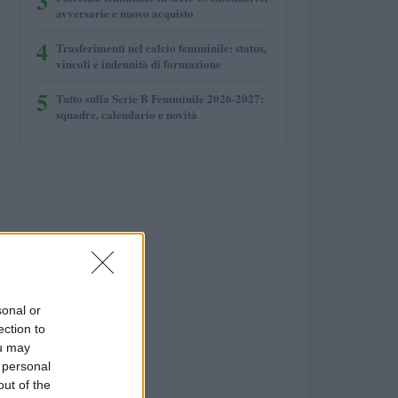
3
avversarie e nuovo acquisto
4
Trasferimenti nel calcio femminile: status,
vincoli e indennità di formazione
5
Tutto sulla Serie B Femminile 2026-2027:
squadre, calendario e novità
sonal or
ection to
ou may
 personal
out of the