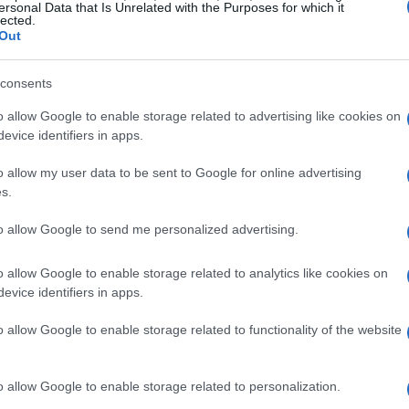
ersonal Data that Is Unrelated with the Purposes for which it
lected.
Out
consents
o allow Google to enable storage related to advertising like cookies on
evice identifiers in apps.
o allow my user data to be sent to Google for online advertising
s.
to allow Google to send me personalized advertising.
o allow Google to enable storage related to analytics like cookies on
evice identifiers in apps.
izzato il problema come una questione di fiducia: per
o allow Google to enable storage related to functionality of the website
catori al post del capitano sono indizi molto rilevanti.
ipo tendono a diventare irreversibili se non vengono
o allow Google to enable storage related to personalization.
ombinazione tra risultati deludenti, segnalati da dodici