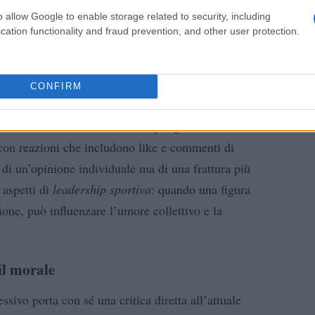
rso, e tensioni interne è per Keys un mix esplosivo che
o allow Google to enable storage related to security, including
in estate.
cation functionality and fraud prevention, and other user protection.
dello spogliatoio
CONFIRM
stata interpretata da molti come un richiamo allo stile
isfazioni al club. Il fatto che più giocatori abbiano
on reazioni che includono like e commenti di
 di un’opinione individuale ma di una frattura più
 aspetti di
leadership sportiva
: quando una figura
one, può influenzare l’umore collettivo e la
 il morale
ssivo porta con sé una critica diretta all’attuale