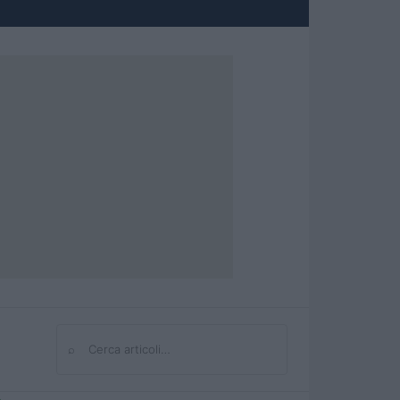
⌕
Cerca