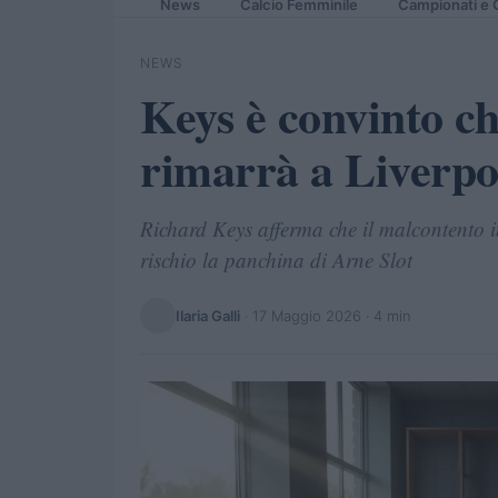
News
Calcio Femminile
Campionati e 
NEWS
Keys è convinto c
rimarrà a Liverpo
Richard Keys afferma che il malcontento i
rischio la panchina di Arne Slot
Ilaria Galli
·
17 Maggio 2026
· 4 min