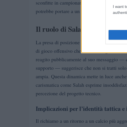
sconfitte in campionato nella stagione in co
I want t
potrebbe portare a un cambiamento drastico 
authenti
Il ruolo di Salah e la risposta 
Mohamed Salah
La presa di posizione di
è 
di gioco offensivo che aveva dato grandi sodd
reagito pubblicamente al suo messaggio — c
supporto — suggerisce che non si tratti solo
ampia. Questa dinamica mette in luce anche
carismatica come Salah esprime insoddisfazi
percezione del progetto tecnico.
Implicazioni per l’identità tattica e
Il richiamo a un ritorno a un calcio più aggre