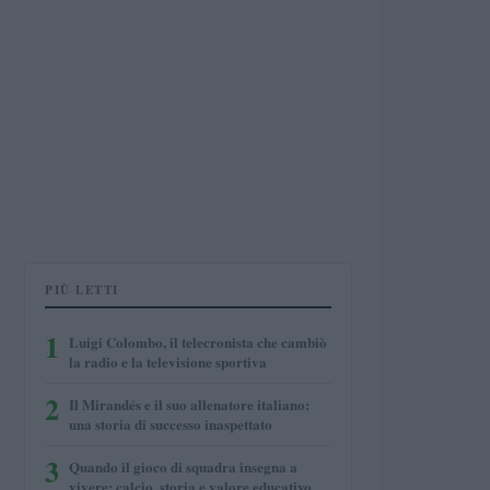
PIÙ LETTI
1
Luigi Colombo, il telecronista che cambiò
la radio e la televisione sportiva
2
Il Mirandés e il suo allenatore italiano:
una storia di successo inaspettato
3
Quando il gioco di squadra insegna a
vivere: calcio, storia e valore educativo