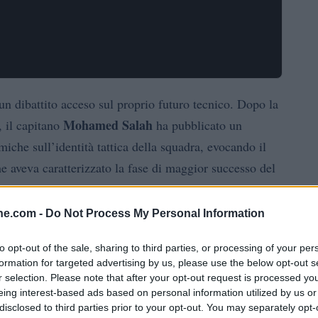
un dibattito acceso sul proprio futuro tecnico. Dopo la
Mohamed Salah
, il capitano
ha pubblicato un
iche sull’identità tattica della squadra, evocando il
e aveva caratterizzato la fase di maggior successo del
icato tensioni già percepite e ha portato figure del
e della dirigenza per la
prossima stagione
.
ine.com -
Do Not Process My Personal Information
d Keys ha aggiunto carburante alle speculazioni:
to opt-out of the sale, sharing to third parties, or processing of your per
formation for targeted advertising by us, please use the below opt-out s
 con fermezza che la fiducia dei giocatori verso il
r selection. Please note that after your opt-out request is processed y
Arne Slot
otivo,
potrebbe non sedere più sulla
eing interest-based ads based on personal information utilized by us or
disclosed to third parties prior to your opt-out. You may separately opt-
arole hanno trovato eco tra tifosi e osservatori, che