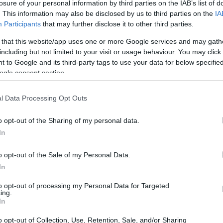
losure of your personal information by third parties on the IAB’s list of
pogliatoio e reazioni ufficiali e non ufficiali alla
. This information may also be disclosed by us to third parties on the
IA
Participants
that may further disclose it to other third parties.
 that this website/app uses one or more Google services and may gath
l senso della preoccupazione
including but not limited to your visit or usage behaviour. You may click 
 to Google and its third-party tags to use your data for below specifi
ogle consent section.
on sarebbe un episodio isolato ma la manifestazione
giornalista ha sottolineato che diversi compagni di
l Data Processing Opt Outs
 mostrato pubblicamente sostegno a Salah, segnando un
o opt-out of the Sharing of my personal data.
allenatore. Keys ha definito la situazione come una
In
mando che la perdita di fiducia da parte del gruppo può
isioni societarie sul futuro della guida tecnica.
o opt-out of the Sale of my Personal Data.
In
to opt-out of processing my Personal Data for Targeted
ing.
In
o opt-out of Collection, Use, Retention, Sale, and/or Sharing