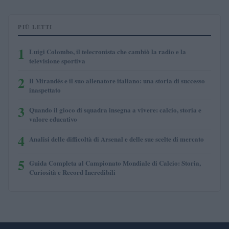
PIÙ LETTI
1
Luigi Colombo, il telecronista che cambiò la radio e la
televisione sportiva
2
Il Mirandés e il suo allenatore italiano: una storia di successo
inaspettato
3
Quando il gioco di squadra insegna a vivere: calcio, storia e
valore educativo
4
Analisi delle difficoltà di Arsenal e delle sue scelte di mercato
5
Guida Completa al Campionato Mondiale di Calcio: Storia,
Curiosità e Record Incredibili