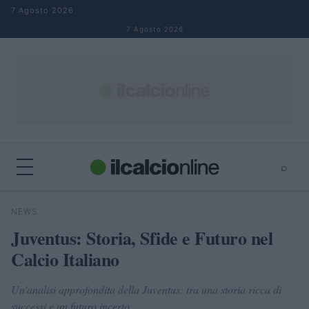
Salta al contenuto
7 Agosto 2026
7 Agosto 2026
⌕
×
⌕
NEWS
Cerca
Juventus: Storia, Sfide e Futuro nel
Calcio Italiano
Un'analisi approfondita della Juventus: tra una storia ricca di
successi e un futuro incerto.