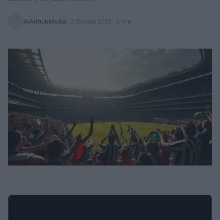
AiAdhubMedia
·
2 Ottobre 2025
· 3 min