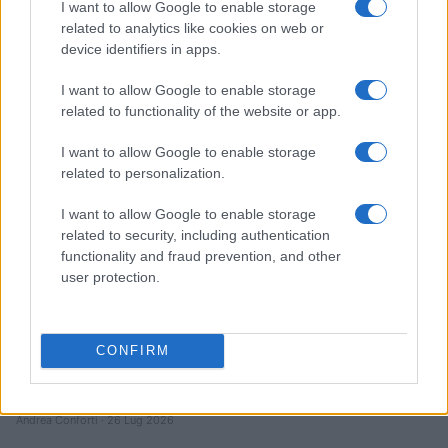
I want to allow Google to enable storage
Quando il gioco di squadra insegna a vivere: calcio, storia e
related to analytics like cookies on web or
valore educativo
device identifiers in apps.
Francesca Lombardi · 27 Lug 2026
I want to allow Google to enable storage
related to functionality of the website or app.
NEWS
I want to allow Google to enable storage
related to personalization.
I want to allow Google to enable storage
related to security, including authentication
functionality and fraud prevention, and other
user protection.
CONFIRM
Evento sportivo e culturale a Calcio: programma e dettagli
Andrea Conforti · 26 Lug 2026