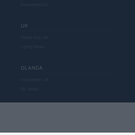
Investieren24
UK
News Hub UK
Lgbtq News
OLANDA
Investeren 24
NL Newz