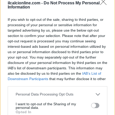
ilcalcionline.com -
Do Not Process My Personal
Information
AUTORE
If you wish to opt-out of the sale, sharing to third parties, or
Francesca Lombardi
processing of your personal or sensitive information for
Francesca Lombardi, fiorentina, prese appunti
targeted advertising by us, please use the below opt-out
tecnici dal primo box di un circuito toscano e
section to confirm your selection. Please note that after your
da allora firma approfondimenti sui motori. In
opt-out request is processed you may continue seeing
redazione sostiene un approccio metodico alle
interest-based ads based on personal information utilized by
prove su pista, cura il format 'tecnica e
us or personal information disclosed to third parties prior to
cronaca' e conserva i fogli di appunti del
your opt-out. You may separately opt-out of the further
debutto tecnico in autodromo.
disclosure of your personal information by third parties on the
IAB’s list of downstream participants. This information may
also be disclosed by us to third parties on the
IAB’s List of
Downstream Participants
that may further disclose it to other
third parties.
Please note that this website/app uses one or more Google
Personal Data Processing Opt Outs
services and may gather and store information including but
not limited to your visit or usage behaviour. You may click to
I want to opt-out of the Sharing of my
personal data.
grant or deny consent to Google and its third-party tags to
Opted In
use your data for below specified purposes in below Google