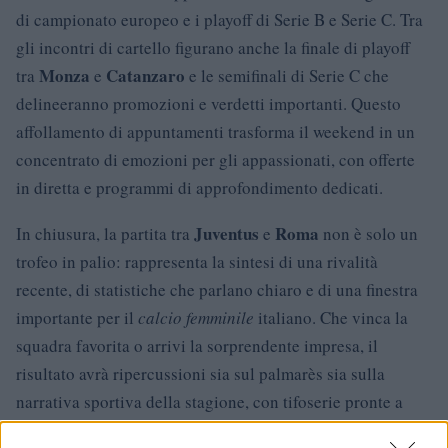
di campionato europeo e i playoff di Serie B e Serie C. Tra
gli incontri di cartello figurano anche la finale di playoff
Monza
Catanzaro
tra
e
e le semifinali di Serie C che
delineeranno promozioni e verdetti importanti. Questo
affollamento di appuntamenti trasforma il weekend in un
concentrato di emozioni per gli appassionati, con offerte
in diretta e programmi di approfondimento dedicati.
Juventus
Roma
In chiusura, la partita tra
e
non è solo un
trofeo in palio: rappresenta la sintesi di una rivalità
recente, di statistiche che parlano chiaro e di una finestra
importante per il
calcio femminile
italiano. Che vinca la
squadra favorita o arrivi la sorprendente impresa, il
risultato avrà ripercussioni sia sul palmarès sia sulla
narrativa sportiva della stagione, con tifoserie pronte a
celebrare o a progettare la rivincita.