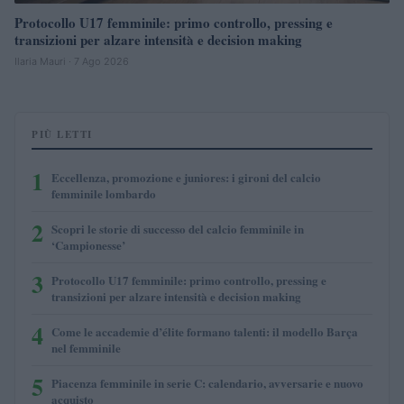
Protocollo U17 femminile: primo controllo, pressing e
transizioni per alzare intensità e decision making
Ilaria Mauri · 7 Ago 2026
PIÙ LETTI
1
Eccellenza, promozione e juniores: i gironi del calcio
femminile lombardo
2
Scopri le storie di successo del calcio femminile in
‘Campionesse’
3
Protocollo U17 femminile: primo controllo, pressing e
transizioni per alzare intensità e decision making
4
Come le accademie d’élite formano talenti: il modello Barça
nel femminile
5
Piacenza femminile in serie C: calendario, avversarie e nuovo
acquisto