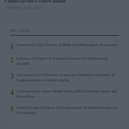
Cagliari pronto a voltare pagina
Ilaria Mauri · 7 Ago 2026
PIÙ LETTI
1
Manchester City: l’arrivo di Rulli e le ultime mosse di mercato
2
Lukaku e il Napoli: la trattativa segreta e le destinazioni
possibili
3
Calciomercato: l’Atalanta in pole per Sebastiano Esposito, il
Cagliari pronto a voltare pagina
4
Calciomercato estero: Rodri rifiuta il Real Madrid e punta sul
Barcellona
5
Gabriel Jesus al Napoli: l’Arsenal chiede 20 milioni di euro per
il brasiliano