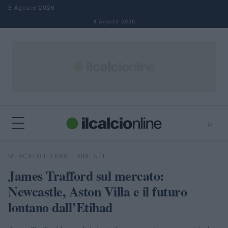
Salta al contenuto
8 Agosto 2026
8 Agosto 2026
⌕
×
⌕
MERCATO E TRASFERIMENTI
Cerca
James Trafford sul mercato:
Newcastle, Aston Villa e il futuro
lontano dall’Etihad