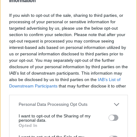
Information
AUTORE
If you wish to opt-out of the sale, sharing to third parties, or
Roberto Capelli
processing of your personal or sensitive information for
targeted advertising by us, please use the below opt-out
Roberto Capelli di Milano annotò i dati di una
section to confirm your selection. Please note that after your
mensa aziendale durante un’indagine sul pasto
opt-out request is processed you may continue seeing
lavorativo; quella visione epidemiologica
interest-based ads based on personal information utilized by
modellò la sua linea editoriale, orientata a
us or personal information disclosed to third parties prior to
scelte alimentari misurate. In redazione
your opt-out. You may separately opt-out of the further
difende chiarezza scientifica e conserva
disclosure of your personal information by third parties on the
ricette leggere annotate a mano.
IAB’s list of downstream participants. This information may
also be disclosed by us to third parties on the
IAB’s List of
Downstream Participants
that may further disclose it to other
third parties.
Please note that this website/app uses one or more Google
Personal Data Processing Opt Outs
services and may gather and store information including but
not limited to your visit or usage behaviour. You may click to
I want to opt-out of the Sharing of my
personal data.
grant or deny consent to Google and its third-party tags to
Opted In
use your data for below specified purposes in below Google
consent section.
I want to opt-out of the Sale of my