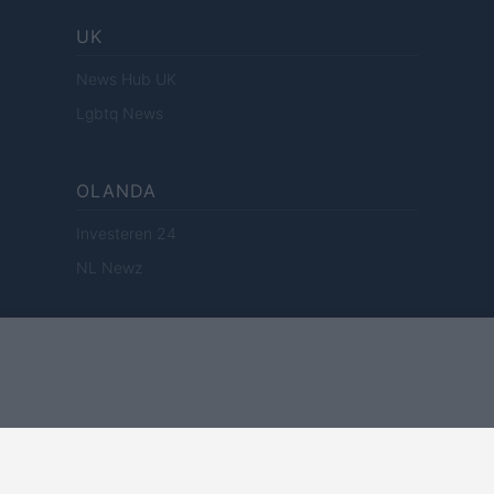
UK
News Hub UK
Lgbtq News
OLANDA
Investeren 24
NL Newz