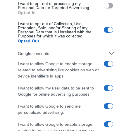
I want to opt-out of processing my
Personal Data for Targeted Advertising.
CAMPIONATI E COMPETIZIONI
Opted In
I want to opt-out of Collection, Use,
Retention, Sale, and/or Sharing of my
Personal Data that Is Unrelated with the
Purposes for which it was collected.
Opted Out
Google consents
I want to allow Google to enable storage
related to advertising like cookies on web or
device identifiers in apps.
I want to allow my user data to be sent to
Amichevole estiva: la Fiorentina pareggia 1-1 con il Deportivo
Google for online advertising purposes.
La Coruña
Francesca Lombardi · 7 Ago 2026
I want to allow Google to send me
personalized advertising.
I want to allow Google to enable storage
PIÙ LETTI
related to analytics like cookies on web or