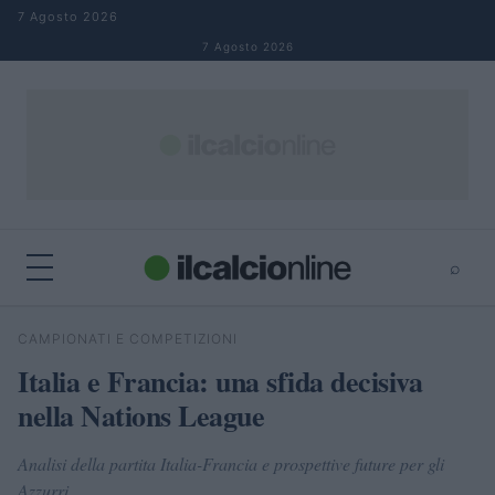
Salta al contenuto
7 Agosto 2026
7 Agosto 2026
⌕
×
⌕
CAMPIONATI E COMPETIZIONI
Cerca
Italia e Francia: una sfida decisiva
nella Nations League
Analisi della partita Italia-Francia e prospettive future per gli
Azzurri