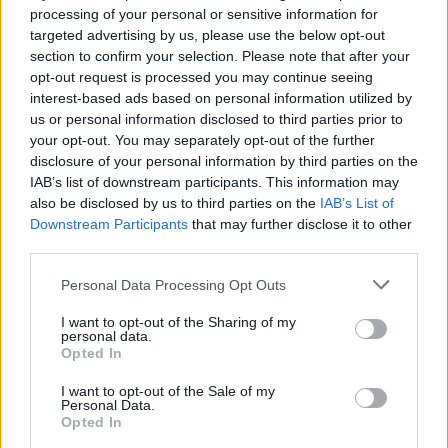
processing of your personal or sensitive information for
Atalanta in trattativa per Yeremay Hernandez: il profilo del
targeted advertising by us, please use the below opt-out
talento spagnolo
section to confirm your selection. Please note that after your
Francesca Lombardi · 7 Ago 2026
opt-out request is processed you may continue seeing
interest-based ads based on personal information utilized by
CAMPIONATI E COMPETIZIONI
us or personal information disclosed to third parties prior to
your opt-out. You may separately opt-out of the further
disclosure of your personal information by third parties on the
IAB’s list of downstream participants. This information may
also be disclosed by us to third parties on the
IAB’s List of
Downstream Participants
that may further disclose it to other
third parties.
Please note that this website/app uses one or more Google
Personal Data Processing Opt Outs
services and may gather and store information including but
not limited to your visit or usage behaviour. You may click to
I want to opt-out of the Sharing of my
personal data.
grant or deny consent to Google and its third-party tags to
Opted In
use your data for below specified purposes in below Google
consent section.
Vincent Kompany punta alla Champions League con il Bayern
I want to opt-out of the Sale of my
Personal Data.
Monaco
Opted In
Francesca Lombardi · 7 Ago 2026