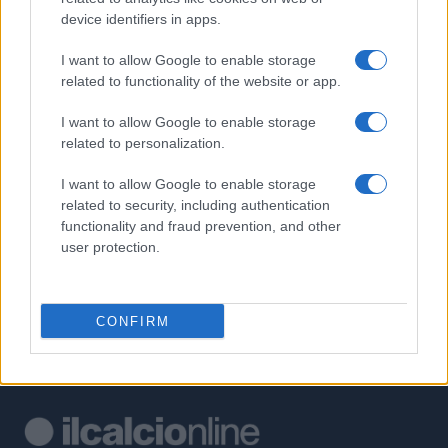
device identifiers in apps.
1
Atalanta in trattativa per Yeremay Hernandez: il profilo del
talento spagnolo
I want to allow Google to enable storage
related to functionality of the website or app.
2
Vincent Kompany punta alla Champions League con il Bayern
Monaco
I want to allow Google to enable storage
3
related to personalization.
Amichevole estiva: la Fiorentina pareggia 1-1 con il Deportivo
La Coruña
I want to allow Google to enable storage
4
Kings League World Cup Clubs 2026: i brasiliani del G3X
related to security, including authentication
campioni del mondo
functionality and fraud prevention, and other
user protection.
5
Calcio amatoriale in Svizzera: come ridurre gli infortuni e i
costi
CONFIRM