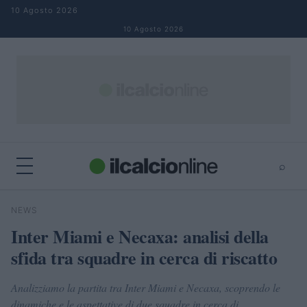
Salta al contenuto
10 Agosto 2026
10 Agosto 2026
⌕
×
⌕
NEWS
Cerca
Inter Miami e Necaxa: analisi della
sfida tra squadre in cerca di riscatto
Analizziamo la partita tra Inter Miami e Necaxa, scoprendo le
dinamiche e le aspettative di due squadre in cerca di