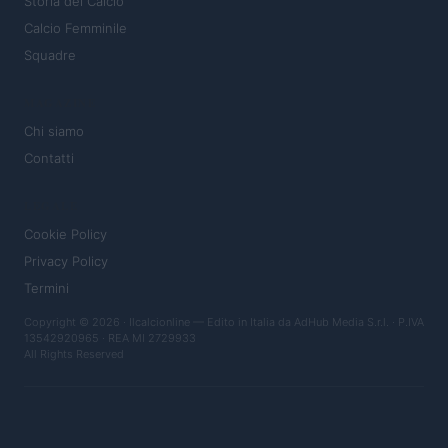
Storia del Calcio
Calcio Femminile
Squadre
MAGAZINE
Chi siamo
Contatti
LEGALE
Cookie Policy
Privacy Policy
Termini
Copyright © 2026 · Ilcalcionline — Edito in Italia da
AdHub Media S.r.l.
· P.IVA
13542920965 · REA MI 2729933
All Rights Reserved