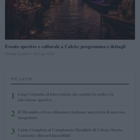
Evento sportivo e culturale a Calcio: programma e dettagli
Andrea Conforti · 26 Lug 2026
PIÙ LETTI
1
Luigi Colombo, il telecronista che cambiò la radio e la
televisione sportiva
2
Il Mirandés e il suo allenatore italiano: una storia di successo
inaspettato
3
Guida Completa al Campionato Mondiale di Calcio: Storia,
Curiosità e Record Incredibili