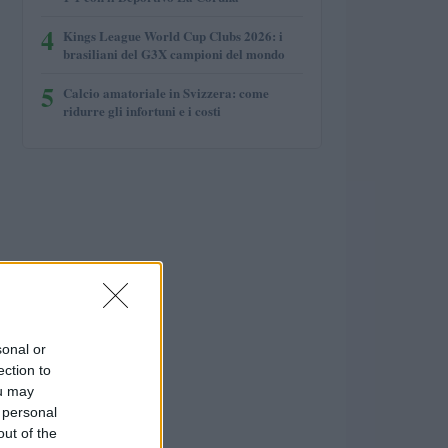
4
Kings League World Cup Clubs 2026: i
brasiliani del G3X campioni del mondo
5
Calcio amatoriale in Svizzera: come
ridurre gli infortuni e i costi
sonal or
ection to
ou may
 personal
out of the