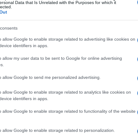
ersonal Data that Is Unrelated with the Purposes for which it
lected.
re il suo ritorno in forma.
Out
n Monaco
consents
o allow Google to enable storage related to advertising like cookies on
affidamento su Daniel Peretz, un giovane portiere di
evice identifiers in apps.
li della squadra. Peretz ha già avuto alcune occasioni
o allow my user data to be sent to Google for online advertising
a l’imminente partita di Champions League contro lo
s.
 nella competizione. La pressione sarà alta, e i tifosi
to allow Google to send me personalized advertising.
rare il suo valore in un momento così critico per il
o allow Google to enable storage related to analytics like cookies on
evice identifiers in apps.
o allow Google to enable storage related to functionality of the website
o allow Google to enable storage related to personalization.