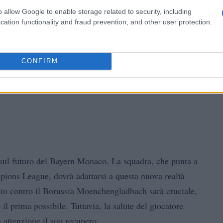
o allow Google to enable storage related to security, including
cation functionality and fraud prevention, and other user protection.
CONFIRM
i sul futuro del Bayern Monaco. La squadra, che punta a
pions League, dovrà adattarsi a questa nuova realtà
naio contro il Borussia Moenchengladbach sarà cruciale,
il prima possibile. Tuttavia, la salute del giocatore
n attenzione il suo recupero.