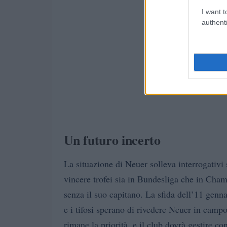
I want t
authenti
Un futuro incerto
La situazione di Neuer solleva interrogativ
vincere trofei sia in Bundesliga che in Cham
senza il suo capitano. La sfida dell’11 gen
e i tifosi sperano di rivedere Neuer in campo 
rimane la priorità, e il club dovrà gestire co