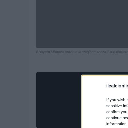
Il Bayern Monaco affronta la stagione senza il suo portiere
ilcalcionl
If you wish 
sensitive in
confirm you
continue se
information 