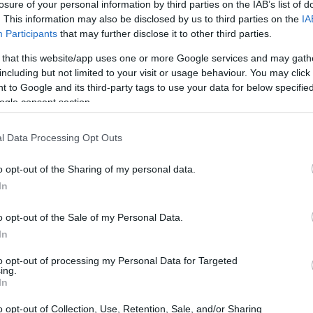
losure of your personal information by third parties on the IAB’s list of
. This information may also be disclosed by us to third parties on the
IA
Participants
that may further disclose it to other third parties.
 that this website/app uses one or more Google services and may gath
 si trova attualmente a dover affrontare un periodo di
including but not limited to your visit or usage behaviour. You may click 
to durante un’importante partita di Coppa di Germania.
 to Google and its third-party tags to use your data for below specifi
ogle consent section.
 Neuer ha riportato una frattura a una costola, un
e in carriera dopo ben 866 partite. Questo infortunio
l Data Processing Opt Outs
 ha anche sollevato preoccupazioni tra i tifosi e la
o opt-out of the Sharing of my personal data.
In
o opt-out of the Sale of my Personal Data.
In
confermato la gravità della situazione durante una
to opt-out of processing my Personal Data for Targeted
ha dichiarato – Probabilmente non rientrerà prima della
ing.
In
o. L’importante è che ora recuperi bene e guarisca
o opt-out of Collection, Use, Retention, Sale, and/or Sharing
 l’importanza di Neuer per la squadra, ma anche la