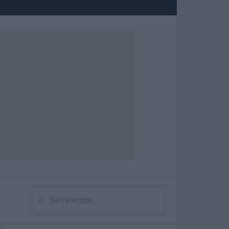
⌕
Cerca