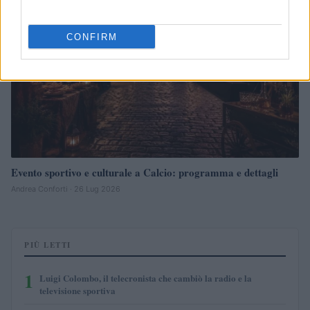
CONFIRM
Evento sportivo e culturale a Calcio: programma e dettagli
Andrea Conforti · 26 Lug 2026
PIÙ LETTI
1
Luigi Colombo, il telecronista che cambiò la radio e la
televisione sportiva