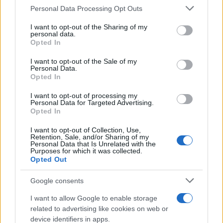
Please note that this website/app uses one or more Google
Personal Data Processing Opt Outs
services and may gather and store information including but
not limited to your visit or usage behaviour. You may click to
I want to opt-out of the Sharing of my
personal data.
grant or deny consent to Google and its third-party tags to
Continua a leggere
Opted In
use your data for below specified purposes in below Google
consent section.
I want to opt-out of the Sale of my
Personal Data.
NEWS
Opted In
I want to opt-out of processing my
Personal Data for Targeted Advertising.
Opted In
I want to opt-out of Collection, Use,
Retention, Sale, and/or Sharing of my
Personal Data that Is Unrelated with the
Purposes for which it was collected.
Opted Out
Google consents
I want to allow Google to enable storage
CSI Bergamo: Tra Corsi, Eventi e Protezione dei Dati
related to advertising like cookies on web or
Personali
device identifiers in apps.