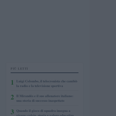
PIÙ LETTI
1
Luigi Colombo, il telecronista che cambiò
la radio e la televisione sportiva
2
Il Mirandés e il suo allenatore italiano:
una storia di successo inaspettato
3
Quando il gioco di squadra insegna a
vivere: calcio, storia e valore educativo