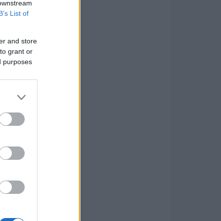
 downstream
B’s List of
er and store
to grant or
ed purposes