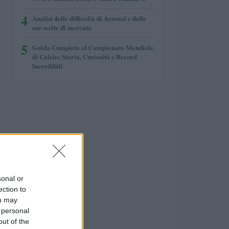
4
Analisi delle difficoltà di Arsenal e delle
sue scelte di mercato
5
Guida Completa al Campionato Mondiale
di Calcio: Storia, Curiosità e Record
Incredibili
sonal or
ection to
ou may
 personal
out of the