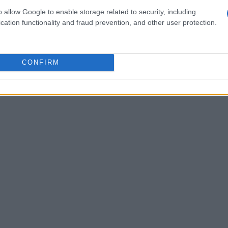
a raccontano una storia diversa rispetto all’immediato
o allow Google to enable storage related to security, including
cation functionality and fraud prevention, and other user protection.
otenziale acquisto. Assicurati che ogni investimento
tenziale valore futuro giustifichi il costo attuale.
CONFIRM