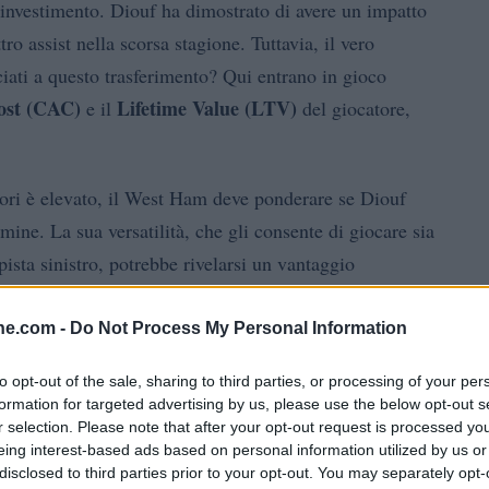
’investimento. Diouf ha dimostrato di avere un impatto
o assist nella scorsa stagione. Tuttavia, il vero
ociati a questo trasferimento? Qui entrano in gioco
ost (CAC)
Lifetime Value (LTV)
e il
del giocatore,
atori è elevato, il West Ham deve ponderare se Diouf
mine. La sua versatilità, che gli consente di giocare sia
sta sinistro, potrebbe rivelarsi un vantaggio
 se il suo profilo si allinea con le esigenze di squadra e
? Un giocatore versatile è sempre la scelta giusta?
ine.com -
Do Not Process My Personal Information
to opt-out of the sale, sharing to third parties, or processing of your per
formation for targeted advertising by us, please use the below opt-out s
r selection. Please note that after your opt-out request is processed y
eing interest-based ads based on personal information utilized by us or
disclosed to third parties prior to your opt-out. You may separately opt-