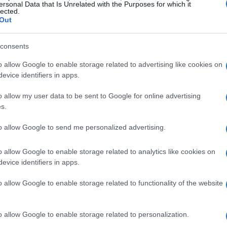
come il trasferimento di Bruno Fernandes al Manchester
ersonal Data that Is Unrelated with the Purposes for which it
lected.
 un giocatore non si misura solo in base al prezzo di
Out
ttamento e impatto sul campo.
consents
o club interessato; Leeds United e Crystal Palace
o allow Google to enable storage related to advertising like cookies on
. Questo aumento della concorrenza potrebbe
evice identifiers in apps.
 del contratto, rendendo l’accordo ancora più complesso.
o allow my user data to be sent to Google for online advertising
 Diouf potrebbe portare a decisioni affrettate, come
s.
anno speso troppo per calciatori senza un adeguato
to allow Google to send me personalized advertising.
nze. E tu, hai mai visto una squadra affrettare le
o allow Google to enable storage related to analytics like cookies on
evice identifiers in apps.
ri e manager
o allow Google to enable storage related to functionality of the website
 per chiunque operi nel mondo delle startup e degli
o allow Google to enable storage related to personalization.
n’analisi costi-benefici approfondita prima di procedere