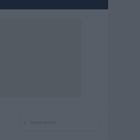
⌕
Cerca