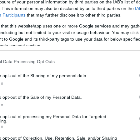
losure of your personal information by third parties on the IAB’s list of
. This information may also be disclosed by us to third parties on the
IA
Participants
that may further disclose it to other third parties.
 that this website/app uses one or more Google services and may gath
including but not limited to your visit or usage behaviour. You may click 
 to Google and its third-party tags to use your data for below specifi
ogle consent section.
l Data Processing Opt Outs
o opt-out of the Sharing of my personal data.
In
menti
o opt-out of the Sale of my Personal Data.
 investire ingenti somme in giovani talenti con risultati
In
catori come Jack Grealish, il cui acquisto da parte del
to opt-out of processing my Personal Data for Targeted
ing.
e, ma ha portato a risultati altalenanti. D’altra parte,
In
 costo iniziale elevato, hanno saputo ripagare
o opt-out of Collection, Use, Retention, Sale, and/or Sharing