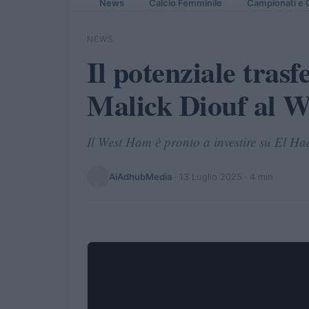
News
Calcio Femminile
Campionati e 
NEWS
Il potenziale tras
Malick Diouf al W
Il West Ham è pronto a investire su El H
AiAdhubMedia
·
13 Luglio 2025
· 4 min