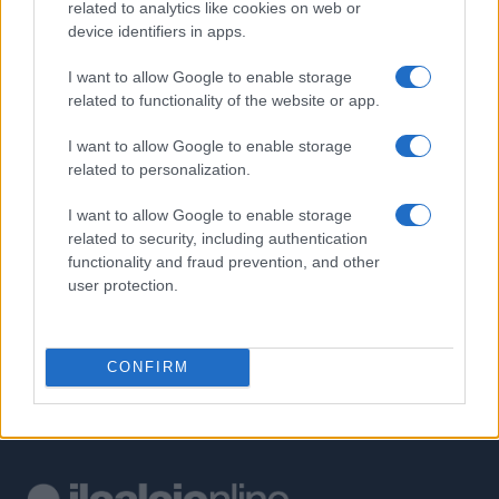
related to analytics like cookies on web or
PIÙ LETTI
device identifiers in apps.
1
Liverpool vs Monaco: la sfida di Victor Munoz e le novità di
I want to allow Google to enable storage
mercato
related to functionality of the website or app.
2
Regole e norme del campionato di calciobalilla CSI Bergamo:
I want to allow Google to enable storage
tutto ciò che devi sapere
related to personalization.
3
Calcio dilettantistico Emilia-Romagna: pubblicati i calendari
dei campionati giovanili
I want to allow Google to enable storage
related to security, including authentication
4
Giorgia Meloni ricorda la tragedia di Marcinelle e avverte
functionality and fraud prevention, and other
sull’immigrazione clandestina
user protection.
5
Novità e iscrizioni per il calcio giovanile UISP 2026-2027
CONFIRM