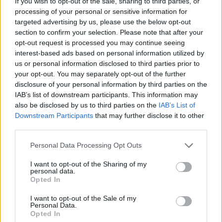
If you wish to opt-out of the sale, sharing to third parties, or
processing of your personal or sensitive information for
targeted advertising by us, please use the below opt-out
Liverpool vs Monaco: la sfida di Victor Munoz e le novità di
section to confirm your selection. Please note that after your
mercato
opt-out request is processed you may continue seeing
Andrea Conforti · 8 Ago 2026
interest-based ads based on personal information utilized by
us or personal information disclosed to third parties prior to
CAMPIONATI E COMPETIZIONI
your opt-out. You may separately opt-out of the further
disclosure of your personal information by third parties on the
IAB’s list of downstream participants. This information may
also be disclosed by us to third parties on the
IAB’s List of
Downstream Participants
that may further disclose it to other
third parties.
Please note that this website/app uses one or more Google
Personal Data Processing Opt Outs
services and may gather and store information including but
not limited to your visit or usage behaviour. You may click to
I want to opt-out of the Sharing of my
personal data.
grant or deny consent to Google and its third-party tags to
Opted In
use your data for below specified purposes in below Google
consent section.
I want to opt-out of the Sale of my
Personal Data.
Regole e norme del campionato di calciobalilla CSI Bergamo:
Opted In
tutto ciò che devi sapere