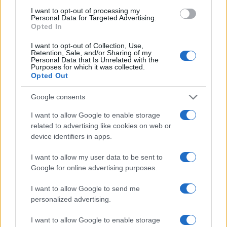
Francesca Lombardi · 8 Ago 2026
I want to opt-out of processing my
Personal Data for Targeted Advertising.
Opted In
CAMPIONATI E COMPETIZIONI
I want to opt-out of Collection, Use,
Retention, Sale, and/or Sharing of my
Personal Data that Is Unrelated with the
Purposes for which it was collected.
Opted Out
Google consents
I want to allow Google to enable storage
related to advertising like cookies on web or
device identifiers in apps.
I want to allow my user data to be sent to
Google for online advertising purposes.
Calcio dilettantistico Emilia-Romagna: pubblicati i calendari
dei campionati giovanili
I want to allow Google to send me
Francesca Lombardi · 8 Ago 2026
personalized advertising.
I want to allow Google to enable storage