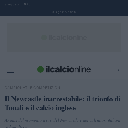
Salta al contenuto
8 Agosto 2026
8 Agosto 2026
⌕
×
⌕
CAMPIONATI E COMPETIZIONI
Cerca
Il Newcastle inarrestabile: il trionfo di
Tonali e il calcio inglese
Analisi del momento d'oro del Newcastle e dei calciatori italiani
in Inghilterra.