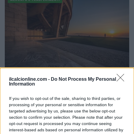
ilcalcionline.com -
Do Not Process My Personal
Calciomercato Napoli: aggiornamenti su Badiashile e
Information
l’alternativa Aguerd
Ilaria Mauri · 8 Ago 2026
If you wish to opt-out of the sale, sharing to third parties, or
processing of your personal or sensitive information for
MERCATO E TRASFERIMENTI
targeted advertising by us, please use the below opt-out
section to confirm your selection. Please note that after your
opt-out request is processed you may continue seeing
interest-based ads based on personal information utilized by