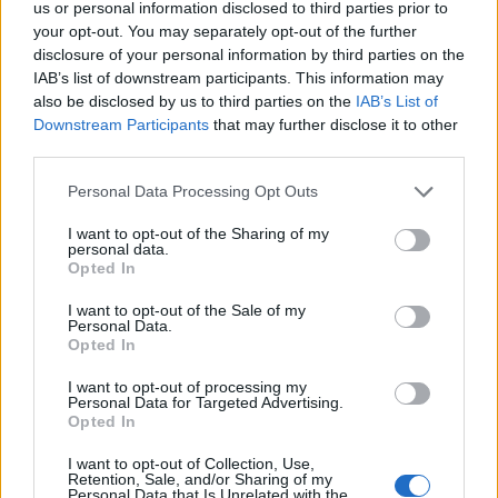
us or personal information disclosed to third parties prior to
your opt-out. You may separately opt-out of the further
disclosure of your personal information by third parties on the
IAB’s list of downstream participants. This information may
also be disclosed by us to third parties on the
IAB’s List of
Downstream Participants
that may further disclose it to other
third parties.
Please note that this website/app uses one or more Google
Personal Data Processing Opt Outs
services and may gather and store information including but
Gabriel Jesus e Badiashile: prospettive e valutazioni per il
not limited to your visit or usage behaviour. You may click to
I want to opt-out of the Sharing of my
futuro
personal data.
grant or deny consent to Google and its third-party tags to
Ilaria Mauri · 8 Ago 2026
Opted In
use your data for below specified purposes in below Google
consent section.
I want to opt-out of the Sale of my
MERCATO E TRASFERIMENTI
Personal Data.
Opted In
I want to opt-out of processing my
Personal Data for Targeted Advertising.
Opted In
I want to opt-out of Collection, Use,
Retention, Sale, and/or Sharing of my
Personal Data that Is Unrelated with the