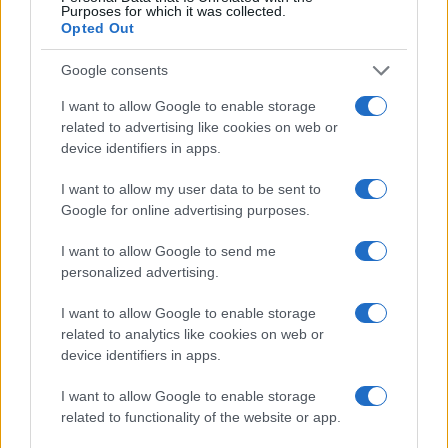
Purposes for which it was collected.
Opted Out
Google consents
I want to allow Google to enable storage
Manchester City: l’arrivo di Rulli e le ultime mosse di mercato
related to advertising like cookies on web or
Ilaria Mauri · 8 Ago 2026
device identifiers in apps.
I want to allow my user data to be sent to
Google for online advertising purposes.
PIÙ LETTI
I want to allow Google to send me
1
Calciomercato Napoli: aggiornamenti su Badiashile e
personalized advertising.
l’alternativa Aguerd
I want to allow Google to enable storage
2
Gabriel Jesus e Badiashile: prospettive e valutazioni per il
related to analytics like cookies on web or
futuro
device identifiers in apps.
3
Manchester City: l’arrivo di Rulli e le ultime mosse di mercato
I want to allow Google to enable storage
related to functionality of the website or app.
4
Lukaku e il Napoli: la trattativa segreta e le destinazioni
possibili