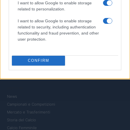
I want to allow Google to enable storage
5
related to personalization.
Calciomercato: l’Atalanta in pole per Sebastiano Esposito, il
Cagliari pronto a voltare pagina
I want to allow Google to enable storage
related to security, including authentication
functionality and fraud prevention, and other
user protection.
CONFIRM
Il calcio a portata di click: notizie, analisi e passione
SEZIONI
News
Campionati e Competizioni
Mercato e Trasferimenti
Storia del Calcio
Calcio Femminile