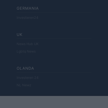
GERMANIA
Investieren24
UK
News Hub UK
Lgbtq News
OLANDA
Investeren 24
NL Newz