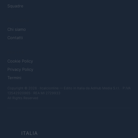
Squadre
MAGAZINE
Chi siamo
Contatti
LEGALE
Cookie Policy
Privacy Policy
Termini
Copyright © 2026 · Ilcalcionline — Edito in Italia da
AdHub Media S.r.l.
· P.IVA
13542920965 · REA MI 2729933
All Rights Reserved
ITALIA