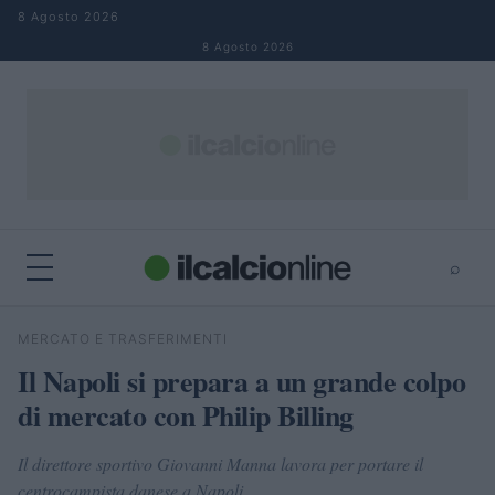
Salta al contenuto
8 Agosto 2026
8 Agosto 2026
⌕
×
⌕
MERCATO E TRASFERIMENTI
Cerca
Il Napoli si prepara a un grande colpo
di mercato con Philip Billing
Il direttore sportivo Giovanni Manna lavora per portare il
centrocampista danese a Napoli.