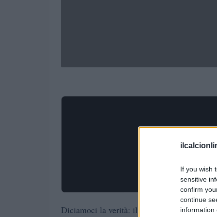
ilcalcionl
If you wish 
sensitive in
confirm you
continue se
Diciamoci la verità: il Napoli non può perme
information 