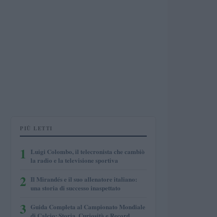
PIÙ LETTI
1
Luigi Colombo, il telecronista che cambiò
la radio e la televisione sportiva
2
Il Mirandés e il suo allenatore italiano:
una storia di successo inaspettato
3
Guida Completa al Campionato Mondiale
di Calcio: Storia, Curiosità e Record