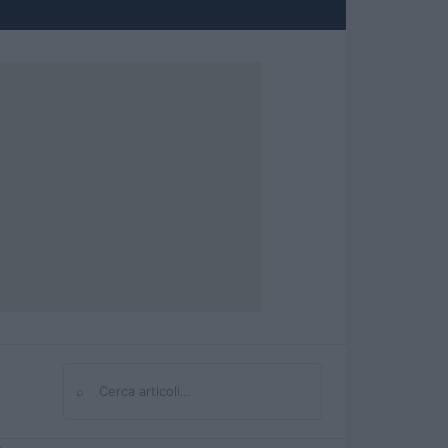
⌕
Cerca