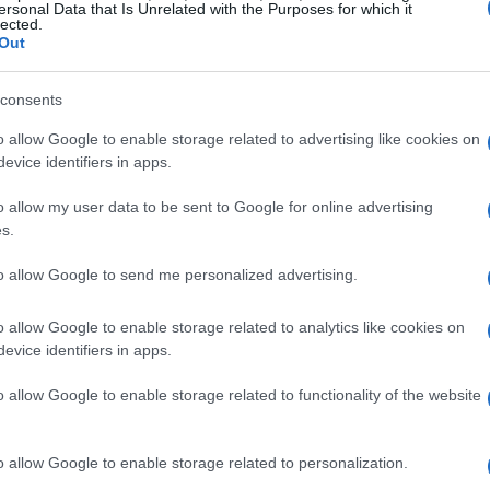
ersonal Data that Is Unrelated with the Purposes for which it
lected.
a, le cose potrebbero cambiare. L’interesse del club per
Out
ontatti in passato, ma senza mai concretizzarsi. Oggi,
do. Con un costo previsto di circa 30 milioni, il Napoli
consents
o che potrebbe rivelarsi fondamentale nei prossimi anni.
o allow Google to enable storage related to advertising like cookies on
evice identifiers in apps.
o allow my user data to be sent to Google for online advertising
s.
to allow Google to send me personalized advertising.
o allow Google to enable storage related to analytics like cookies on
evice identifiers in apps.
o allow Google to enable storage related to functionality of the website
o allow Google to enable storage related to personalization.