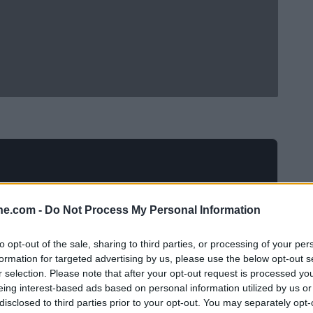
ine.com -
Do Not Process My Personal Information
to opt-out of the sale, sharing to third parties, or processing of your per
formation for targeted advertising by us, please use the below opt-out s
r selection. Please note that after your opt-out request is processed y
eing interest-based ads based on personal information utilized by us or
ttersi di rallentare. Con una stagione che si
disclosed to third parties prior to your opt-out. You may separately opt-