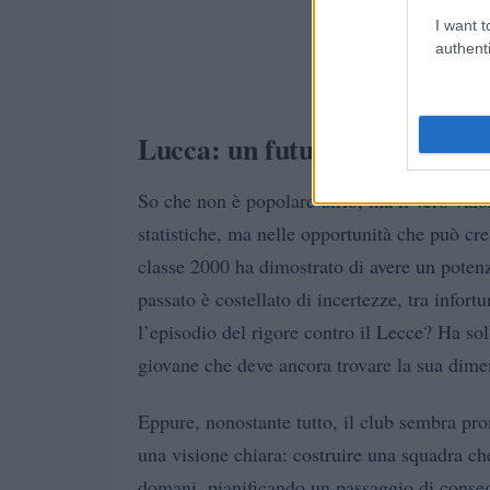
I want t
authenti
Lucca: un futuro brillante o
So che non è popolare dirlo, ma il vero valo
statistiche, ma nelle opportunità che può crea
classe 2000 ha dimostrato di avere un potenz
passato è costellato di incertezze, tra infort
l’episodio del rigore contro il Lecce? Ha sol
giovane che deve ancora trovare la sua dime
Eppure, nonostante tutto, il club sembra pro
una visione chiara: costruire una squadra c
domani, pianificando un passaggio di consegn