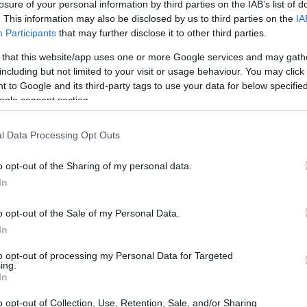
losure of your personal information by third parties on the IAB’s list of
la società partenopea sta facendo scelte strategiche per
. This information may also be disclosed by us to third parties on the
IA
anche capace di affrontare le sfide di un calendario
Participants
that may further disclose it to other third parties.
uello di Luca Marianucci, sembrano segnare l’inizio di un
 that this website/app uses one or more Google services and may gath
stamento a Lorenzo Lucca che merita attenzione, non
including but not limited to your visit or usage behaviour. You may click 
 to Google and its third-party tags to use your data for below specifi
che si profila ricco di opportunità.
ogle consent section.
essità e opportunità
l Data Processing Opt Outs
i una rosa lunga e profonda. Non parliamo solo di
o opt-out of the Sharing of my personal data.
In
one. Con quattro competizioni in vista, la squadra deve
ntelligente. L’arrivo di Lucca, un attaccante che può
o opt-out of the Sale of my Personal Data.
un investimento lungimirante. Non si tratta solo di
In
gia per il futuro. Ma cosa ne pensi? È davvero possibile
to opt-out of processing my Personal Data for Targeted
ing.
si prepara anche a lottare per il titolo?
In
o opt-out of Collection, Use, Retention, Sale, and/or Sharing
i, storicamente, ha avuto difficoltà a trattenere i propri