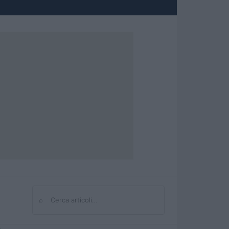
⌕
Cerca