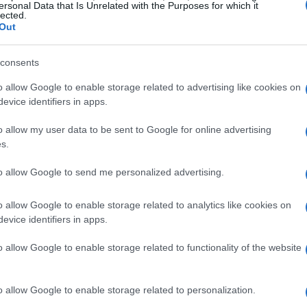
ersonal Data that Is Unrelated with the Purposes for which it
lected.
Out
consents
o allow Google to enable storage related to advertising like cookies on
evice identifiers in apps.
o allow my user data to be sent to Google for online advertising
s.
to allow Google to send me personalized advertising.
o allow Google to enable storage related to analytics like cookies on
evice identifiers in apps.
o allow Google to enable storage related to functionality of the website
no prevede la costruzione di dieci campi da calcio, di
 si prevede una tribuna per la Primavera con almeno 600
o allow Google to enable storage related to personalization.
istico pensare che un progetto di questa portata possa