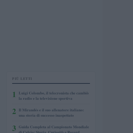
PIÙ LETTI
1
Luigi Colombo, il telecronista che cambiò
la radio e la televisione sportiva
2
Il Mirandés e il suo allenatore italiano:
una storia di successo inaspettato
3
Guida Completa al Campionato Mondiale
di Calcio: Storia, Curiosità e Record