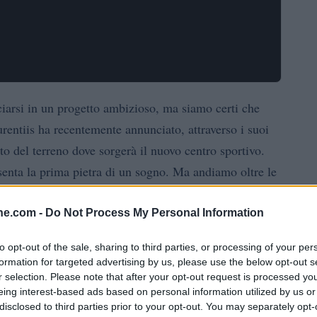
nciarsi in un progetto ambizioso, ma siamo certi che
urentiis ha recentemente annunciato, attraverso i suoi
sto del terreno dove sorgerà il nuovo centro sportivo.
senta la prima pietra di un sogno. Ma andiamo oltre le
ine.com -
Do Not Process My Personal Information
to opt-out of the sale, sharing to third parties, or processing of your per
formation for targeted advertising by us, please use the below opt-out s
is, ha rivelato la firma dell’opzione, ha anche postato
r selection. Please note that after your opt-out request is processed y
Un’immagine simbolica, certo, ma non possiamo
eing interest-based ads based on personal information utilized by us or
disclosed to third parties prior to your opt-out. You may separately opt-
ntro sportivo non è priva di ostacoli. In un’intervista