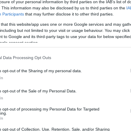
losure of your personal information by third parties on the IAB’s list of
ciato promettendo l’inizio dei lavori per il 1°
. This information may also be disclosed by us to third parties on the
IA
Participants
that may further disclose it to other third parties.
acili da pronunciare, mentre i fatti richiedono tempo
ct: per realizzare un progetto di tale portata servono
 that this website/app uses one or more Google services and may gath
including but not limited to your visit or usage behaviour. You may click 
tutto tempo.
 to Google and its third-party tags to use your data for below specifi
ogle consent section.
ebbero iniziare anche prima della data indicata, ma è
o sportivo non si limita alla costruzione di campi da
l Data Processing Opt Outs
atiche da affrontare, come la necessità di parcheggi
o opt-out of the Sharing of my personal data.
urentiis ha parlato di un’area capace di ospitare fino a
In
to tempo e risorse ci vorranno per ottimizzare tutto
o opt-out of the Sale of my Personal Data.
e facilmente la struttura, tutto questo non rischia di
In
to opt-out of processing my Personal Data for Targeted
ing.
In
o opt-out of Collection, Use, Retention, Sale, and/or Sharing