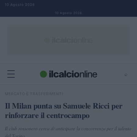
Salta al contenuto
10 Agosto 2026
10 Agosto 2026
⌕
×
⌕
MERCATO E TRASFERIMENTI
Cerca
Il Milan punta su Samuele Ricci per
rinforzare il centrocampo
Il club rossonero cerca di anticipare la concorrenza per il talento
del Torino.