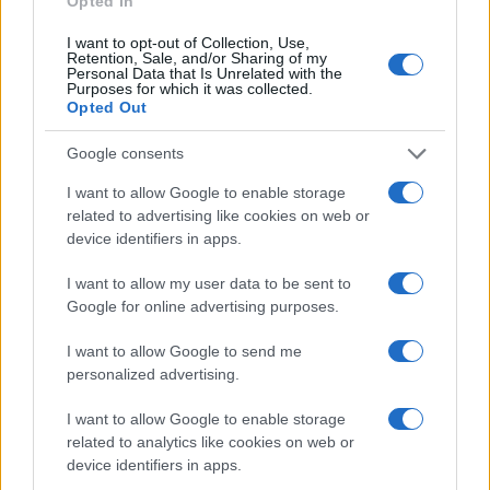
Opted In
I want to opt-out of Collection, Use,
Retention, Sale, and/or Sharing of my
Personal Data that Is Unrelated with the
Purposes for which it was collected.
Opted Out
Google consents
I want to allow Google to enable storage
related to advertising like cookies on web or
device identifiers in apps.
Torino, Ilic ai margini: il futuro del centrocampista serbo
I want to allow my user data to be sent to
Ilaria Mauri · 9 Ago 2026
Google for online advertising purposes.
I want to allow Google to send me
personalized advertising.
PIÙ LETTI
I want to allow Google to enable storage
1
Trabzonspor, Salah firma un accordo da 17 milioni: i benefit
related to analytics like cookies on web or
esclusivi
device identifiers in apps.