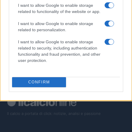
2
Calcio Carbonato: scopri i benefici e come integrarlo nella tua
I want to allow Google to enable storage
dieta
related to functionality of the website or app.
3
Torino, Ilic ai margini: il futuro del centrocampista serbo
I want to allow Google to enable storage
related to personalization.
4
Rinnovo Anguissa: trattative positive tra Napoli e agente a
Castel di Sangro
I want to allow Google to enable storage
related to security, including authentication
5
Manchester United cerca Adam Wharton: la battaglia con
functionality and fraud prevention, and other
Chelsea e Real Madrid
user protection.
CONFIRM
Il calcio a portata di click: notizie, analisi e passione
SEZIONI