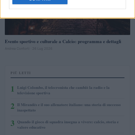
Evento sportivo e culturale a Calcio: programma e dettagli
Andrea Conforti · 26 Lug 2026
PIÙ LETTI
1
Luigi Colombo, il telecronista che cambiò la radio e la
televisione sportiva
2
Il Mirandés e il suo allenatore italiano: una storia di successo
inaspettato
3
Quando il gioco di squadra insegna a vivere: calcio, storia e
valore educativo