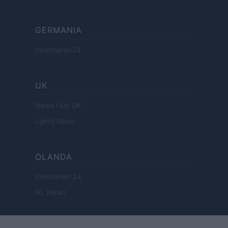
GERMANIA
Investieren24
UK
News Hub UK
Lgbtq News
OLANDA
Investeren 24
NL Newz