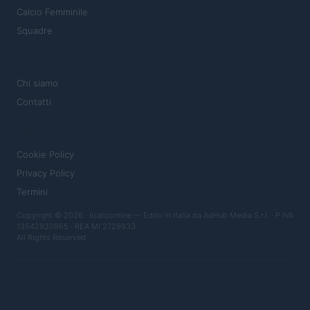
Calcio Femminile
Squadre
MAGAZINE
Chi siamo
Contatti
LEGALE
Cookie Policy
Privacy Policy
Termini
Copyright © 2026 · Ilcalcionline — Edito in Italia da
AdHub Media S.r.l.
· P.IVA
13542920965 · REA MI 2729933
All Rights Reserved