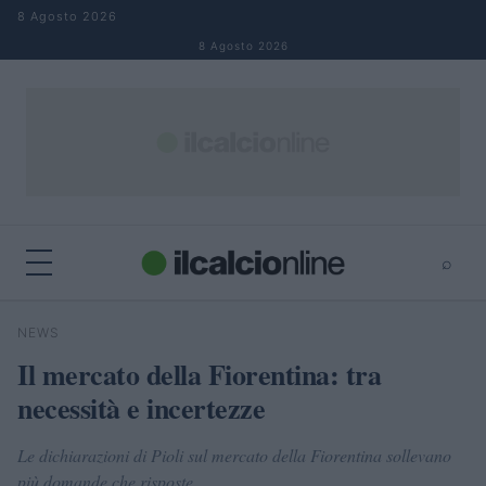
Salta al contenuto
8 Agosto 2026
8 Agosto 2026
⌕
×
⌕
NEWS
Cerca
Il mercato della Fiorentina: tra
necessità e incertezze
Le dichiarazioni di Pioli sul mercato della Fiorentina sollevano
più domande che risposte.