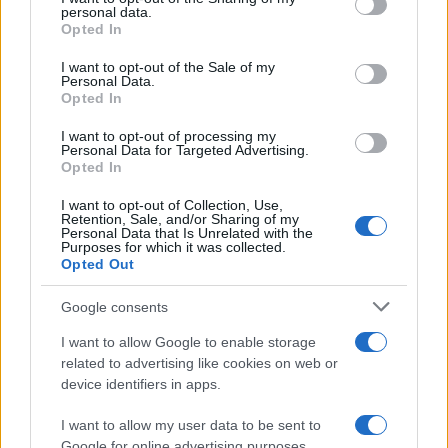
personal data.
grant or deny consent to Google and its third-party tags to
NEWS
Opted In
use your data for below specified purposes in below Google
consent section.
I want to opt-out of the Sale of my
Personal Data.
Opted In
I want to opt-out of processing my
Personal Data for Targeted Advertising.
Opted In
I want to opt-out of Collection, Use,
Retention, Sale, and/or Sharing of my
Personal Data that Is Unrelated with the
Purposes for which it was collected.
Opted Out
CSI Bergamo: Tra Corsi, Eventi e Protezione dei Dati
Google consents
Personali
I want to allow Google to enable storage
Francesca Lombardi · 29 Lug 2026
related to advertising like cookies on web or
device identifiers in apps.
NEWS
I want to allow my user data to be sent to
Google for online advertising purposes.