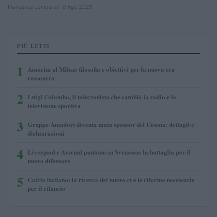
Francesca Lombardi · 8 Ago 2026
PIÙ LETTI
1
Amorim al Milan: filosofia e obiettivi per la nuova era
rossonera
2
Luigi Colombo, il telecronista che cambiò la radio e la
televisione sportiva
3
Gruppo Amadori diventa main sponsor del Cesena: dettagli e
dichiarazioni
4
Liverpool e Arsenal puntano su Svensson: la battaglia per il
nuovo difensore
5
Calcio italiano: la ricerca del nuovo ct e le riforme necessarie
per il rilancio