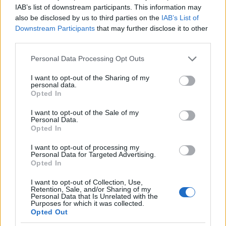
IAB’s list of downstream participants. This information may
also be disclosed by us to third parties on the
IAB’s List of
Downstream Participants
that may further disclose it to other
third parties.
Please note that this website/app uses one or more Google
Personal Data Processing Opt Outs
services and may gather and store information including but
not limited to your visit or usage behaviour. You may click to
I want to opt-out of the Sharing of my
personal data.
grant or deny consent to Google and its third-party tags to
Opted In
use your data for below specified purposes in below Google
consent section.
I want to opt-out of the Sale of my
Personal Data.
Continua a leggere
Opted In
I want to opt-out of processing my
Personal Data for Targeted Advertising.
CAMPIONATI E COMPETIZIONI
Opted In
I want to opt-out of Collection, Use,
Retention, Sale, and/or Sharing of my
Personal Data that Is Unrelated with the
Purposes for which it was collected.
Opted Out