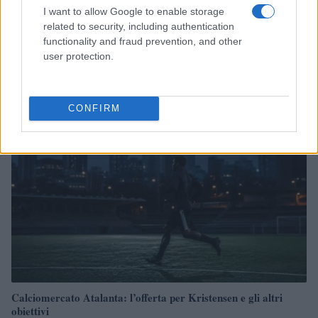
I want to allow Google to enable storage
related to security, including authentication
Sergi Roberto firma con i LA Galaxy: dettagli sul
functionality and fraud prevention, and other
trasferimento e il futuro in America
user protection.
Francesca Lombardi · 9 Ago 2026
MERCATO E TRASFERIMENTI
CONFIRM
Calciomercato Atalanta: l’offerta per Kristensen e gli altri
obiettivi