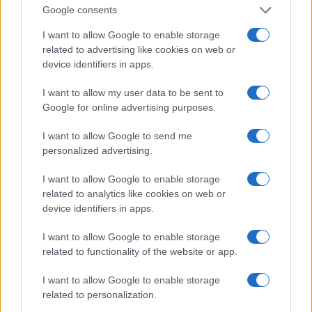
Google consents
I want to allow Google to enable storage
related to advertising like cookies on web or
device identifiers in apps.
I want to allow my user data to be sent to
Udinese vince la Friuli Venezia Giulia Cup 2026: il Barcellona
sconfitto all’ultimo minuto
Google for online advertising purposes.
Francesca Lombardi · 9 Ago 2026
I want to allow Google to send me
personalized advertising.
SQUADRE
I want to allow Google to enable storage
related to analytics like cookies on web or
device identifiers in apps.
I want to allow Google to enable storage
related to functionality of the website or app.
I want to allow Google to enable storage
related to personalization.