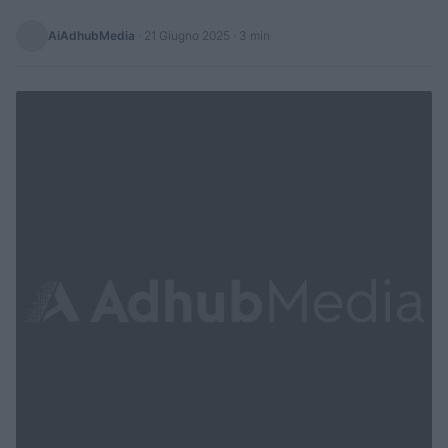
AiAdhubMedia
·
21 Giugno 2025
· 3 min