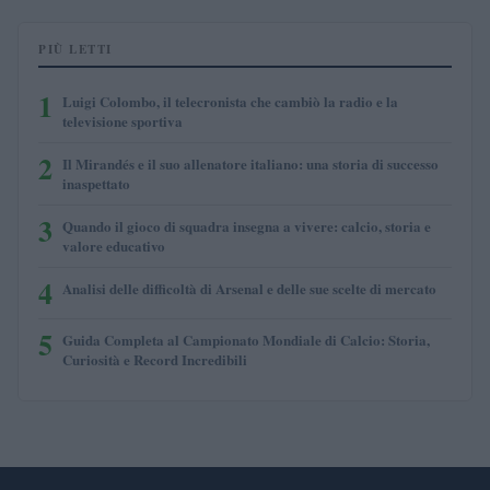
PIÙ LETTI
1
Luigi Colombo, il telecronista che cambiò la radio e la
televisione sportiva
2
Il Mirandés e il suo allenatore italiano: una storia di successo
inaspettato
3
Quando il gioco di squadra insegna a vivere: calcio, storia e
valore educativo
4
Analisi delle difficoltà di Arsenal e delle sue scelte di mercato
5
Guida Completa al Campionato Mondiale di Calcio: Storia,
Curiosità e Record Incredibili