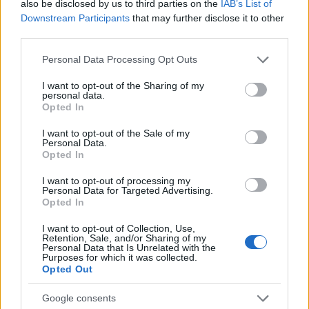
also be disclosed by us to third parties on the
IAB’s List of
Downstream Participants
that may further disclose it to other
third parties.
Please note that this website/app uses one or more Google
Personal Data Processing Opt Outs
services and may gather and store information including but
not limited to your visit or usage behaviour. You may click to
I want to opt-out of the Sharing of my
personal data.
grant or deny consent to Google and its third-party tags to
Opted In
use your data for below specified purposes in below Google
consent section.
I want to opt-out of the Sale of my
Personal Data.
Continua a leggere
Opted In
I want to opt-out of processing my
Personal Data for Targeted Advertising.
NEWS
Opted In
I want to opt-out of Collection, Use,
Retention, Sale, and/or Sharing of my
Personal Data that Is Unrelated with the
Purposes for which it was collected.
Opted Out
Google consents