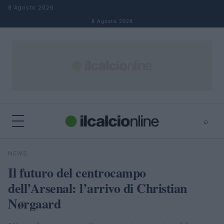
Salta al contenuto
8 Agosto 2026
8 Agosto 2026
⌕
×
⌕
NEWS
Cerca
Il futuro del centrocampo
dell’Arsenal: l’arrivo di Christian
Nørgaard