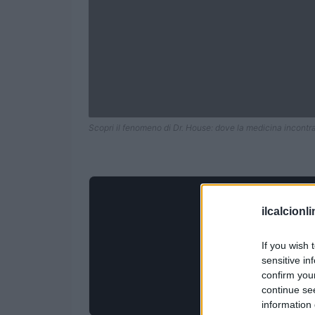
Scopri il fenomeno di Dr. House: dove la medicina incontra
ilcalcionl
If you wish 
sensitive in
confirm you
continue se
information 