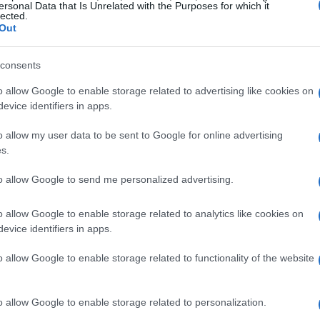
ersonal Data that Is Unrelated with the Purposes for which it
lected.
Out
serie
consents
o allow Google to enable storage related to advertising like cookies on
ato a brillare nel panorama televisivo e
evice identifiers in apps.
so della serie, ha intrapreso una carriera musicale e
o allow my user data to be sent to Google for online advertising
ofilo. Altri membri del cast, come Omar Epps e Olivia
s.
ltre serie e film. Epps, ad esempio, è diventato un volto
to allow Google to send me personalized advertising.
er
, mentre Wilde ha diretto e prodotto film di successo,
o allow Google to enable storage related to analytics like cookies on
evice identifiers in apps.
o allow Google to enable storage related to functionality of the website
o allow Google to enable storage related to personalization.