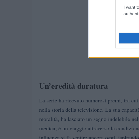
I want t
authenti
Un’eredità duratura
La serie ha ricevuto numerosi premi, tra c
nella storia della televisione. La sua capaci
moralità, ha lasciato un segno indelebile nel
medica; è un viaggio attraverso la condizion
influenza si fa sentire ancora oggi, ispirando