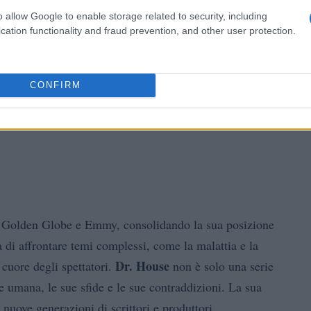
o allow Google to enable storage related to security, including
cation functionality and fraud prevention, and other user protection.
CONFIRM
ui Golden Globe e Emmy, consolidando la sua posizione
tà di affrontare temi complessi, come la malattia e la
Dr. House
 cuore degli spettatori.
non è solo una serie
e umana, le sue sfide e le sue contraddizioni. La sua
 nuove generazioni di scrittori e produttori.