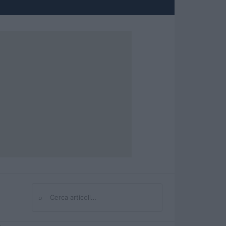
⌕
Cerca