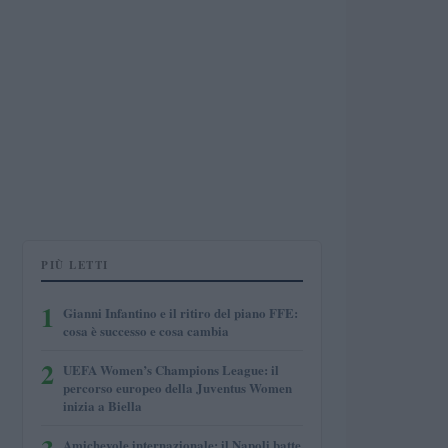
PIÙ LETTI
1
Gianni Infantino e il ritiro del piano FFE:
cosa è successo e cosa cambia
2
UEFA Women’s Champions League: il
percorso europeo della Juventus Women
inizia a Biella
Amichevole internazionale: il Napoli batte