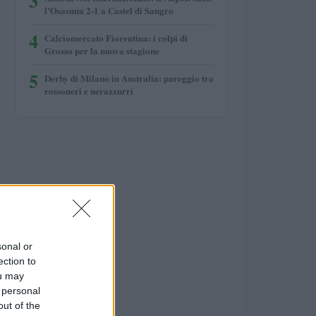
3
l’Osasuna 2-1 a Castel di Sangro
4
Calciomercato Fiorentina: i colpi di
Grosso per la nuova stagione
5
Derby di Milano in Australia: pareggio tra
rossoneri e nerazzurri
sonal or
ection to
ou may
 personal
out of the