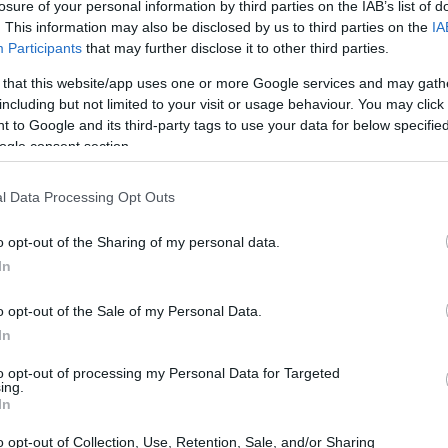
losure of your personal information by third parties on the IAB’s list of
. This information may also be disclosed by us to third parties on the
IA
Participants
that may further disclose it to other third parties.
 that this website/app uses one or more Google services and may gath
zione del pubblico con la sua narrazione unica e i
including but not limited to your visit or usage behaviour. You may click 
 da David Shore e Paul Attanasio, ha portato sullo
 to Google and its third-party tags to use your data for below specifi
ogle consent section.
ato magistralmente da Hugh Laurie. Questo misantropo,
 casi clinici complessi, ispirati a storie reali,
l Data Processing Opt Outs
ntifico, ma anche un intrigante mistero da risolvere.
o opt-out of the Sharing of my personal data.
In
ncipale
o opt-out of the Sale of my Personal Data.
alità e ribellione. La sua personalità burbera e il suo
In
 affascinato gli spettatori. La serie ha saputo
to opt-out of processing my Personal Data for Targeted
eando un’atmosfera unica. House, con la sua
ing.
In
to cinico, ha dimostrato che anche i medici possono
o opt-out of Collection, Use, Retention, Sale, and/or Sharing
 personaggio estremamente umano e, paradossalmente,