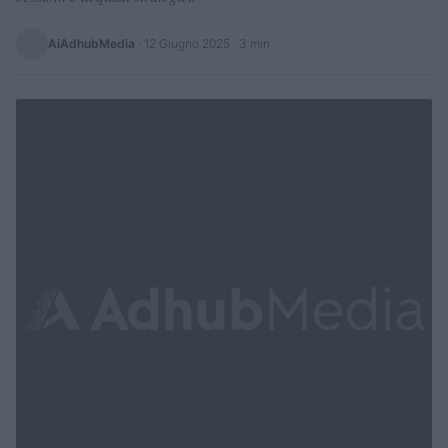
AiAdhubMedia
·
12 Giugno 2025
· 3 min