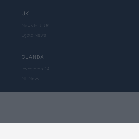
UK
News Hub UK
Lgbtq News
OLANDA
Investeren 24
NL Newz