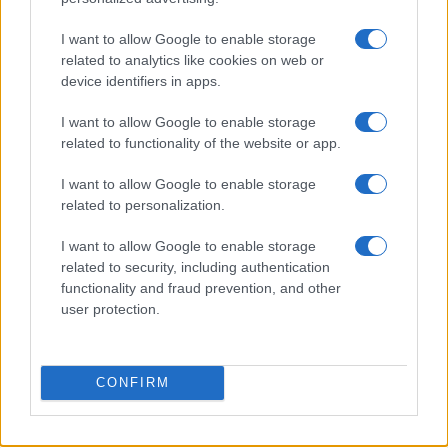
I want to allow Google to enable storage
related to analytics like cookies on web or
Kevin Carlos, Daniel Maldini e Giuseppe Aurelio: i nuovi volti
device identifiers in apps.
del Cagliari
Ilaria Mauri · 8 Ago 2026
I want to allow Google to enable storage
related to functionality of the website or app.
MERCATO E TRASFERIMENTI
I want to allow Google to enable storage
related to personalization.
I want to allow Google to enable storage
related to security, including authentication
functionality and fraud prevention, and other
user protection.
CONFIRM
Calciomercato Napoli: aggiornamenti su Badiashile e