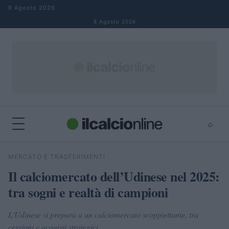
Salta al contenuto
8 Agosto 2026
8 Agosto 2026
⌕
×
⌕
MERCATO E TRASFERIMENTI
Cerca
Il calciomercato dell’Udinese nel 2025:
tra sogni e realtà di campioni
L'Udinese si prepara a un calciomercato scoppiettante, tra
cessioni e acquisti strategici.