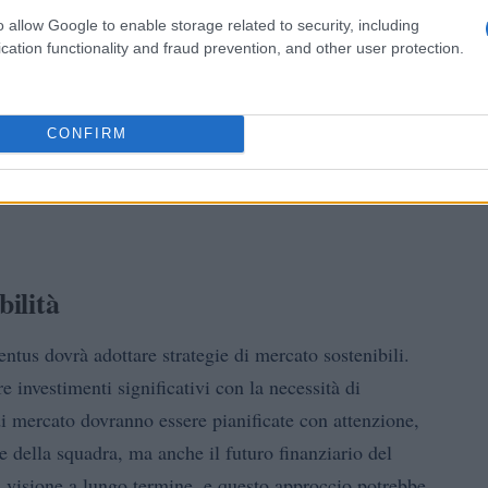
o allow Google to enable storage related to security, including
cation functionality and fraud prevention, and other user protection.
CONFIRM
bilità
tus dovrà adottare strategie di mercato sostenibili.
e investimenti significativi con la necessità di
i mercato dovranno essere pianificate con attenzione,
 della squadra, ma anche il futuro finanziario del
a visione a lungo termine, e questo approccio potrebbe