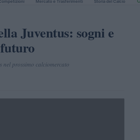
Competizioni
Mercato e Trasferimenti
Storia del Calcio
ella Juventus: sogni e
 futuro
us nel prossimo calciomercato