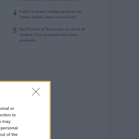
4
Calcio e mente: routine pratiche per
letture rapide, stress e creatività
5
Dal Preturo al Benevento: la storia di
Nathan Cesa, promessa del calcio
giovanile
sonal or
ection to
ou may
 personal
out of the