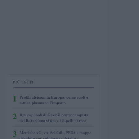
PIÙ LETTI
1
Profili africani in Europa: come ruoli e
tattica plasmano l’impatto
2
Il nuovo look di Gavi: il centrocampista
del Barcellona si tinge i capelli di rosa
3
Metriche xG, xA, field tilt, PPDA e mappe
di calore per valutare i calciatori