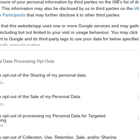
losure of your personal information by third parties on the IAB’s list of
 della Juventus
. This information may also be disclosed by us to third parties on the
IA
Participants
that may further disclose it to other third parties.
gni squadra di calcio, e la Juventus non fa eccezione.
 that this website/app uses one or more Google services and may gath
asferimenti, i tifosi e gli esperti del settore sono in
including but not limited to your visit or usage behaviour. You may click 
 to Google and its third-party tags to use your data for below specifi
lla dirigenza bianconera. La Juventus, storicamente una
ogle consent section.
, ha bisogno di rinforzare la propria rosa per competere
reremo le potenziali strategie di mercato della Juventus
l Data Processing Opt Outs
ella squadra.
o opt-out of the Sharing of my personal data.
In
o opt-out of the Sale of my Personal Data.
a Juventus ha bisogno di rinforzi in diverse aree. La
In
abilità nelle ultime stagioni. L’arrivo di un difensore
to opt-out of processing my Personal Data for Targeted
iore solidità e sicurezza. Inoltre, il centrocampo
ing.
In
i ritmi di gioco e di supportare l’attacco. Infine, un
o opt-out of Collection, Use, Retention, Sale, and/or Sharing