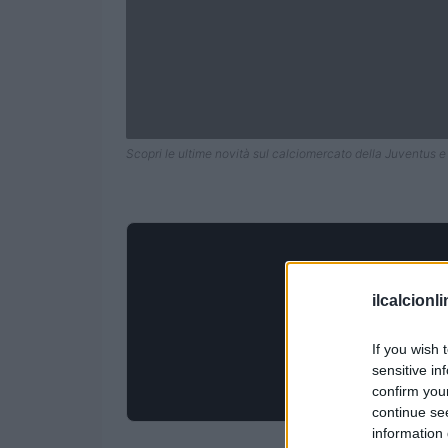
Scopri le ultime novità sul calciomercato della Juventus e 
ilcalcionl
If you wish 
sensitive in
confirm you
continue se
information 