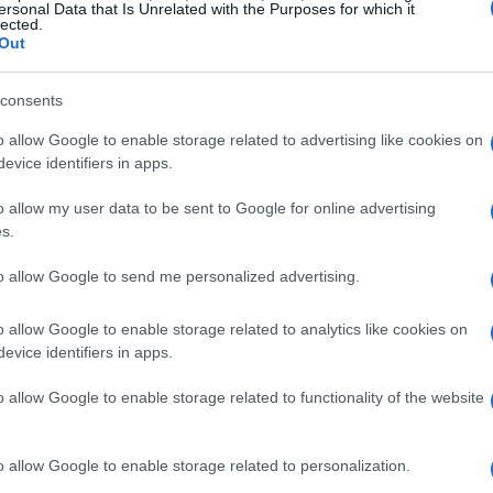
enza, soprattutto in vista delle competizioni europee. La
ersonal Data that Is Unrelated with the Purposes for which it
lected.
 le opzioni disponibili sul mercato.
Out
consents
o allow Google to enable storage related to advertising like cookies on
hierati è Ronald Araujo, difensore del Barcellona. La
evice identifiers in apps.
o rendono un obiettivo interessante per la Juventus.
o allow my user data to be sent to Google for online advertising
smo alla retroguardia bianconera. Altri nomi che
s.
ocampisti esperti e attaccanti prolifici, che potrebbero
to allow Google to send me personalized advertising.
. La Juventus dovrà anche tenere d’occhio i giovani
stimento per il futuro.
o allow Google to enable storage related to analytics like cookies on
evice identifiers in apps.
o allow Google to enable storage related to functionality of the website
o allow Google to enable storage related to personalization.