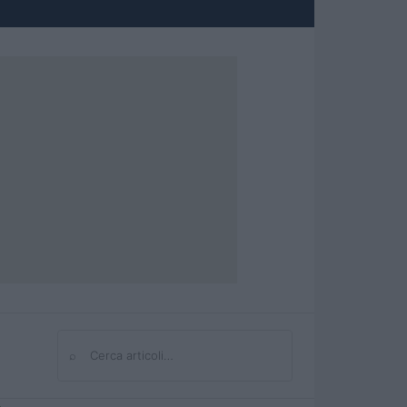
⌕
Cerca