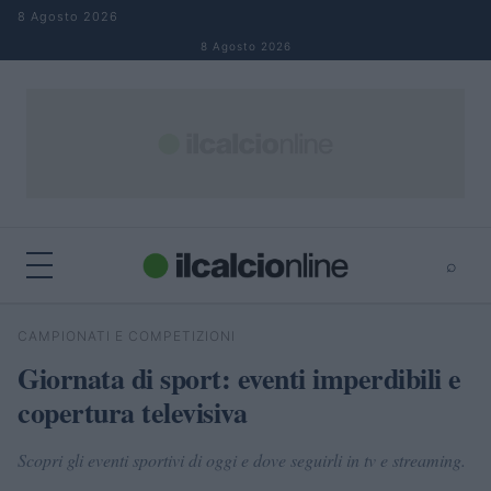
Salta al contenuto
8 Agosto 2026
8 Agosto 2026
⌕
×
⌕
CAMPIONATI E COMPETIZIONI
Cerca
Giornata di sport: eventi imperdibili e
copertura televisiva
Scopri gli eventi sportivi di oggi e dove seguirli in tv e streaming.