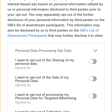
interest-based ads based on personal information utilized by
us or personal information disclosed to third parties prior to
your opt-out. You may separately opt-out of the further
disclosure of your personal information by third parties on the
IAB’s list of downstream participants. This information may
also be disclosed by us to third parties on the
IAB’s List of
Downstream Participants
that may further disclose it to other
third parties.
Please note that this website/app uses one or more Google
Personal Data Processing Opt Outs
services and may gather and store information including but
not limited to your visit or usage behaviour. You may click to
I want to opt-out of the Sharing of my
Novità e iscrizioni per il calcio giovanile UISP 2026-2027
personal data.
grant or deny consent to Google and its third-party tags to
Opted In
Ilaria Mauri · 8 Ago 2026
use your data for below specified purposes in below Google
consent section.
I want to opt-out of the Sale of my
Personal Data.
CAMPIONATI E COMPETIZIONI
Opted In
I want to opt-out of processing my
Personal Data for Targeted Advertising.
Opted In
I want to opt-out of Collection, Use,