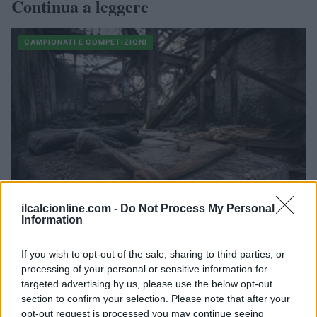
Continua a leggere
CAMPIONATI E COMPETIZIONI
ilcalcionline.com -
Do Not Process My Personal
Information
Giorgia Meloni ricorda la tragedia di Marcinelle e avverte
sull’immigrazione clandestina
If you wish to opt-out of the sale, sharing to third parties, or
processing of your personal or sensitive information for
Francesca Lombardi · 8 Ago 2026
targeted advertising by us, please use the below opt-out
section to confirm your selection. Please note that after your
CAMPIONATI E COMPETIZIONI
opt-out request is processed you may continue seeing