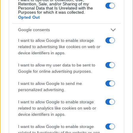
Retention, Sale, and/or Sharing of my
Personal Data that Is Unrelated with the
Purposes for which it was collected.
Opted Out
Google consents
I want to allow Google to enable storage
PSG vs Manchester United: orario, diretta e formazione per
related to advertising like cookies on web or
l’amichevole del 8 agosto 2026
device identifiers in apps.
Ilaria Mauri · 7 Ago 2026
I want to allow my user data to be sent to
Google for online advertising purposes.
PIÙ LETTI
I want to allow Google to send me
personalized advertising.
1
Giorgia Meloni ricorda la tragedia di Marcinelle e avverte
sull’immigrazione clandestina
I want to allow Google to enable storage
related to analytics like cookies on web or
2
Novità e iscrizioni per il calcio giovanile UISP 2026-2027
device identifiers in apps.
3
I want to allow Google to enable storage
PSG vs Manchester United: orario, diretta e formazione per
l’amichevole del 8 agosto 2026
related to functionality of the website or app.