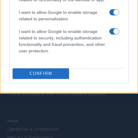
4
Atalanta in trattativa per Yeremay Hernandez: il profilo del
I want to allow Google to enable storage
talento spagnolo
related to personalization.
5
Vincent Kompany punta alla Champions League con il Bayern
I want to allow Google to enable storage
Monaco
related to security, including authentication
functionality and fraud prevention, and other
user protection.
CONFIRM
Il calcio a portata di click: notizie, analisi e passione
SEZIONI
News
Campionati e Competizioni
Mercato e Trasferimenti