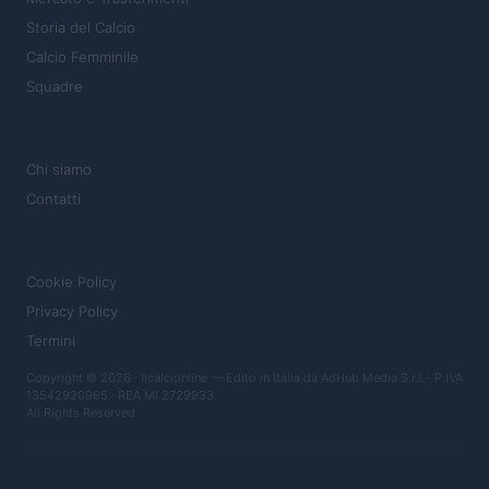
Storia del Calcio
Calcio Femminile
Squadre
MAGAZINE
Chi siamo
Contatti
LEGALE
Cookie Policy
Privacy Policy
Termini
Copyright © 2026 · Ilcalcionline — Edito in Italia da
AdHub Media S.r.l.
· P.IVA
13542920965 · REA MI 2729933
All Rights Reserved