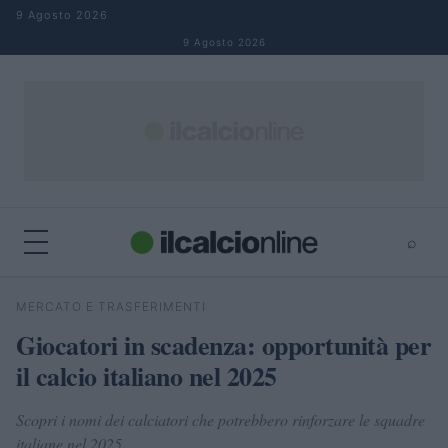
Salta al contenuto
9 Agosto 2026
9 Agosto 2026
⌕
×
⌕
MERCATO E TRASFERIMENTI
Cerca
Giocatori in scadenza: opportunità per
il calcio italiano nel 2025
Scopri i nomi dei calciatori che potrebbero rinforzare le squadre
italiane nel 2025.