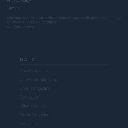
Privacy Policy
Termini
Copyright © 2026 · Ilcalcionline — Edito in Italia da
AdHub Media S.r.l.
· P.IVA
13542920965 · REA MI 2729933
All Rights Reserved
ITALIA
Casa Magazine
Cineverse Magazine
Donne Magazine
Food Blog
Milano Notizie
Motor Magazine
Notizie.it