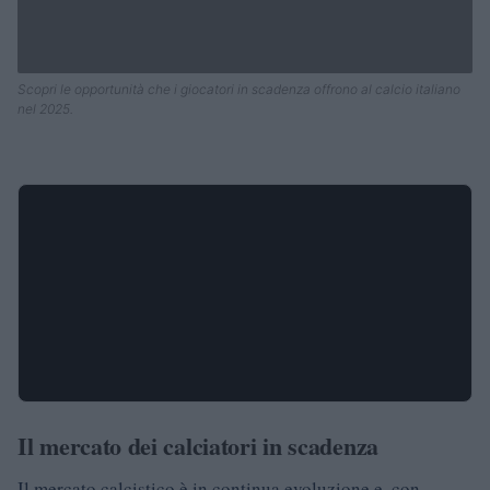
Scopri le opportunità che i giocatori in scadenza offrono al calcio italiano
nel 2025.
Il mercato dei calciatori in scadenza
Il mercato calcistico è in continua evoluzione e, con