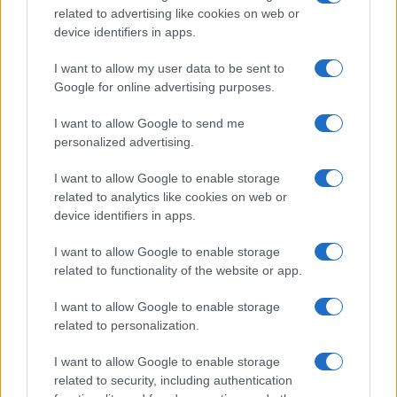
related to advertising like cookies on web or
MERCATO E TRASFERIMENTI
device identifiers in apps.
I want to allow my user data to be sent to
Google for online advertising purposes.
I want to allow Google to send me
personalized advertising.
I want to allow Google to enable storage
related to analytics like cookies on web or
device identifiers in apps.
I want to allow Google to enable storage
Giulia Dragoni al Chelsea: il trasferimento record del calcio
related to functionality of the website or app.
femminile
I want to allow Google to enable storage
Ilaria Mauri · 8 Ago 2026
related to personalization.
I want to allow Google to enable storage
related to security, including authentication
PIÙ LETTI