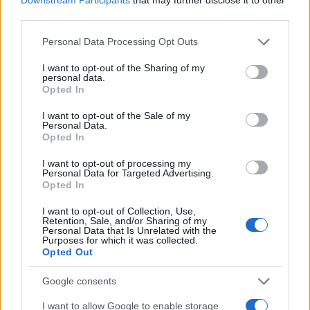
third parties.
Calciomercato Atalanta: l’offerta per Kristensen e gli altri
obiettivi
Please note that this website/app uses one or more Google
Personal Data Processing Opt Outs
Francesca Lombardi · 8 Ago 2026
services and may gather and store information including but
not limited to your visit or usage behaviour. You may click to
I want to opt-out of the Sharing of my
personal data.
MERCATO E TRASFERIMENTI
grant or deny consent to Google and its third-party tags to
Opted In
use your data for below specified purposes in below Google
consent section.
I want to opt-out of the Sale of my
Personal Data.
Opted In
I want to opt-out of processing my
Personal Data for Targeted Advertising.
Opted In
I want to opt-out of Collection, Use,
Retention, Sale, and/or Sharing of my
Personal Data that Is Unrelated with the
Purposes for which it was collected.
Opted Out
Moussa Diaby all’Inter: le sfide del mercato e le strategie
tattiche
Google consents
Andrea Conforti · 8 Ago 2026
I want to allow Google to enable storage