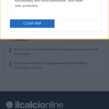
functionality and fraud prevention, and other
user protection.
1
Calciomercato Atalanta: l’offerta per Kristensen e gli altri
obiettivi
2
Moussa Diaby all’Inter: le sfide del mercato e le strategie
CONFIRM
tattiche
3
Giulia Dragoni al Chelsea: il trasferimento record del calcio
femminile
4
Kevin Carlos, Daniel Maldini e Giuseppe Aurelio: i nuovi volti
del Cagliari
5
Calciomercato Napoli: aggiornamenti su Badiashile e
l’alternativa Aguerd