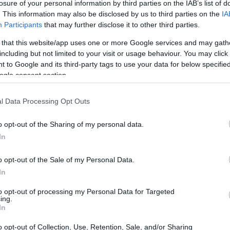
losure of your personal information by third parties on the IAB’s list of
la sua capacità di gestire la squadra. Sarà all’altezza
. This information may also be disclosed by us to third parties on the
IA
Participants
that may further disclose it to other third parties.
oa non è stata proprio esaltante, e i dubbi iniziano a
 that this website/app uses one or more Google services and may gath
including but not limited to your visit or usage behaviour. You may click 
 to Google and its third-party tags to use your data for below specifi
ogle consent section.
cessario analizzare il contesto del Pisa. La squadra ha
l Data Processing Opt Outs
rigenza ha deciso di puntare su un profilo che, pur
o opt-out of the Sharing of my personal data.
La realtà è meno politically
arico di incognite.
In
rza, e un cambio di allenatore può risultare
o opt-out of the Sale of my Personal Data.
un progetto solido e una visione chiara del futuro.
In
 fino al 2027, con opzione di rinnovo in caso di
to opt-out of processing my Personal Data for Targeted
ing.
aggio legarsi a un tecnico che potrebbe rivelarsi
In
 allenatore non sempre portano i risultati sperati, anzi,
o opt-out of Collection, Use, Retention, Sale, and/or Sharing