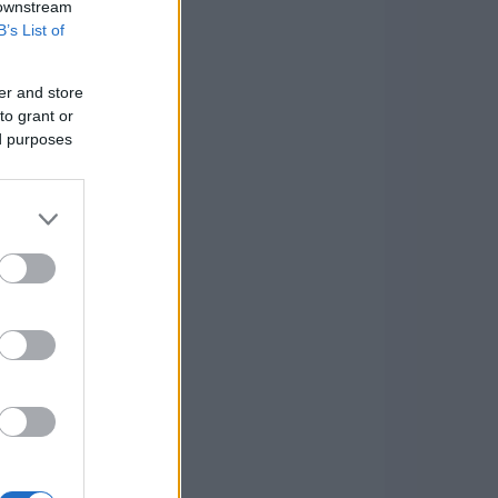
 downstream
B’s List of
er and store
to grant or
ed purposes