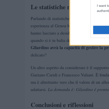
Le statistiche non mentono
I want t
authenti
Parlando di statistiche, il passato recente d
esperienza al Genoa ha visto la squadra lott
hanno lasciato a desiderare. Gli allenatori es
quando si è in balia dei risultati, ogni parti
Gilardino avrà la capacità di gestire la pr
delicato?
Un altro aspetto da considerare è il support
Gaetano Caridi e Francesco Valiani. È fonda
ma è altrettanto vero che il valore di un all
adattarsi.
La domanda è: Gilardino è pronto
Conclusioni e riflessioni