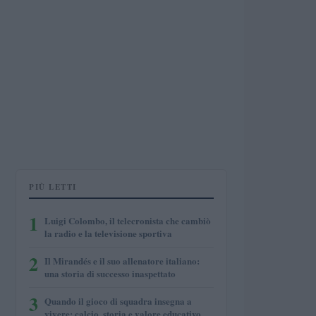
PIÙ LETTI
1
Luigi Colombo, il telecronista che cambiò
la radio e la televisione sportiva
2
Il Mirandés e il suo allenatore italiano:
una storia di successo inaspettato
3
Quando il gioco di squadra insegna a
vivere: calcio, storia e valore educativo