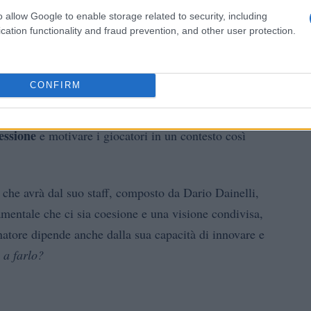
o allow Google to enable storage related to security, including
cation functionality and fraud prevention, and other user protection.
i Gilardino non è esattamente rassicurante. La sua
are per evitare la retrocessione, con performance che
CONFIRM
perti sanno che la pressione è un fattore cruciale:
ta diventa una battaglia. Ecco il nodo cruciale:
essione
e motivare i giocatori in un contesto così
o che avrà dal suo staff, composto da Dario Dainelli,
mentale che ci sia coesione e una visione condivisa,
enatore dipende anche dalla sua capacità di innovare e
 a farlo?