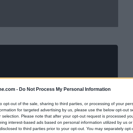
ine.com -
Do Not Process My Personal Information
to opt-out of the sale, sharing to third parties, or processing of your per
formation for targeted advertising by us, please use the below opt-out s
ardino
sulla panchina del Pisa, confermato con un
r selection. Please note that after your opt-out request is processed y
non è esattamente la notizia che entusiasma i tifosi.
eing interest-based ads based on personal information utilized by us or
disclosed to third parties prior to your opt-out. You may separately opt-
tte di portare la sua esperienza al club nerazzurro,