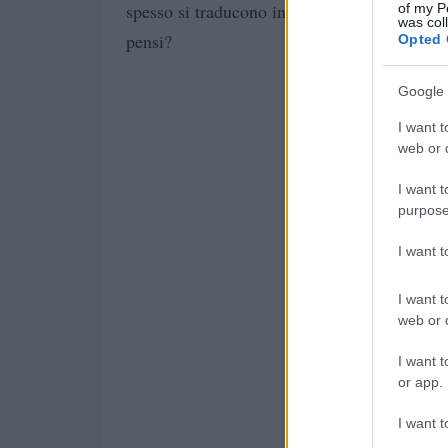
spesso si traducono in un periodo di instabi
of my P
was col
pensi?
Opted 
Google 
I want t
web or d
I want t
purpose
I want 
I want t
web or d
I want t
or app.
I want t