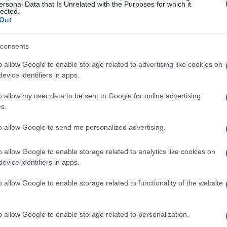
lità che può compromettere la stagione. E tu, cosa ne
ersonal Data that Is Unrelated with the Purposes for which it
lected.
Out
consents
o allow Google to enable storage related to advertising like cookies on
evice identifiers in apps.
o allow my user data to be sent to Google for online advertising
s.
to allow Google to send me personalized advertising.
o allow Google to enable storage related to analytics like cookies on
evice identifiers in apps.
o allow Google to enable storage related to functionality of the website
o allow Google to enable storage related to personalization.