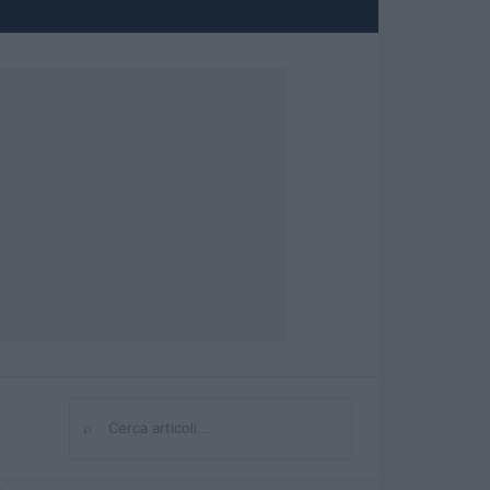
⌕
Cerca