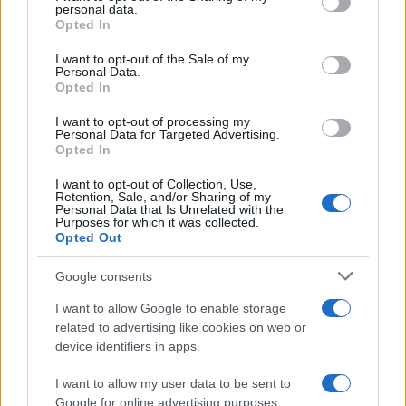
personal data.
grant or deny consent to Google and its third-party tags to
NEWS
Opted In
use your data for below specified purposes in below Google
consent section.
I want to opt-out of the Sale of my
Personal Data.
Opted In
I want to opt-out of processing my
Personal Data for Targeted Advertising.
Opted In
I want to opt-out of Collection, Use,
Retention, Sale, and/or Sharing of my
Personal Data that Is Unrelated with the
Purposes for which it was collected.
Opted Out
CSI Bergamo: Tra Corsi, Eventi e Protezione dei Dati
Google consents
Personali
I want to allow Google to enable storage
Francesca Lombardi · 29 Lug 2026
related to advertising like cookies on web or
device identifiers in apps.
NEWS
I want to allow my user data to be sent to
Google for online advertising purposes.