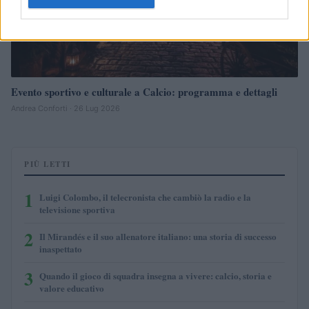
Evento sportivo e culturale a Calcio: programma e dettagli
Andrea Conforti · 26 Lug 2026
PIÙ LETTI
1
Luigi Colombo, il telecronista che cambiò la radio e la
televisione sportiva
2
Il Mirandés e il suo allenatore italiano: una storia di successo
inaspettato
3
Quando il gioco di squadra insegna a vivere: calcio, storia e
valore educativo