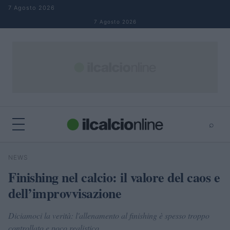
Salta al contenuto
7 Agosto 2026
7 Agosto 2026
⌕
×
⌕
NEWS
Cerca
Finishing nel calcio: il valore del caos e
dell’improvvisazione
Diciamoci la verità: l'allenamento al finishing è spesso troppo
controllato e poco realistico.