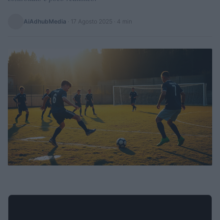
AiAdhubMedia
·
17 Agosto 2025
· 4 min