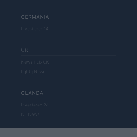
GERMANIA
Investieren24
UK
News Hub UK
Lgbtq News
OLANDA
Investeren 24
NL Newz