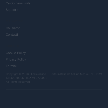
Calcio Femminile
Squadre
MAGAZINE
Chi siamo
Contatti
LEGALE
Cookie Policy
Privacy Policy
Termini
Copyright © 2026 · Ilcalcionline — Edito in Italia da
AdHub Media S.r.l.
· P.IVA
13542920965 · REA MI 2729933
All Rights Reserved