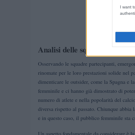
I want t
authenti
Analisi delle squadre e dei risu
Osservando le squadre partecipanti, emergon
rinomate per le loro prestazioni solide nel
dimenticare le outsider, come la Spagna e la
femminile e ci hanno già dimostrato di poter c
numero di atlete e nella popolarità del calci
diversa rispetto al passato. Chiunque abbia
e in questo caso, il pubblico femminile sta c
Un aspetto fondamentale da considerare è la