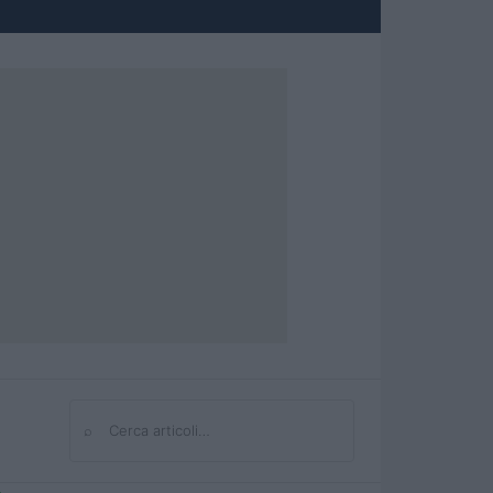
⌕
Cerca