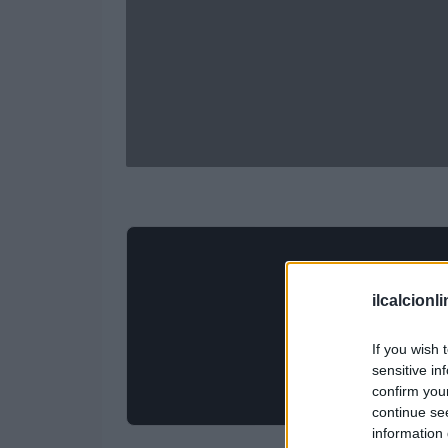
ilcalcionl
If you wish 
sensitive in
confirm you
continue se
information 