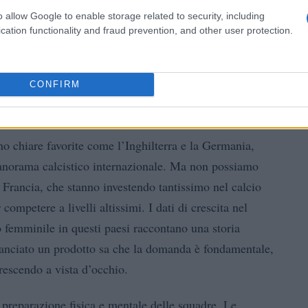
o allow Google to enable storage related to security, including
cation functionality and fraud prevention, and other user protection.
CONFIRM
ltati attesi
o chiare favorite come l’Inghilterra e la Germania,
 panorama calcistico internazionale. Ma non possiamo
 Francia, che stanno investendo tantissimo nel calcio
ompetere a livelli altissimi. I dati di crescita nel
o femminile in questi paesi raccontano una storia
 lanciato un prodotto sa che la domanda è fondamentale,
rescendo a vista d’occhio.
 preparazione fisica e mentale delle squadre. Le