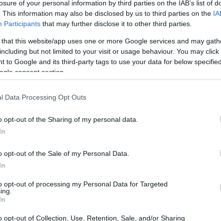
losure of your personal information by third parties on the IAB’s list of
roprio boom in questo periodo, e non parliamo solo di
. This information may also be disclosed by us to third parties on the
IA
ro 2025 si preannuncia come un’occasione imperdibile
Participants
that may further disclose it to other third parties.
 il proprio valore. Ma cosa possiamo realmente
 that this website/app uses one or more Google services and may gath
quadre favorite e quali potrebbero sorprenderci? In
including but not limited to your visit or usage behaviour. You may click 
 to Google and its third-party tags to use your data for below specifi
lle partite, i risultati attesi e le dinamiche che
ogle consent section.
eo.
l Data Processing Opt Outs
o opt-out of the Sharing of my personal data.
In
permettendo alle squadre di competere in stadi storici e
nsa, con partite che attireranno l’attenzione di milioni
o opt-out of the Sale of my Personal Data.
 squadre che aspirano a proseguire nel torneo. La
In
 per garantire il massimo del coinvolgimento, sia per i
to opt-out of processing my Personal Data for Targeted
ing.
o le gare da casa. Quante volte ci siamo ritrovati a
In
l cuore in gola per ogni azione? È proprio questo il
o opt-out of Collection, Use, Retention, Sale, and/or Sharing