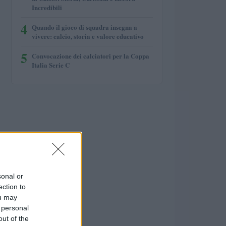
Incredibili
4
Quando il gioco di squadra insegna a
vivere: calcio, storia e valore educativo
5
Convocazione dei calciatori per la Coppa
Italia Serie C
sonal or
ection to
ou may
 personal
out of the