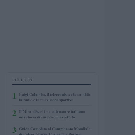
PIÙ LETTI
1
Luigi Colombo, il telecronista che cambiò
la radio e la televisione sportiva
2
Il Mirandés e il suo allenatore italiano:
una storia di successo inaspettato
3
Guida Completa al Campionato Mondiale
di Calcio: Storia, Curiosità e Record