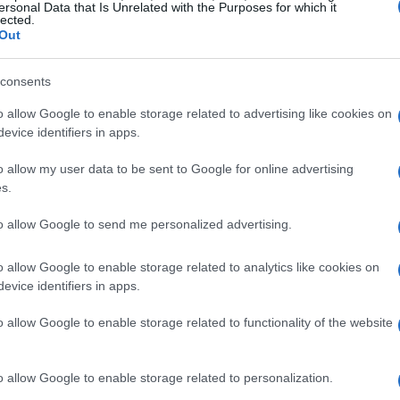
ersonal Data that Is Unrelated with the Purposes for which it
lected.
Out
re eventi memorabili. Le squadre che arriveranno a
ilità tecniche, ma anche una resilienza straordinaria.
consents
 che ogni partita può riservare sorprese e colpi di
o allow Google to enable storage related to advertising like cookies on
erse squadre si prepareranno per questo grande evento,
evice identifiers in apps.
ative che ogni competizione porta con sé.
o allow my user data to be sent to Google for online advertising
s.
to allow Google to send me personalized advertising.
o allow Google to enable storage related to analytics like cookies on
evice identifiers in apps.
o allow Google to enable storage related to functionality of the website
o allow Google to enable storage related to personalization.