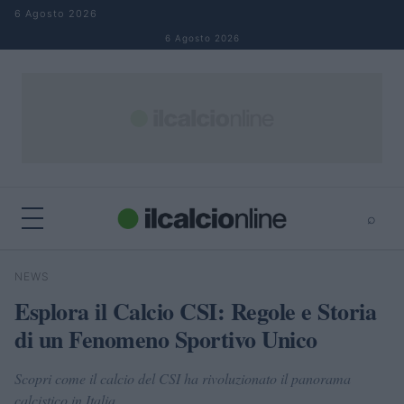
Salta al contenuto
6 Agosto 2026
6 Agosto 2026
⌕
×
⌕
NEWS
Cerca
Esplora il Calcio CSI: Regole e Storia
di un Fenomeno Sportivo Unico
Scopri come il calcio del CSI ha rivoluzionato il panorama
calcistico in Italia.