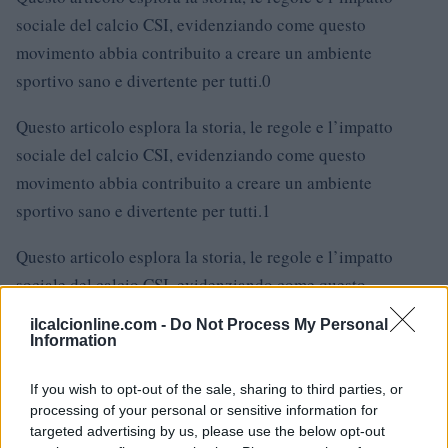
sociale del calcio CSI, evidenziando come questo
movimento abbia contribuito a creare un ambiente
sportivo sano e divertente per tutti.0
Questo articolo esplora la storia, le regole e l’impatto
sociale del calcio CSI, evidenziando come questo
movimento abbia contribuito a creare un ambiente
sportivo sano e divertente per tutti.1
Questo articolo esplora la storia, le regole e l’impatto
sociale del calcio CSI, evidenziando come questo
movimento abbia contribuito a creare un ambiente
ilcalcionline.com -
Do Not Process My Personal
sportivo sano e divertente per tutti.2
Information
If you wish to opt-out of the sale, sharing to third parties, or
processing of your personal or sensitive information for
AUTORE
targeted advertising by us, please use the below opt-out
AiAdhubMedia