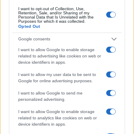
I want to opt-out of Collection, Use,
Retention, Sale, and/or Sharing of my
Personal Data that Is Unrelated with the
Continua a leggere
Purposes for which it was collected.
Opted Out
NEWS
Google consents
I want to allow Google to enable storage
related to advertising like cookies on web or
device identifiers in apps.
I want to allow my user data to be sent to
Google for online advertising purposes.
I want to allow Google to send me
personalized advertising.
I want to allow Google to enable storage
related to analytics like cookies on web or
CSI Bergamo: Tra Corsi, Eventi e Protezione dei Dati
Personali
device identifiers in apps.
Francesca Lombardi · 29 Lug 2026