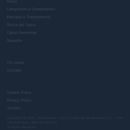
News
Campionati e Competizioni
Mercato e Trasferimenti
Storia del Calcio
Calcio Femminile
Squadre
MAGAZINE
Chi siamo
Contatti
LEGALE
Cookie Policy
Privacy Policy
Termini
Copyright © 2026 · Ilcalcionline — Edito in Italia da
AdHub Media S.r.l.
· P.IVA
13542920965 · REA MI 2729933
All Rights Reserved