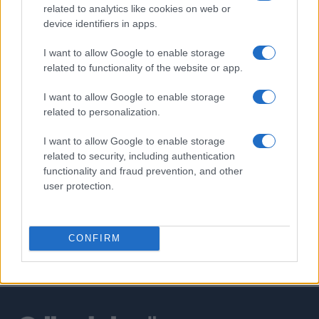
PIÙ LETTI
related to analytics like cookies on web or
device identifiers in apps.
1
Calcio amatoriale in Svizzera: come ridurre gli infortuni e i
I want to allow Google to enable storage
costi
related to functionality of the website or app.
2
Progetto innovativo per il calcio giovanile ad Orvieto: le tre
società coinvolte
I want to allow Google to enable storage
related to personalization.
3
Gianni Infantino e il ritiro del piano FFE: cosa è successo e
cosa cambia
I want to allow Google to enable storage
related to security, including authentication
4
UEFA Women’s Champions League: il percorso europeo della
functionality and fraud prevention, and other
Juventus Women inizia a Biella
user protection.
5
Amichevole internazionale: il Napoli batte l’Osasuna 2-1 a
Castel di Sangro
CONFIRM