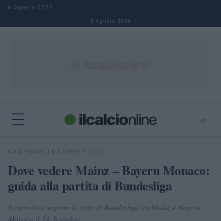
Salta al contenuto
6 Agosto 2026
6 Agosto 2026
⌕
×
⌕
CAMPIONATI E COMPETIZIONI
Cerca
Dove vedere Mainz – Bayern Monaco:
guida alla partita di Bundesliga
Scopri dove seguire la sfida di Bundesliga tra Mainz e Bayern
Monaco il 14 dicembre.