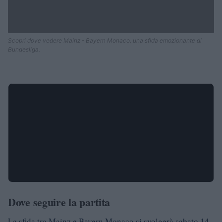
Scopri dove vedere Mainz - Bayern Monaco, una sfida emozionante di
Bundesliga.
Dove seguire la partita
La sfida tra Mainz e Bayern Monaco si svolgerà sabato 14