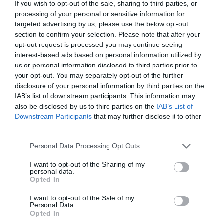
If you wish to opt-out of the sale, sharing to third parties, or
processing of your personal or sensitive information for
targeted advertising by us, please use the below opt-out
Calcio amatoriale in Svizzera: come ridurre gli infortuni e i
costi
section to confirm your selection. Please note that after your
opt-out request is processed you may continue seeing
Andrea Conforti · 6 Ago 2026
interest-based ads based on personal information utilized by
us or personal information disclosed to third parties prior to
CAMPIONATI E COMPETIZIONI
your opt-out. You may separately opt-out of the further
disclosure of your personal information by third parties on the
IAB’s list of downstream participants. This information may
also be disclosed by us to third parties on the
IAB’s List of
Downstream Participants
that may further disclose it to other
third parties.
Please note that this website/app uses one or more Google
Personal Data Processing Opt Outs
services and may gather and store information including but
not limited to your visit or usage behaviour. You may click to
I want to opt-out of the Sharing of my
personal data.
grant or deny consent to Google and its third-party tags to
Opted In
use your data for below specified purposes in below Google
consent section.
I want to opt-out of the Sale of my
Progetto innovativo per il calcio giovanile ad Orvieto: le tre
Personal Data.
società coinvolte
Opted In