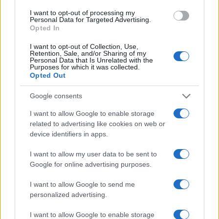
Ilaria Mauri · 6 Ago 2026
I want to opt-out of processing my
Personal Data for Targeted Advertising.
Opted In
CAMPIONATI E COMPETIZIONI
I want to opt-out of Collection, Use,
Retention, Sale, and/or Sharing of my
Personal Data that Is Unrelated with the
Purposes for which it was collected.
Opted Out
Google consents
I want to allow Google to enable storage
related to advertising like cookies on web or
device identifiers in apps.
I want to allow my user data to be sent to
Gianni Infantino e il ritiro del piano FFE: cosa è successo e
Google for online advertising purposes.
cosa cambia
I want to allow Google to send me
Andrea Conforti · 6 Ago 2026
personalized advertising.
I want to allow Google to enable storage