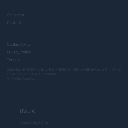
MAGAZINE
Chi siamo
Contatti
LEGALE
Cookie Policy
Privacy Policy
Termini
Copyright © 2026 · Ilcalcionline — Edito in Italia da
AdHub Media S.r.l.
· P.IVA
13542920965 · REA MI 2729933
All Rights Reserved
ITALIA
Casa Magazine