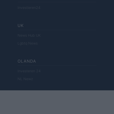
Investieren24
UK
News Hub UK
Lgbtq News
OLANDA
Investeren 24
NL Newz