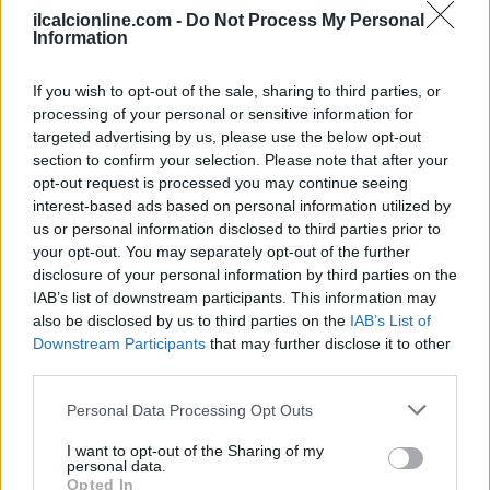
dell’ordine locali avranno la responsabilità di attuare e
ilcalcionline.com -
Do Not Process My Personal
modulare le chiusure in relazione al contesto operativo.
Information
If you wish to opt-out of the sale, sharing to third parties, or
processing of your personal or sensitive information for
AUTORE
targeted advertising by us, please use the below opt-out
Francesca Lombardi
section to confirm your selection. Please note that after your
opt-out request is processed you may continue seeing
Francesca Lombardi, fiorentina, prese appunti
interest-based ads based on personal information utilized by
tecnici dal primo box di un circuito toscano e
us or personal information disclosed to third parties prior to
da allora firma approfondimenti sui motori. In
your opt-out. You may separately opt-out of the further
redazione sostiene un approccio metodico alle
disclosure of your personal information by third parties on the
prove su pista, cura il format 'tecnica e
IAB’s list of downstream participants. This information may
cronaca' e conserva i fogli di appunti del
also be disclosed by us to third parties on the
IAB’s List of
debutto tecnico in autodromo.
Downstream Participants
that may further disclose it to other
third parties.
Please note that this website/app uses one or more Google
Personal Data Processing Opt Outs
services and may gather and store information including but
not limited to your visit or usage behaviour. You may click to
I want to opt-out of the Sharing of my
personal data.
grant or deny consent to Google and its third-party tags to
Opted In