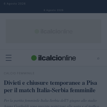
Salta al contenuto
6 Agosto 2026
6 Agosto 2026
⌕
×
⌕
CALCIO FEMMINILE
Cerca
Divieti e chiusure temporanee a Pisa
per il match Italia-Serbia femminile
Per la partita femminile Italia-Serbia dell'5 giugno allo stadio
Arena Garibaldi sono previste restrizioni alla sosta e al traffico