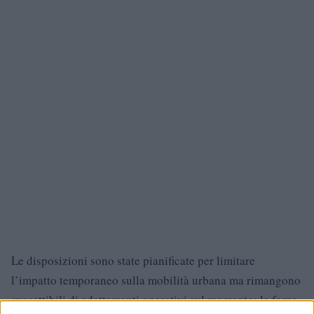
Le disposizioni sono state pianificate per limitare
l’impatto temporaneo sulla mobilità urbana ma rimangono
suscettibili di adattamenti operativi sul momento: le forze