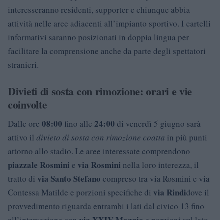
interesseranno residenti, supporter e chiunque abbia
attività nelle aree adiacenti all’impianto sportivo. I cartelli
informativi saranno posizionati in doppia lingua per
facilitare la comprensione anche da parte degli spettatori
stranieri.
Divieti di sosta con rimozione: orari e vie
coinvolte
08:00
24:00
Dalle ore
fino alle
di venerdì 5 giugno sarà
attivo il
divieto di sosta con rimozione coatta
in più punti
attorno allo stadio. Le aree interessate comprendono
piazzale Rosmini
via Rosmini
e
nella loro interezza, il
via Santo Stefano
tratto di
compreso tra via Rosmini e via
via Rindi
Contessa Matilde e porzioni specifiche di
dove il
provvedimento riguarda entrambi i lati dal civico 13 fino
via XXIV Maggio
all’intersezione con
e porzioni sul lato