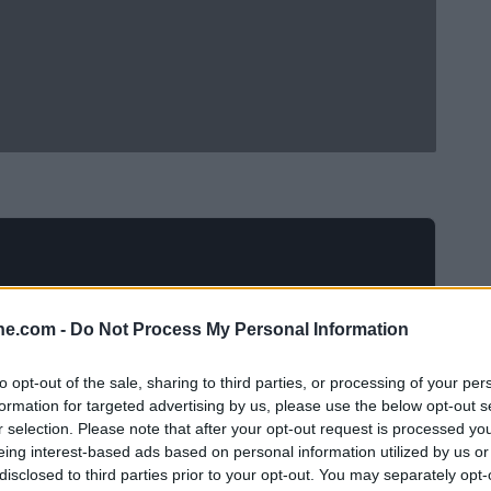
ine.com -
Do Not Process My Personal Information
to opt-out of the sale, sharing to third parties, or processing of your per
formation for targeted advertising by us, please use the below opt-out s
r selection. Please note that after your opt-out request is processed y
eing interest-based ads based on personal information utilized by us or
l Real Madrid nella FIFA Club World Cup contro l’Al
disclosed to third parties prior to your opt-out. You may separately opt-