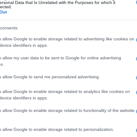
significativo
ersonal Data that Is Unrelated with the Purposes for which it
lected.
Out
to al Real Madrid a parametro zero, un’opportunità che
gnolo, famoso per le sue ambizioni di vincere trofei, si
consents
n giocatore che, pur avendo brillato in Premier League,
o allow Google to enable storage related to advertising like cookies on
o troppe startup fallire per mancanza di
evice identifiers in apps.
 Alexander-Arnold dovrà dimostrare di poter
o allow my user data to be sent to Google for online advertising
quello del Real Madrid. La pressione è alta e le
s.
l confronto?
to allow Google to send me personalized advertising.
o allow Google to enable storage related to analytics like cookies on
evice identifiers in apps.
o allow Google to enable storage related to functionality of the website
o allow Google to enable storage related to personalization.