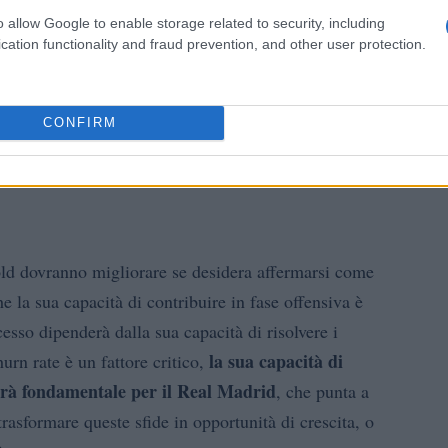
o allow Google to enable storage related to security, including
cation functionality and fraud prevention, and other user protection.
CONFIRM
ld dovranno migliorare se desidera affermarsi come
e la sua capacità di contribuire in fase offensiva è
cesso dipenderà dalla sua capacità di risolvere i
la sua capacità di
urn rate è un fattore critico,
sarà fondamentale per il Real Madrid
, che punta a
trasformare queste sfide in opportunità di crescita, o