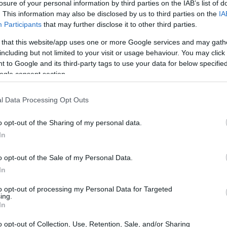
losure of your personal information by third parties on the IAB’s list of
e spesso accade, i primi 45 minuti hanno rivelato
. This information may also be disclosed by us to third parties on the
IA
il suo futuro nel club spagnolo. Chiunque abbia lanciato
Participants
that may further disclose it to other third parties.
o vale anche per i calciatori che si uniscono a nuove
 that this website/app uses one or more Google services and may gath
eri del suo debutto?
including but not limited to your visit or usage behaviour. You may click 
 to Google and its third-party tags to use your data for below specifi
ogle consent section.
 non mentono
l Data Processing Opt Outs
tatistiche di Alexander-Arnold sono state preoccupanti:
I dati di crescita
rra, oltre a un fallo commesso.
o opt-out of the Sharing of my personal data.
In
ò che ci si aspettava da un giocatore del suo calibro.
a una sua disattenzione ha portato a un gol degli
o opt-out of the Sale of my Personal Data.
oco. La sua capacità di leggere il gioco e posizionarsi
In
 Questo è un segnale preoccupante per un difensore di
to opt-out of processing my Personal Data for Targeted
ing.
uo adattamento al nuovo ambiente.
In
o opt-out of Collection, Use, Retention, Sale, and/or Sharing