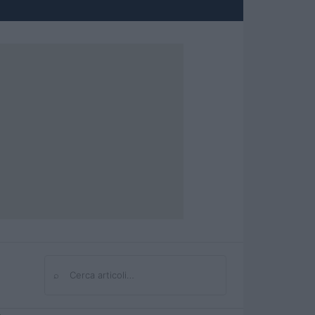
⌕
Cerca