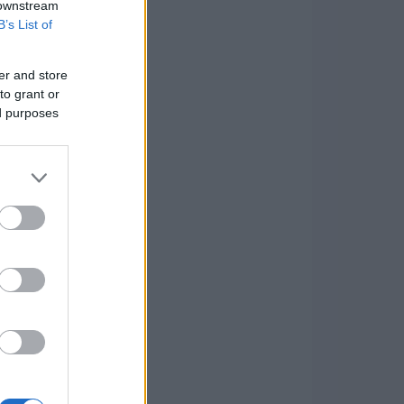
 downstream
B’s List of
er and store
to grant or
ed purposes