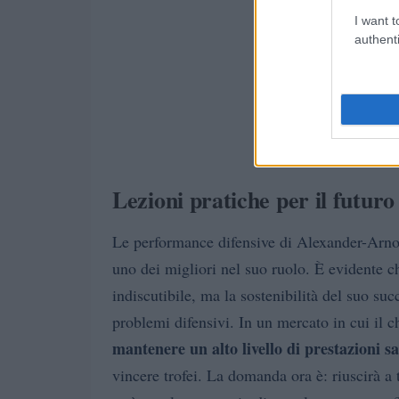
I want t
authenti
Lezioni pratiche per il futuro
Le performance difensive di Alexander-Arno
uno dei migliori nel suo ruolo. È evidente ch
indiscutibile, ma la sostenibilità del suo suc
problemi difensivi. In un mercato in cui il ch
mantenere un alto livello di prestazioni 
vincere trofei. La domanda ora è: riuscirà a 