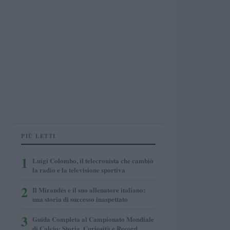
PIÙ LETTI
1
Luigi Colombo, il telecronista che cambiò
la radio e la televisione sportiva
2
Il Mirandés e il suo allenatore italiano:
una storia di successo inaspettato
3
Guida Completa al Campionato Mondiale
di Calcio: Storia, Curiosità e Record