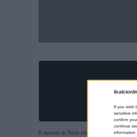
ilcalcionl
If you wish 
sensitive in
confirm you
continue se
Il debutto di Trent Alexander-Arnold con i
information 