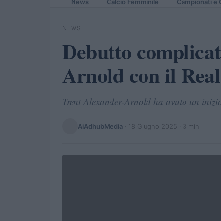
News
Calcio Femminile
Campionati e 
NEWS
Debutto complicat
Arnold con il Rea
Trent Alexander-Arnold ha avuto un inizio 
AiAdhubMedia
·
18 Giugno 2025
· 3 min