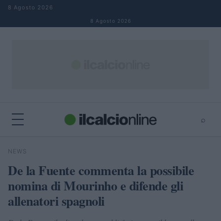
Salta al contenuto
8 Agosto 2026
8 Agosto 2026
⌕
×
⌕
NEWS
Cerca
De la Fuente commenta la possibile
nomina di Mourinho e difende gli
allenatori spagnoli