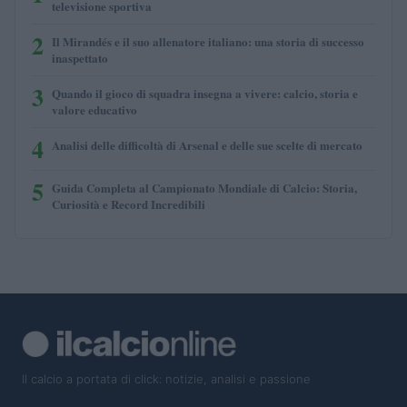
televisione sportiva
2
Il Mirandés e il suo allenatore italiano: una storia di successo
inaspettato
3
Quando il gioco di squadra insegna a vivere: calcio, storia e
valore educativo
4
Analisi delle difficoltà di Arsenal e delle sue scelte di mercato
5
Guida Completa al Campionato Mondiale di Calcio: Storia,
Curiosità e Record Incredibili
Il calcio a portata di click: notizie, analisi e passione