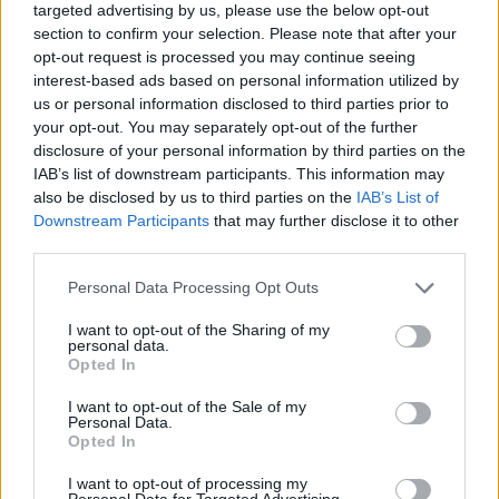
targeted advertising by us, please use the below opt-out
section to confirm your selection. Please note that after your
In sintesi, Luis de la Fuente offre un quadro fatto di
opt-out request is processed you may continue seeing
serenità personale, difesa della professionalità degli
interest-based ads based on personal information utilized by
us or personal information disclosed to third parties prior to
allenatori spagnoli e fiducia nelle potenzialità della
your opt-out. You may separately opt-out of the further
nazionale. Pur non essendo candidato per la panchina del
disclosure of your personal information by third parties on the
Real, sottolinea l’importanza di valorizzare il talento e la
IAB’s list of downstream participants. This information may
also be disclosed by us to third parties on the
IAB’s List of
formazione nazionale e si concentra sulla preparazione
Downstream Participants
that may further disclose it to other
della squadra e sulla crescita controllata dei giovani
third parties.
promesse.
Please note that this website/app uses one or more Google
Personal Data Processing Opt Outs
services and may gather and store information including but
not limited to your visit or usage behaviour. You may click to
I want to opt-out of the Sharing of my
personal data.
grant or deny consent to Google and its third-party tags to
AUTORE
Opted In
use your data for below specified purposes in below Google
Francesca Lombardi
consent section.
I want to opt-out of the Sale of my
Francesca Lombardi, fiorentina, prese appunti
Personal Data.
tecnici dal primo box di un circuito toscano e
Opted In
da allora firma approfondimenti sui motori. In
I want to opt-out of processing my
redazione sostiene un approccio metodico alle
Personal Data for Targeted Advertising.