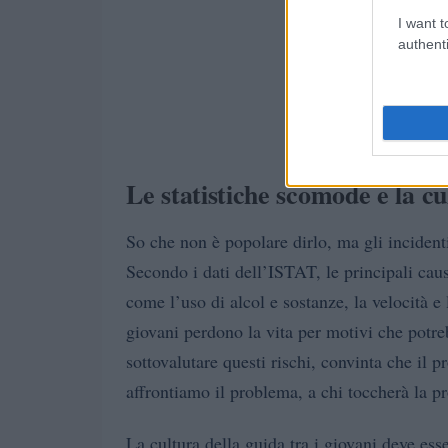
I want t
authenti
Le statistiche scomode e la cu
So che non è popolare dirlo, ma gli incidenti
Secondo i dati dell’ISTAT, le principali ca
come l’uso di alcol e sostanze, la velocità 
giovani perdono la vita per motivi che potreb
sottovalutare questi rischi, convinta che il
affrontiamo il problema, a chi toccherà la p
La cultura della guida tra i giovani deve es