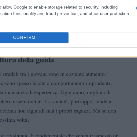
o allow Google to enable storage related to security, including
cation functionality and fraud prevention, and other user protection.
CONFIRM
ltura della guida
 stradali tra i giovani sono in costante aumento.
use sono spesso legate a comportamenti imprudenti,
e la mancanza di esperienza. Ogni anno, migliaia di
bero essere evitati. La società, purtroppo, tende a
 problema non riguardi mai i propri ragazzi. Ma se non
rossima volta?
sere rivalutata. È fondamentale che venga trasmesso un