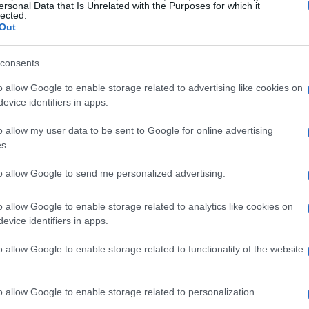
i soccorsi senza gravi ferite, ma la domanda rimane:
ersonal Data that Is Unrelated with the Purposes for which it
lected.
ché ci sentiamo così invincibili quando siamo giovani?
Out
 gli amici, ma anche l’intera comunità sportiva. Davide
consents
le, un ragazzo che sognava di farsi strada nel mondo
o allow Google to enable storage related to advertising like cookies on
ita personale, ma una ferita aperta per tutti coloro che
evice identifiers in apps.
ma che riporta alla luce il tema della sicurezza
o allow my user data to be sent to Google for online advertising
he si sentono invincibili. Ma a che prezzo?
s.
to allow Google to send me personalized advertising.
o allow Google to enable storage related to analytics like cookies on
evice identifiers in apps.
o allow Google to enable storage related to functionality of the website
o allow Google to enable storage related to personalization.