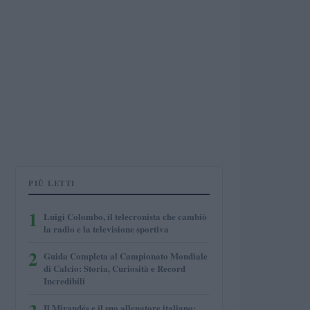
PIÙ LETTI
1
Luigi Colombo, il telecronista che cambiò
la radio e la televisione sportiva
2
Guida Completa al Campionato Mondiale
di Calcio: Storia, Curiosità e Record
Incredibili
Il Mirandés e il suo allenatore italiano: