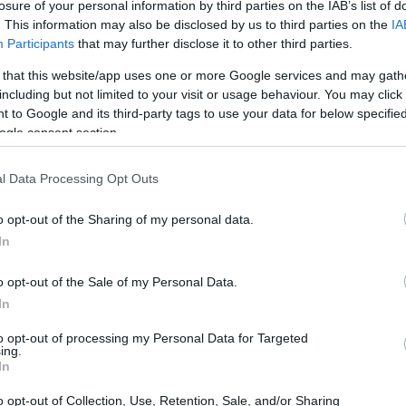
losure of your personal information by third parties on the IAB’s list of
romettente come Davide Santia, un calciatore di appena
. This information may also be disclosed by us to third parties on the
IA
da un incidente stradale che ha scosso l’intera comunità
Participants
that may further disclose it to other third parties.
olo una notizia di cronaca, ma un’occasione per
 that this website/app uses one or more Google services and may gath
ilità dei giovani, la cultura della guida e la fragilità
including but not limited to your visit or usage behaviour. You may click 
 to Google and its third-party tags to use your data for below specifi
pesso associata a un senso di invulnerabilità che può
ogle consent section.
olte abbiamo dato per scontato di essere al sicuro mentre
l Data Processing Opt Outs
o opt-out of the Sharing of my personal data.
In
o, con Davide e tre amici a bordo, ha sbandato lungo la
o opt-out of the Sale of my Personal Data.
ail è stato devastante, portando via un giovane che
In
te si era pensato che fosse lui alla guida, ma le
to opt-out of processing my Personal Data for Targeted
ing.
ttavia, questo non cambia la sostanza della questione:
In
, si sono trovati coinvolti in un evento tragico che ha
o opt-out of Collection, Use, Retention, Sale, and/or Sharing