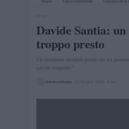
News
Calcio Femminile
Campionati e 
NEWS
Davide Santia: un 
troppo presto
Un incidente stradale porta via un giova
questa tragedia?
AiAdhubMedia
·
23 Giugno 2025
· 4 min