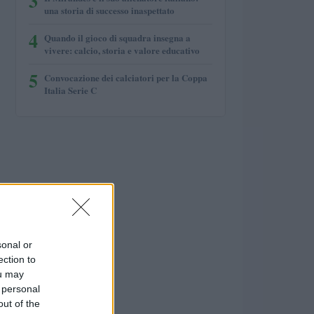
3
una storia di successo inaspettato
4
Quando il gioco di squadra insegna a
vivere: calcio, storia e valore educativo
5
Convocazione dei calciatori per la Coppa
Italia Serie C
sonal or
ection to
ou may
 personal
out of the