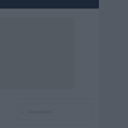
⌕
Cerca