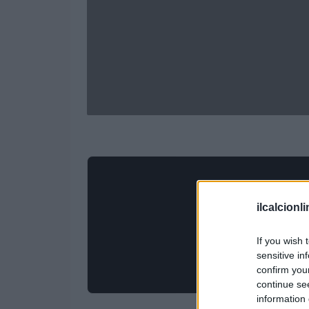
ilcalcionl
If you wish 
sensitive in
confirm you
continue se
information 