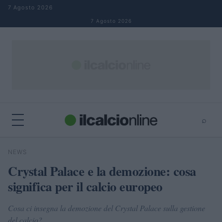
Salta al contenuto
7 Agosto 2026
7 Agosto 2026
⌕
×
⌕
NEWS
Cerca
Crystal Palace e la demozione: cosa
significa per il calcio europeo
Cosa ci insegna la demozione del Crystal Palace sulla gestione
del calcio?