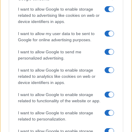
I want to allow Google to enable storage
related to advertising like cookies on web or
device identifiers in apps.
I want to allow my user data to be sent to
CSI Bergamo: Tra Corsi, Eventi e Protezione dei Dati
Google for online advertising purposes.
Personali
Francesca Lombardi · 29 Lug 2026
I want to allow Google to send me
personalized advertising.
NEWS
I want to allow Google to enable storage
related to analytics like cookies on web or
device identifiers in apps.
I want to allow Google to enable storage
related to functionality of the website or app.
I want to allow Google to enable storage
related to personalization.
I want to allow Google to enable storage