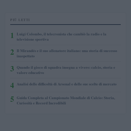
PIÙ LETTI
1
Luigi Colombo, il telecronista che cambiò la radio e la
televisione sportiva
2
Il Mirandés e il suo allenatore italiano: una storia di successo
inaspettato
3
Quando il gioco di squadra insegna a vivere: calcio, storia e
valore educativo
4
Analisi delle difficoltà di Arsenal e delle sue scelte di mercato
5
Guida Completa al Campionato Mondiale di Calcio: Storia,
Curiosità e Record Incredibili