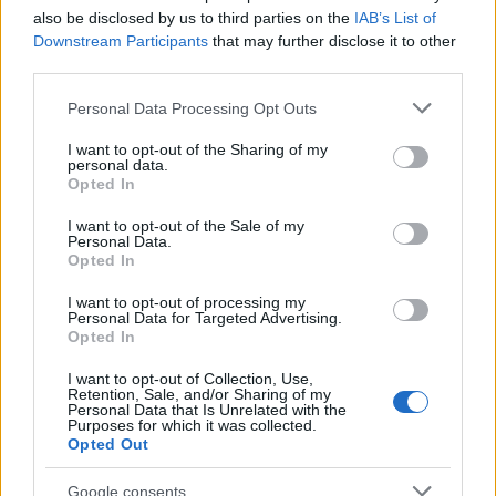
also be disclosed by us to third parties on the
IAB’s List of
Downstream Participants
that may further disclose it to other
third parties.
Please note that this website/app uses one or more Google
Personal Data Processing Opt Outs
services and may gather and store information including but
not limited to your visit or usage behaviour. You may click to
I want to opt-out of the Sharing of my
personal data.
grant or deny consent to Google and its third-party tags to
Opted In
use your data for below specified purposes in below Google
consent section.
I want to opt-out of the Sale of my
Personal Data.
Opted In
Continua a leggere
I want to opt-out of processing my
Personal Data for Targeted Advertising.
NEWS
Opted In
I want to opt-out of Collection, Use,
Retention, Sale, and/or Sharing of my
Personal Data that Is Unrelated with the
Purposes for which it was collected.
Opted Out
Google consents