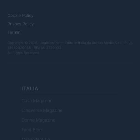
LEGALE
Cookie Policy
Privacy Policy
Termini
Copyright © 2026 · Ilcalcionline — Edito in Italia da
AdHub Media S.r.l.
· P.IVA
13542920965 · REA MI 2729933
All Rights Reserved
ITALIA
Casa Magazine
Cineverse Magazine
Donne Magazine
Food Blog
Milano Notizie