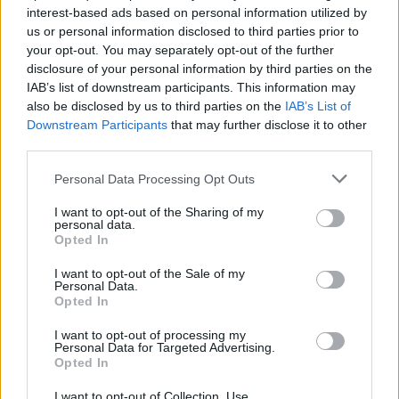
interest-based ads based on personal information utilized by
us or personal information disclosed to third parties prior to
your opt-out. You may separately opt-out of the further
disclosure of your personal information by third parties on the
IAB’s list of downstream participants. This information may
also be disclosed by us to third parties on the
IAB’s List of
Downstream Participants
that may further disclose it to other
third parties.
Please note that this website/app uses one or more Google
Personal Data Processing Opt Outs
services and may gather and store information including but
Calciomercato estero: Rodri rifiuta il Real Madrid e punta sul
not limited to your visit or usage behaviour. You may click to
I want to opt-out of the Sharing of my
Barcellona
personal data.
grant or deny consent to Google and its third-party tags to
Francesca Lombardi · 7 Ago 2026
Opted In
use your data for below specified purposes in below Google
consent section.
I want to opt-out of the Sale of my
MERCATO E TRASFERIMENTI
Personal Data.
Opted In
I want to opt-out of processing my
Personal Data for Targeted Advertising.
Opted In
I want to opt-out of Collection, Use,