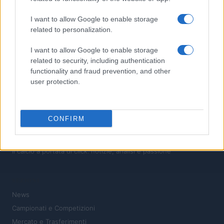
4
Calciomercato Napoli: Gatti in pole per la difesa, la Juve dice
I want to allow Google to enable storage
sì
related to personalization.
5
Trasferimenti 2026: la sfida tra Inter e Atletico Madrid per
I want to allow Google to enable storage
Cristian Romero
related to security, including authentication
functionality and fraud prevention, and other
user protection.
CONFIRM
Il calcio a portata di click: notizie, analisi e passione
SEZIONI
News
Campionati e Competizioni
Mercato e Trasferimenti