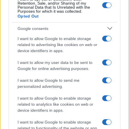
Retention, Sale, and/or Sharing of my
Personal Data that Is Unrelated with the
Purposes for which it was collected.
Opted Out
Google consents
I want to allow Google to enable storage
Gabriel Jesus al Napoli: l’Arsenal chiede 20 milioni di euro per
related to advertising like cookies on web or
il brasiliano
device identifiers in apps.
Ilaria Mauri · 7 Ago 2026
I want to allow my user data to be sent to
Google for online advertising purposes.
PIÙ LETTI
I want to allow Google to send me
personalized advertising.
1
Calciomercato: l’Atalanta in pole per Sebastiano Esposito, il
Cagliari pronto a voltare pagina
I want to allow Google to enable storage
2
related to analytics like cookies on web or
Calciomercato estero: Rodri rifiuta il Real Madrid e punta sul
device identifiers in apps.
Barcellona
3
Gabriel Jesus al Napoli: l’Arsenal chiede 20 milioni di euro per
I want to allow Google to enable storage
il brasiliano
related to functionality of the website or app.