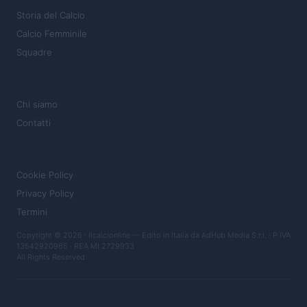
Storia del Calcio
Calcio Femminile
Squadre
MAGAZINE
Chi siamo
Contatti
LEGALE
Cookie Policy
Privacy Policy
Termini
Copyright © 2026 · Ilcalcionline — Edito in Italia da
AdHub Media S.r.l.
· P.IVA
13542920965 · REA MI 2729933
All Rights Reserved