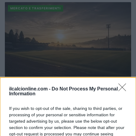
MERCATO E TRASFERIMENTI
ilcalcionline.com -
Do Not Process My Personal
Calciomercato: l’Atalanta in pole per Sebastiano Esposito, il
Information
Cagliari pronto a voltare pagina
Ilaria Mauri · 7 Ago 2026
If you wish to opt-out of the sale, sharing to third parties, or
processing of your personal or sensitive information for
MERCATO E TRASFERIMENTI
targeted advertising by us, please use the below opt-out
section to confirm your selection. Please note that after your
opt-out request is processed you may continue seeing