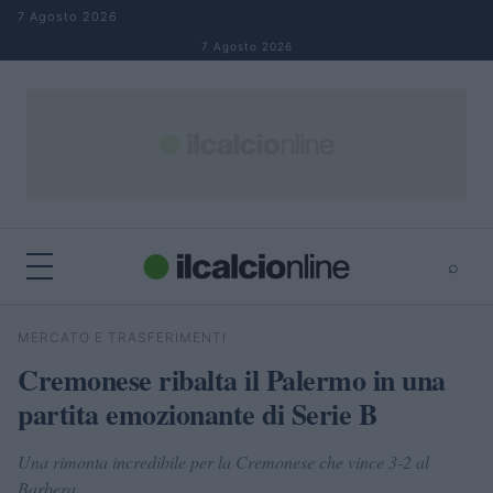
Salta al contenuto
7 Agosto 2026
7 Agosto 2026
⌕
×
⌕
MERCATO E TRASFERIMENTI
Cerca
Cremonese ribalta il Palermo in una
partita emozionante di Serie B
Una rimonta incredibile per la Cremonese che vince 3-2 al
Barbera